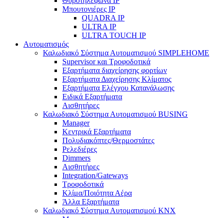
Θυροτηλέφωνα IP
Μπουτονιέρες IP
QUADRA IP
ULTRA IP
ULTRA TOUCH IP
Αυτοματισμός
Καλωδιακό Σύστημα Αυτοματισμού SIMPLEHOME
Supervisor και Τροφοδοτικά
Εξαρτήματα διαχείρησης φορτίων
Εξαρτήματα Διαχείρησης Κλίματος
Εξαρτήματα Ελέγχου Κατανάλωσης
Ειδικά Εξαρτήματα
Αισθητήρες
Καλωδιακό Σύστημα Αυτοματισμού BUSING
Manager
Κεντρικά Εξαρτήματα
Πολυδιακόπτες/Θερμοστάτες
Ρελεδιέρες
Dimmers
Αισθητήρες
Integration/Gateways
Τροφοδοτικά
Κλίμα/Ποιότητα Αέρα
Άλλα Εξαρτήματα
Καλωδιακό Σύστημα Αυτοματισμού KNX