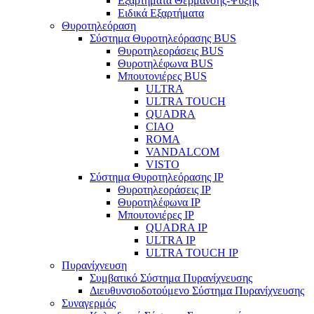
Εξαρτήματα Θέρμανσης-Ψύξης
Ειδικά Εξαρτήματα
Θυροτηλεόραση
Σύστημα Θυροτηλεόρασης BUS
Θυροτηλεοράσεις BUS
Θυροτηλέφωνα BUS
Μπουτονιέρες BUS
ULTRA
ULTRA TOUCH
QUADRA
CIAO
ROMA
VANDALCOM
VISTO
Σύστημα Θυροτηλεόρασης IP
Θυροτηλεοράσεις IP
Θυροτηλέφωνα IP
Μπουτονιέρες IP
QUADRA IP
ULTRA IP
ULTRA TOUCH IP
Πυρανίχνευση
Συμβατικό Σύστημα Πυρανίχνευσης
Διευθυνσιοδοτούμενο Σύστημα Πυρανίχνευσης
Συναγερμός