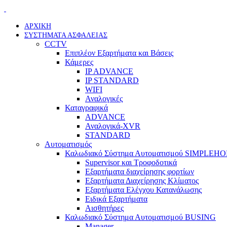
ΑΡΧΙΚΗ
ΣΥΣΤΗΜΑΤΑ ΑΣΦΑΛΕΙΑΣ
CCTV
Επιπλέον Εξαρτήματα και Βάσεις
Κάμερες
IP ADVANCE
IP STANDARD
WIFI
Αναλογικές
Καταγραφικά
ADVANCE
Αναλογικά-XVR
STANDARD
Αυτοματισμός
Καλωδιακό Σύστημα Αυτοματισμού SIMPLEH
Supervisor και Τροφοδοτικά
Εξαρτήματα διαχείρησης φορτίων
Εξαρτήματα Διαχείρησης Κλίματος
Εξαρτήματα Ελέγχου Κατανάλωσης
Ειδικά Εξαρτήματα
Αισθητήρες
Καλωδιακό Σύστημα Αυτοματισμού BUSING
Manager