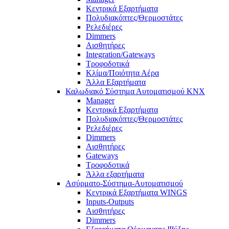
Κεντρικά Εξαρτήματα
Πολυδιακόπτες/Θερμοστάτες
Ρελεδιέρες
Dimmers
Αισθητήρες
Integration/Gateways
Τροφοδοτικά
Κλίμα/Ποιότητα Αέρα
Άλλα Εξαρτήματα
Καλωδιακό Σύστημα Αυτοματισμού KNX
Manager
Κεντρικά Εξαρτήματα
Πολυδιακόπτες/Θερμοστάτες
Ρελεδιέρες
Dimmers
Αισθητήρες
Gateways
Τροφοδοτικά
Άλλα εξαρτήματα
Ασύρματο-Σύστημα-Αυτοματισμού
Κεντρικά Εξαρτήματα WINGS
Inputs-Outputs
Αισθητήρες
Dimmers