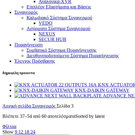
Αναλογικά-XVR
Επιπλέον Εξαρτήματα και Βάσεις
Συναγερμός
Καλωδιακό Σύστημα Συναγερμού
VEDO
Ασύρματο Σύστημα Συναγερμού
NEXUS
SECUR HUB
Πυρανίχνευση
Συμβατικό Σύστημα Πυρανίχνευσης
Διευθυνσιοδοτούμενο Σύστημα Πυρανίχνευσης
Έλεγχος Πρόσβασης
δημοφιλη προιοντα
KNX ACTUATOR
KNX-DAIKIN GATEWAY
ADVANCE NE
Αρχική σελίδα
Συναγερμός
Σελίδα 3
Βλέπετε 37–54 από 60 αποτελέσματα
Sorted by latest
Φίλτρα
Show
9
12
18
24