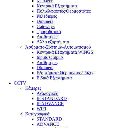
Manager
Κεντρικά Εξαρτήματα
Πολυδιακόπτες/Θερμοστάτες
Ρελεδιέρες
Dimmers
Gateways
Τροφοδοτικά
Αισθητήρες
Άλλα εξαρτήματα
Ασύρματο-Σύστημα-Αυτοματισμού
Κεντρικά Εξαρτήματα WINGS
Inputs-Outputs
Αισθητήρες
Dimmers
Εξαρτήματα Θέρμανσης-Ψύξης
Ειδικά Εξαρτήματα
CCTV
Κάμερες
Αναλογικές
IP STANDARD
IP ADVANCE
WIFI
Καταγραφικά
STANDARD
ADVANCE