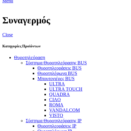
Menu
Συναγερμός
Close
Κατηγορίες Προϊόντων
Θυροτηλεόραση
Σύστημα Θυροτηλεόρασης BUS
Θυροτηλεοράσεις BUS
Θυροτηλέφωνα BUS
Μπουτονιέρες BUS
ULTRA
ULTRA TOUCH
QUADRA
CIAO
ROMA
VANDALCOM
VISTO
Σύστημα Θυροτηλεόρασης IP
Θυροτηλεοράσεις IP