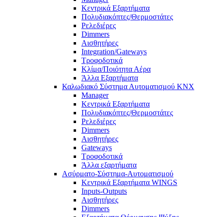
Κεντρικά Εξαρτήματα
Πολυδιακόπτες/Θερμοστάτες
Ρελεδιέρες
Dimmers
Αισθητήρες
Integration/Gateways
Τροφοδοτικά
Κλίμα/Ποιότητα Αέρα
Άλλα Εξαρτήματα
Καλωδιακό Σύστημα Αυτοματισμού KNX
Manager
Κεντρικά Εξαρτήματα
Πολυδιακόπτες/Θερμοστάτες
Ρελεδιέρες
Dimmers
Αισθητήρες
Gateways
Τροφοδοτικά
Άλλα εξαρτήματα
Ασύρματο-Σύστημα-Αυτοματισμού
Κεντρικά Εξαρτήματα WINGS
Inputs-Outputs
Αισθητήρες
Dimmers