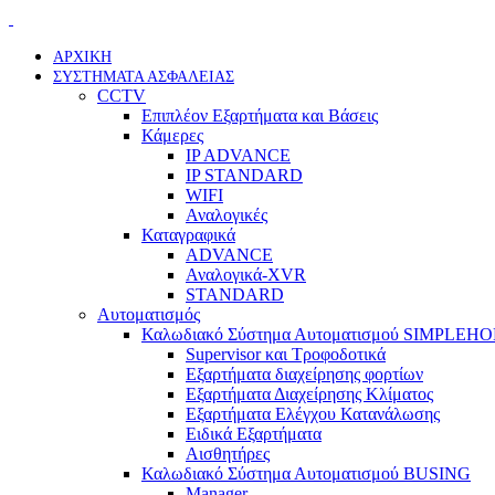
ΑΡΧΙΚΗ
ΣΥΣΤΗΜΑΤΑ ΑΣΦΑΛΕΙΑΣ
CCTV
Επιπλέον Εξαρτήματα και Βάσεις
Κάμερες
IP ADVANCE
IP STANDARD
WIFI
Αναλογικές
Καταγραφικά
ADVANCE
Αναλογικά-XVR
STANDARD
Αυτοματισμός
Καλωδιακό Σύστημα Αυτοματισμού SIMPLEH
Supervisor και Τροφοδοτικά
Εξαρτήματα διαχείρησης φορτίων
Εξαρτήματα Διαχείρησης Κλίματος
Εξαρτήματα Ελέγχου Κατανάλωσης
Ειδικά Εξαρτήματα
Αισθητήρες
Καλωδιακό Σύστημα Αυτοματισμού BUSING
Manager