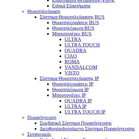
Εξαρτήματα Θέρμανσης-Ψύξης
Ειδικά Εξαρτήματα
Θυροτηλεόραση
Σύστημα Θυροτηλεόρασης BUS
Θυροτηλεοράσεις BUS
Θυροτηλέφωνα BUS
Μπουτονιέρες BUS
ULTRA
ULTRA TOUCH
QUADRA
CIAO
ROMA
VANDALCOM
VISTO
Σύστημα Θυροτηλεόρασης IP
Θυροτηλεοράσεις IP
Θυροτηλέφωνα IP
Μπουτονιέρες IP
QUADRA IP
ULTRA IP
ULTRA TOUCH IP
Πυρανίχνευση
Συμβατικό Σύστημα Πυρανίχνευσης
Διευθυνσιοδοτούμενο Σύστημα Πυρανίχνευσης
Συναγερμός