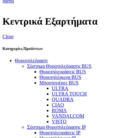
Menu
Κεντρικά Εξαρτήματα
Close
Κατηγορίες Προϊόντων
Θυροτηλεόραση
Σύστημα Θυροτηλεόρασης BUS
Θυροτηλεοράσεις BUS
Θυροτηλέφωνα BUS
Μπουτονιέρες BUS
ULTRA
ULTRA TOUCH
QUADRA
CIAO
ROMA
VANDALCOM
VISTO
Σύστημα Θυροτηλεόρασης IP
Θυροτηλεοράσεις IP