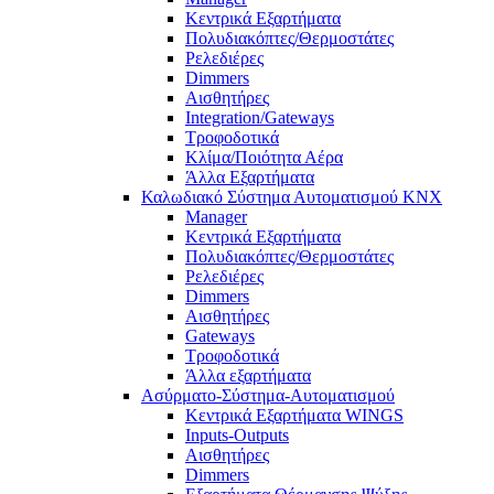
Κεντρικά Εξαρτήματα
Πολυδιακόπτες/Θερμοστάτες
Ρελεδιέρες
Dimmers
Αισθητήρες
Integration/Gateways
Τροφοδοτικά
Κλίμα/Ποιότητα Αέρα
Άλλα Εξαρτήματα
Καλωδιακό Σύστημα Αυτοματισμού KNX
Manager
Κεντρικά Εξαρτήματα
Πολυδιακόπτες/Θερμοστάτες
Ρελεδιέρες
Dimmers
Αισθητήρες
Gateways
Τροφοδοτικά
Άλλα εξαρτήματα
Ασύρματο-Σύστημα-Αυτοματισμού
Κεντρικά Εξαρτήματα WINGS
Inputs-Outputs
Αισθητήρες
Dimmers