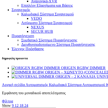
Αναλογικά-XVR
Επιπλέον Εξαρτήματα και Βάσεις
Συναγερμός
Καλωδιακό Σύστημα Συναγερμού
VEDO
Ασύρματο Σύστημα Συναγερμού
NEXUS
SECUR HUB
Πυρανίχνευση
Συμβατικό Σύστημα Πυρανίχνευσης
Διευθυνσιοδοτούμενο Σύστημα Πυρανίχνευσης
Έλεγχος Πρόσβασης
δημοφιλη προιοντα
ORIGEN RGBW DIMMER
UNIV
Αρχική σελίδα
Αυτοματισμός
Καλωδιακό Σύστημα Αυτοματισμού
Εμφάνιση του μοναδικού αποτελέσματος
Φίλτρα
Show
9
12
18
24