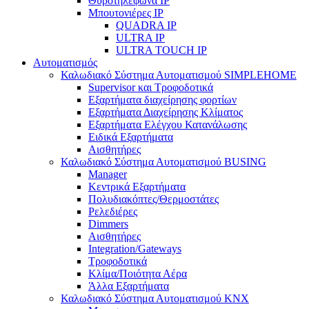
Θυροτηλέφωνα IP
Μπουτονιέρες IP
QUADRA IP
ULTRA IP
ULTRA TOUCH IP
Αυτοματισμός
Καλωδιακό Σύστημα Αυτοματισμού SIMPLEHOME
Supervisor και Τροφοδοτικά
Εξαρτήματα διαχείρησης φορτίων
Εξαρτήματα Διαχείρησης Κλίματος
Εξαρτήματα Ελέγχου Κατανάλωσης
Ειδικά Εξαρτήματα
Αισθητήρες
Καλωδιακό Σύστημα Αυτοματισμού BUSING
Manager
Κεντρικά Εξαρτήματα
Πολυδιακόπτες/Θερμοστάτες
Ρελεδιέρες
Dimmers
Αισθητήρες
Integration/Gateways
Τροφοδοτικά
Κλίμα/Ποιότητα Αέρα
Άλλα Εξαρτήματα
Καλωδιακό Σύστημα Αυτοματισμού KNX