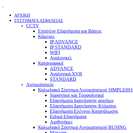
ΑΡΧΙΚΗ
ΣΥΣΤΗΜΑΤΑ ΑΣΦΑΛΕΙΑΣ
CCTV
Επιπλέον Εξαρτήματα και Βάσεις
Κάμερες
IP ADVANCE
IP STANDARD
WIFI
Αναλογικές
Καταγραφικά
ADVANCE
Αναλογικά-XVR
STANDARD
Αυτοματισμός
Καλωδιακό Σύστημα Αυτοματισμού SIMPLEH
Supervisor και Τροφοδοτικά
Εξαρτήματα διαχείρησης φορτίων
Εξαρτήματα Διαχείρησης Κλίματος
Εξαρτήματα Ελέγχου Κατανάλωσης
Ειδικά Εξαρτήματα
Αισθητήρες
Καλωδιακό Σύστημα Αυτοματισμού BUSING
Manager