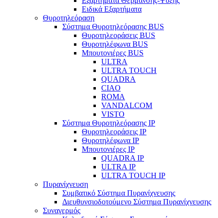
Εξαρτήματα Θέρμανσης-Ψύξης
Ειδικά Εξαρτήματα
Θυροτηλεόραση
Σύστημα Θυροτηλεόρασης BUS
Θυροτηλεοράσεις BUS
Θυροτηλέφωνα BUS
Μπουτονιέρες BUS
ULTRA
ULTRA TOUCH
QUADRA
CIAO
ROMA
VANDALCOM
VISTO
Σύστημα Θυροτηλεόρασης IP
Θυροτηλεοράσεις IP
Θυροτηλέφωνα IP
Μπουτονιέρες IP
QUADRA IP
ULTRA IP
ULTRA TOUCH IP
Πυρανίχνευση
Συμβατικό Σύστημα Πυρανίχνευσης
Διευθυνσιοδοτούμενο Σύστημα Πυρανίχνευσης
Συναγερμός