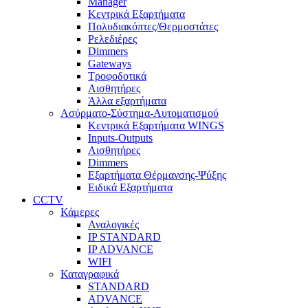
Manager
Κεντρικά Εξαρτήματα
Πολυδιακόπτες/Θερμοστάτες
Ρελεδιέρες
Dimmers
Gateways
Τροφοδοτικά
Αισθητήρες
Άλλα εξαρτήματα
Ασύρματο-Σύστημα-Αυτοματισμού
Κεντρικά Εξαρτήματα WINGS
Inputs-Outputs
Αισθητήρες
Dimmers
Εξαρτήματα Θέρμανσης-Ψύξης
Ειδικά Εξαρτήματα
CCTV
Κάμερες
Αναλογικές
IP STANDARD
IP ADVANCE
WIFI
Καταγραφικά
STANDARD
ADVANCE