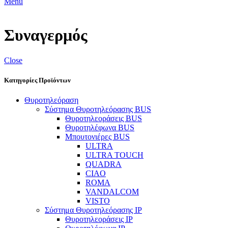
Menu
Συναγερμός
Close
Κατηγορίες Προϊόντων
Θυροτηλεόραση
Σύστημα Θυροτηλεόρασης BUS
Θυροτηλεοράσεις BUS
Θυροτηλέφωνα BUS
Μπουτονιέρες BUS
ULTRA
ULTRA TOUCH
QUADRA
CIAO
ROMA
VANDALCOM
VISTO
Σύστημα Θυροτηλεόρασης IP
Θυροτηλεοράσεις IP