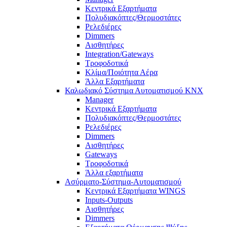
Κεντρικά Εξαρτήματα
Πολυδιακόπτες/Θερμοστάτες
Ρελεδιέρες
Dimmers
Αισθητήρες
Integration/Gateways
Τροφοδοτικά
Κλίμα/Ποιότητα Αέρα
Άλλα Εξαρτήματα
Καλωδιακό Σύστημα Αυτοματισμού KNX
Manager
Κεντρικά Εξαρτήματα
Πολυδιακόπτες/Θερμοστάτες
Ρελεδιέρες
Dimmers
Αισθητήρες
Gateways
Τροφοδοτικά
Άλλα εξαρτήματα
Ασύρματο-Σύστημα-Αυτοματισμού
Κεντρικά Εξαρτήματα WINGS
Inputs-Outputs
Αισθητήρες
Dimmers