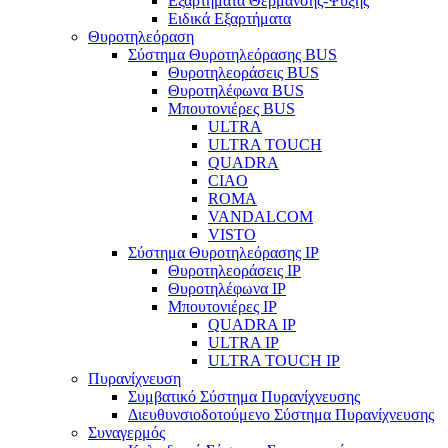
Εξαρτήματα Θέρμανσης-Ψύξης
Ειδικά Εξαρτήματα
Θυροτηλεόραση
Σύστημα Θυροτηλεόρασης BUS
Θυροτηλεοράσεις BUS
Θυροτηλέφωνα BUS
Μπουτονιέρες BUS
ULTRA
ULTRA TOUCH
QUADRA
CIAO
ROMA
VANDALCOM
VISTO
Σύστημα Θυροτηλεόρασης IP
Θυροτηλεοράσεις IP
Θυροτηλέφωνα IP
Μπουτονιέρες IP
QUADRA IP
ULTRA IP
ULTRA TOUCH IP
Πυρανίχνευση
Συμβατικό Σύστημα Πυρανίχνευσης
Διευθυνσιοδοτούμενο Σύστημα Πυρανίχνευσης
Συναγερμός