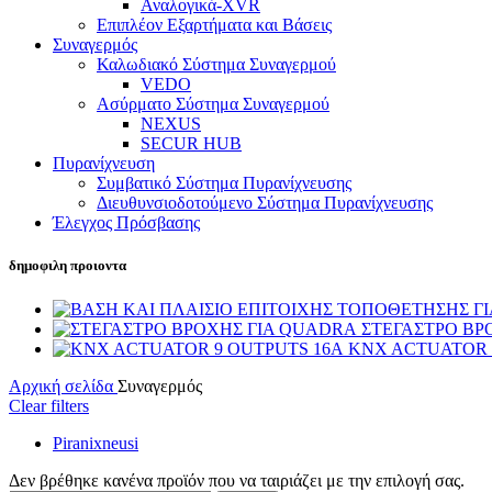
Αναλογικά-XVR
Επιπλέον Εξαρτήματα και Βάσεις
Συναγερμός
Καλωδιακό Σύστημα Συναγερμού
VEDO
Ασύρματο Σύστημα Συναγερμού
NEXUS
SECUR HUB
Πυρανίχνευση
Συμβατικό Σύστημα Πυρανίχνευσης
Διευθυνσιοδοτούμενο Σύστημα Πυρανίχνευσης
Έλεγχος Πρόσβασης
δημοφιλη προιοντα
ΣΤΕΓΑΣΤΡΟ ΒΡ
KNX ACTUATOR 
Αρχική σελίδα
Συναγερμός
Clear filters
Piranixneusi
Δεν βρέθηκε κανένα προϊόν που να ταιριάζει με την επιλογή σας.