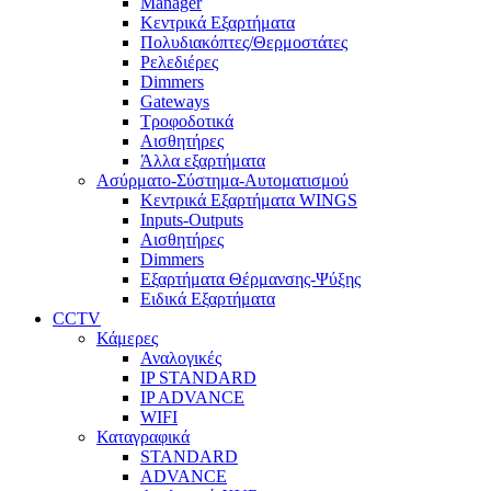
Manager
Κεντρικά Εξαρτήματα
Πολυδιακόπτες/Θερμοστάτες
Ρελεδιέρες
Dimmers
Gateways
Τροφοδοτικά
Αισθητήρες
Άλλα εξαρτήματα
Ασύρματο-Σύστημα-Αυτοματισμού
Κεντρικά Εξαρτήματα WINGS
Inputs-Outputs
Αισθητήρες
Dimmers
Εξαρτήματα Θέρμανσης-Ψύξης
Ειδικά Εξαρτήματα
CCTV
Κάμερες
Αναλογικές
IP STANDARD
IP ADVANCE
WIFI
Καταγραφικά
STANDARD
ADVANCE