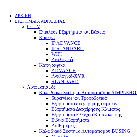
ΑΡΧΙΚΗ
ΣΥΣΤΗΜΑΤΑ ΑΣΦΑΛΕΙΑΣ
CCTV
Επιπλέον Εξαρτήματα και Βάσεις
Κάμερες
IP ADVANCE
IP STANDARD
WIFI
Αναλογικές
Καταγραφικά
ADVANCE
Αναλογικά-XVR
STANDARD
Αυτοματισμός
Καλωδιακό Σύστημα Αυτοματισμού SIMPLEH
Supervisor και Τροφοδοτικά
Εξαρτήματα διαχείρησης φορτίων
Εξαρτήματα Διαχείρησης Κλίματος
Εξαρτήματα Ελέγχου Κατανάλωσης
Ειδικά Εξαρτήματα
Αισθητήρες
Καλωδιακό Σύστημα Αυτοματισμού BUSING
Manager