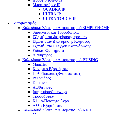
Θυροτηλέφωνα IP
Μπουτονιέρες IP
QUADRA IP
ULTRA IP
ULTRA TOUCH IP
Αυτοματισμός
Καλωδιακό Σύστημα Αυτοματισμού SIMPLEHOME
Supervisor και Τροφοδοτικά
Εξαρτήματα διαχείρησης φορτίων
Εξαρτήματα Διαχείρησης Κλίματος
Εξαρτήματα Ελέγχου Κατανάλωσης
Ειδικά Εξαρτήματα
Αισθητήρες
Καλωδιακό Σύστημα Αυτοματισμού BUSING
Manager
Κεντρικά Εξαρτήματα
Πολυδιακόπτες/Θερμοστάτες
Ρελεδιέρες
Dimmers
Αισθητήρες
Integration/Gateways
Τροφοδοτικά
Κλίμα/Ποιότητα Αέρα
Άλλα Εξαρτήματα
Καλωδιακό Σύστημα Αυτοματισμού KNX