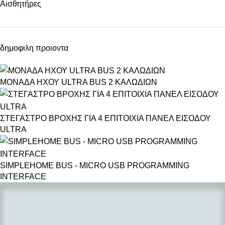
Αισθητήρες
Dimmers
Εξαρτήματα Θέρμανσης-Ψύξης
Ειδικά Εξαρτήματα
δημοφιλη προιοντα
CCTV
Κάμερες
Αναλογικές
ΜΟΝΑΔΑ ΗΧΟΥ ULTRA BUS 2 ΚΑΛΩΔΙΩΝ
IP STANDARD
IP ADVANCE
WIFI
ΣΤΕΓΑΣΤΡΟ ΒΡΟΧΗΣ ΓΙΑ 4 ΕΠΙΤΟΙΧΙΑ ΠΑΝΕΛ ΕΙΣΟΔΟΥ
ULTRA
Καταγραφικά
STANDARD
ADVANCE
SIMPLEHOME BUS - MICRO USB PROGRAMMING
Αναλογικά-XVR
INTERFACE
Επιπλέον Εξαρτήματα και Βάσεις
Συναγερμός
Καλωδιακό Σύστημα Συναγερμού
VEDO