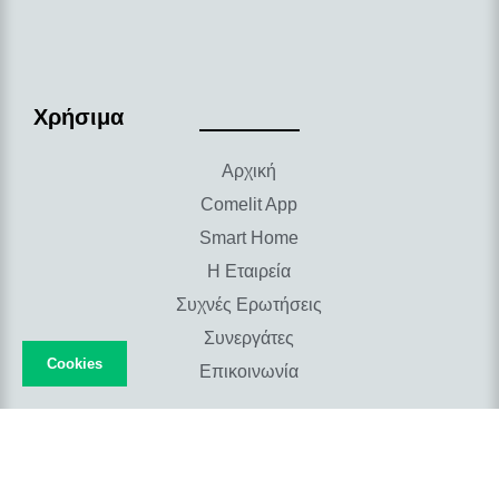
Ασύρματο Σύστημα Συναγερμού
NEXUS
SECUR HUB
Πυρανίχνευση
Χρήσιμα
Συμβατικό Σύστημα Πυρανίχνευσης
Διευθυνσιοδοτούμενο Σύστημα Πυρανίχνευσης
Αρχική
Έλεγχος Πρόσβασης
Comelit App
Smart Home
Η Εταιρεία
Συχνές Ερωτήσεις
Συνεργάτες
Cookies
Επικοινωνία
Συστήματα Ασφαλείας
CCTV