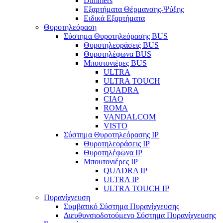
Dimmers
Εξαρτήματα Θέρμανσης-Ψύξης
Ειδικά Εξαρτήματα
Θυροτηλεόραση
Σύστημα Θυροτηλεόρασης BUS
Θυροτηλεοράσεις BUS
Θυροτηλέφωνα BUS
Μπουτονιέρες BUS
ULTRA
ULTRA TOUCH
QUADRA
CIAO
ROMA
VANDALCOM
VISTO
Σύστημα Θυροτηλεόρασης IP
Θυροτηλεοράσεις IP
Θυροτηλέφωνα IP
Μπουτονιέρες IP
QUADRA IP
ULTRA IP
ULTRA TOUCH IP
Πυρανίχνευση
Συμβατικό Σύστημα Πυρανίχνευσης
Διευθυνσιοδοτούμενο Σύστημα Πυρανίχνευσης