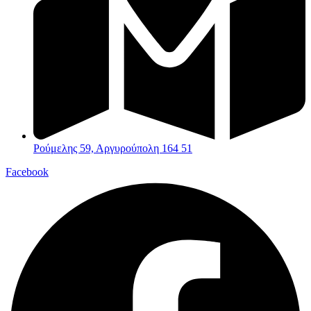
Ρούμελης 59, Αργυρούπολη 164 51
Facebook