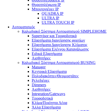
Θυροτηλεοράσεις IP
Θυροτηλέφωνα IP
Μπουτονιέρες IP
QUADRA IP
ULTRA IP
ULTRA TOUCH IP
Αυτοματισμός
Καλωδιακό Σύστημα Αυτοματισμού SIMPLEHOME
Supervisor και Τροφοδοτικά
Εξαρτήματα διαχείρησης φορτίων
Εξαρτήματα Διαχείρησης Κλίματος
Εξαρτήματα Ελέγχου Κατανάλωσης
Ειδικά Εξαρτήματα
Αισθητήρες
Καλωδιακό Σύστημα Αυτοματισμού BUSING
Manager
Κεντρικά Εξαρτήματα
Πολυδιακόπτες/Θερμοστάτες
Ρελεδιέρες
Dimmers
Αισθητήρες
Integration/Gateways
Τροφοδοτικά
Κλίμα/Ποιότητα Αέρα
Άλλα Εξαρτήματα