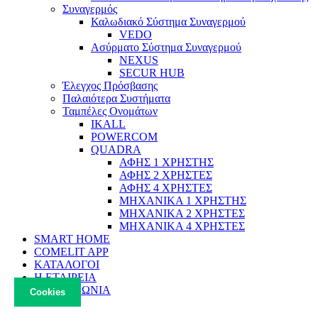
Συναγερμός
Καλωδιακό Σύστημα Συναγερμού
VEDO
Ασύρματο Σύστημα Συναγερμού
NEXUS
SECUR HUB
Έλεγχος Πρόσβασης
Παλαιότερα Συστήματα
Ταμπέλες Ονομάτων
IKALL
POWERCOM
QUADRA
ΑΦΗΣ 1 ΧΡΗΣΤΗΣ
ΑΦΗΣ 2 ΧΡΗΣΤΕΣ
ΑΦΗΣ 4 ΧΡΗΣΤΕΣ
ΜΗΧΑΝΙΚΑ 1 ΧΡΗΣΤΗΣ
ΜΗΧΑΝΙΚΑ 2 ΧΡΗΣΤΕΣ
ΜΗΧΑΝΙΚΑ 4 ΧΡΗΣΤΕΣ
SMART HOME
COMELIT APP
ΚΑΤΑΛΟΓΟΙ
Η ΕΤΑΙΡΕΙΑ
ΕΠΙΚΟΙΝΩΝΙΑ
Cookies