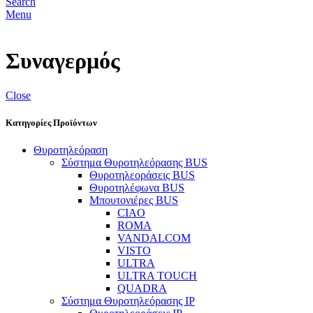
Search
Menu
Συναγερμός
Close
Κατηγορίες Προϊόντων
Θυροτηλεόραση
Σύστημα Θυροτηλεόρασης BUS
Θυροτηλεοράσεις BUS
Θυροτηλέφωνα BUS
Μπουτονιέρες BUS
CIAO
ROMA
VANDALCOM
VISTO
ULTRA
ULTRA TOUCH
QUADRA
Σύστημα Θυροτηλεόρασης IP