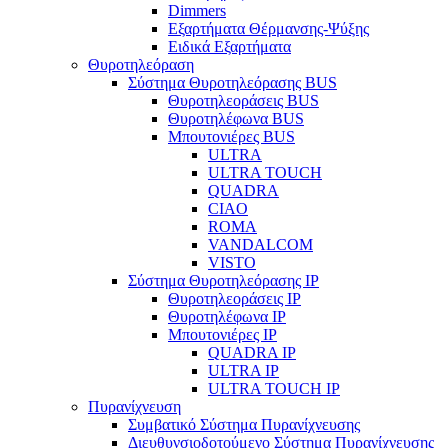
Dimmers
Εξαρτήματα Θέρμανσης-Ψύξης
Ειδικά Εξαρτήματα
Θυροτηλεόραση
Σύστημα Θυροτηλεόρασης BUS
Θυροτηλεοράσεις BUS
Θυροτηλέφωνα BUS
Μπουτονιέρες BUS
ULTRA
ULTRA TOUCH
QUADRA
CIAO
ROMA
VANDALCOM
VISTO
Σύστημα Θυροτηλεόρασης IP
Θυροτηλεοράσεις IP
Θυροτηλέφωνα IP
Μπουτονιέρες IP
QUADRA IP
ULTRA IP
ULTRA TOUCH IP
Πυρανίχνευση
Συμβατικό Σύστημα Πυρανίχνευσης
Διευθυνσιοδοτούμενο Σύστημα Πυρανίχνευσης