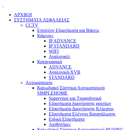
ΑΡΧΙΚΗ
ΣΥΣΤΗΜΑΤΑ ΑΣΦΑΛΕΙΑΣ
CCTV
Επιπλέον Εξαρτήματα και Βάσεις
Κάμερες
IP ADVANCE
IP STANDARD
WIFI
Αναλογικές
Καταγραφικά
ADVANCE
Αναλογικά-XVR
STANDARD
Αυτοματισμός
Καλωδιακό Σύστημα Αυτοματισμού
SIMPLEHOME
Supervisor και Τροφοδοτικά
Εξαρτήματα διαχείρησης φορτίων
Εξαρτήματα Διαχείρησης Κλίματος
Εξαρτήματα Ελέγχου Κατανάλωσης
Ειδικά Εξαρτήματα
Αισθητήρες
Καλωδιακό Σύστημα Αυτοματισμού BUSING