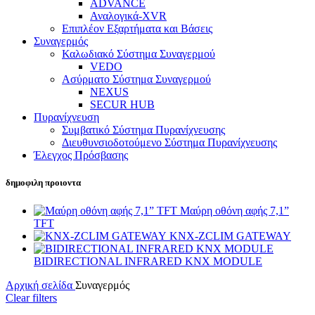
ADVANCE
Αναλογικά-XVR
Επιπλέον Εξαρτήματα και Βάσεις
Συναγερμός
Καλωδιακό Σύστημα Συναγερμού
VEDO
Ασύρματο Σύστημα Συναγερμού
NEXUS
SECUR HUB
Πυρανίχνευση
Συμβατικό Σύστημα Πυρανίχνευσης
Διευθυνσιοδοτούμενο Σύστημα Πυρανίχνευσης
Έλεγχος Πρόσβασης
δημοφιλη προιοντα
Μαύρη οθόνη αφής 7,1”
TFT
KNX-ZCLIM GATEWAY
BIDIRECTIONAL INFRARED KNX MODULE
Αρχική σελίδα
Συναγερμός
Clear filters