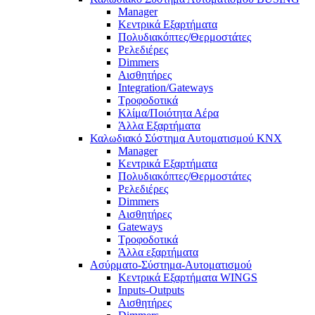
Manager
Κεντρικά Εξαρτήματα
Πολυδιακόπτες/Θερμοστάτες
Ρελεδιέρες
Dimmers
Αισθητήρες
Integration/Gateways
Τροφοδοτικά
Κλίμα/Ποιότητα Αέρα
Άλλα Εξαρτήματα
Καλωδιακό Σύστημα Αυτοματισμού KNX
Manager
Κεντρικά Εξαρτήματα
Πολυδιακόπτες/Θερμοστάτες
Ρελεδιέρες
Dimmers
Αισθητήρες
Gateways
Τροφοδοτικά
Άλλα εξαρτήματα
Ασύρματο-Σύστημα-Αυτοματισμού
Κεντρικά Εξαρτήματα WINGS
Inputs-Outputs
Αισθητήρες