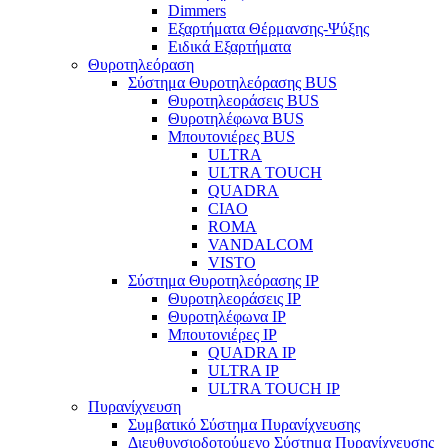
Dimmers
Εξαρτήματα Θέρμανσης-Ψύξης
Ειδικά Εξαρτήματα
Θυροτηλεόραση
Σύστημα Θυροτηλεόρασης BUS
Θυροτηλεοράσεις BUS
Θυροτηλέφωνα BUS
Μπουτονιέρες BUS
ULTRA
ULTRA TOUCH
QUADRA
CIAO
ROMA
VANDALCOM
VISTO
Σύστημα Θυροτηλεόρασης IP
Θυροτηλεοράσεις IP
Θυροτηλέφωνα IP
Μπουτονιέρες IP
QUADRA IP
ULTRA IP
ULTRA TOUCH IP
Πυρανίχνευση
Συμβατικό Σύστημα Πυρανίχνευσης
Διευθυνσιοδοτούμενο Σύστημα Πυρανίχνευσης