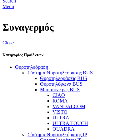
Search
Menu
Συναγερμός
Close
Κατηγορίες Προϊόντων
Θυροτηλεόραση
Σύστημα Θυροτηλεόρασης BUS
Θυροτηλεοράσεις BUS
Θυροτηλέφωνα BUS
Μπουτονιέρες BUS
CIAO
ROMA
VANDALCOM
VISTO
ULTRA
ULTRA TOUCH
QUADRA
Σύστημα Θυροτηλεόρασης IP