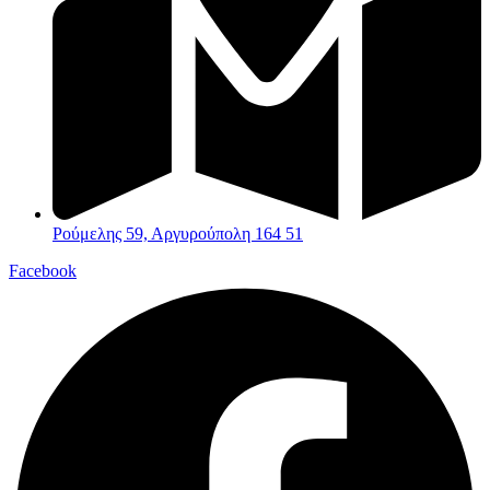
Ρούμελης 59, Αργυρούπολη 164 51
Facebook