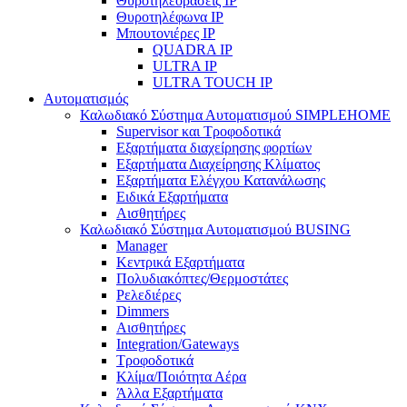
Θυροτηλεοράσεις IP
Θυροτηλέφωνα IP
Μπουτονιέρες IP
QUADRA IP
ULTRA IP
ULTRA TOUCH IP
Αυτοματισμός
Καλωδιακό Σύστημα Αυτοματισμού SIMPLEHOME
Supervisor και Τροφοδοτικά
Εξαρτήματα διαχείρησης φορτίων
Εξαρτήματα Διαχείρησης Κλίματος
Εξαρτήματα Ελέγχου Κατανάλωσης
Ειδικά Εξαρτήματα
Αισθητήρες
Καλωδιακό Σύστημα Αυτοματισμού BUSING
Manager
Κεντρικά Εξαρτήματα
Πολυδιακόπτες/Θερμοστάτες
Ρελεδιέρες
Dimmers
Αισθητήρες
Integration/Gateways
Τροφοδοτικά
Κλίμα/Ποιότητα Αέρα
Άλλα Εξαρτήματα