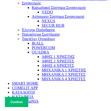
Συναγερμός
Καλωδιακό Σύστημα Συναγερμού
VEDO
Ασύρματο Σύστημα Συναγερμού
NEXUS
SECUR HUB
Έλεγχος Πρόσβασης
Παλαιότερα Συστήματα
Ταμπέλες Ονομάτων
IKALL
POWERCOM
QUADRA
ΑΦΗΣ 1 ΧΡΗΣΤΗΣ
ΑΦΗΣ 2 ΧΡΗΣΤΕΣ
ΑΦΗΣ 4 ΧΡΗΣΤΕΣ
ΜΗΧΑΝΙΚΑ 1 ΧΡΗΣΤΗΣ
ΜΗΧΑΝΙΚΑ 2 ΧΡΗΣΤΕΣ
ΜΗΧΑΝΙΚΑ 4 ΧΡΗΣΤΕΣ
SMART HOME
COMELIT APP
ΚΑΤΑΛΟΓΟΙ
Η ΕΤΑΙΡΕΙΑ
ΕΠΙΚΟΙΝΩΝΙΑ
Cookies