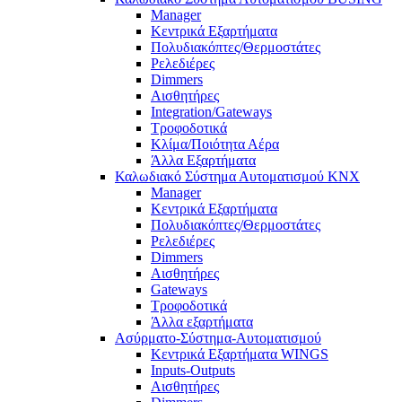
Manager
Κεντρικά Εξαρτήματα
Πολυδιακόπτες/Θερμοστάτες
Ρελεδιέρες
Dimmers
Αισθητήρες
Integration/Gateways
Τροφοδοτικά
Κλίμα/Ποιότητα Αέρα
Άλλα Εξαρτήματα
Καλωδιακό Σύστημα Αυτοματισμού KNX
Manager
Κεντρικά Εξαρτήματα
Πολυδιακόπτες/Θερμοστάτες
Ρελεδιέρες
Dimmers
Αισθητήρες
Gateways
Τροφοδοτικά
Άλλα εξαρτήματα
Ασύρματο-Σύστημα-Αυτοματισμού
Κεντρικά Εξαρτήματα WINGS
Inputs-Outputs
Αισθητήρες