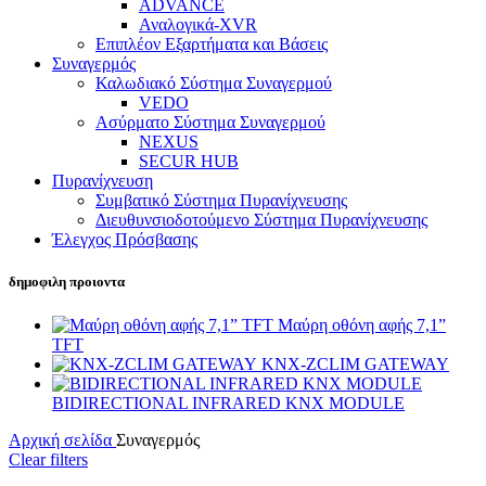
ADVANCE
Αναλογικά-XVR
Επιπλέον Εξαρτήματα και Βάσεις
Συναγερμός
Καλωδιακό Σύστημα Συναγερμού
VEDO
Ασύρματο Σύστημα Συναγερμού
NEXUS
SECUR HUB
Πυρανίχνευση
Συμβατικό Σύστημα Πυρανίχνευσης
Διευθυνσιοδοτούμενο Σύστημα Πυρανίχνευσης
Έλεγχος Πρόσβασης
δημοφιλη προιοντα
Μαύρη οθόνη αφής 7,1”
TFT
KNX-ZCLIM GATEWAY
BIDIRECTIONAL INFRARED KNX MODULE
Αρχική σελίδα
Συναγερμός
Clear filters