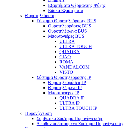
Dimmers
Εξαρτήματα Θέρμανσης-Ψύξης
Ειδικά Εξαρτήματα
Θυροτηλεόραση
Σύστημα Θυροτηλεόρασης BUS
Θυροτηλεοράσεις BUS
Θυροτηλέφωνα BUS
Μπουτονιέρες BUS
ULTRA
ULTRA TOUCH
QUADRA
CIAO
ROMA
VANDALCOM
VISTO
Σύστημα Θυροτηλεόρασης IP
Θυροτηλεοράσεις IP
Θυροτηλέφωνα IP
Μπουτονιέρες IP
QUADRA IP
ULTRA IP
ULTRA TOUCH IP
Πυρανίχνευση
Συμβατικό Σύστημα Πυρανίχνευσης
Διευθυνσιοδοτούμενο Σύστημα Πυρανίχνευσης