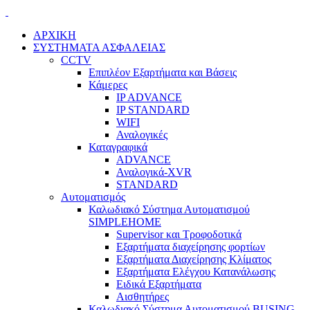
ΑΡΧΙΚΗ
ΣΥΣΤΗΜΑΤΑ ΑΣΦΑΛΕΙΑΣ
CCTV
Επιπλέον Εξαρτήματα και Βάσεις
Κάμερες
IP ADVANCE
IP STANDARD
WIFI
Αναλογικές
Καταγραφικά
ADVANCE
Αναλογικά-XVR
STANDARD
Αυτοματισμός
Καλωδιακό Σύστημα Αυτοματισμού
SIMPLEHOME
Supervisor και Τροφοδοτικά
Εξαρτήματα διαχείρησης φορτίων
Εξαρτήματα Διαχείρησης Κλίματος
Εξαρτήματα Ελέγχου Κατανάλωσης
Ειδικά Εξαρτήματα
Αισθητήρες
Καλωδιακό Σύστημα Αυτοματισμού BUSING