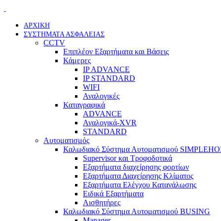
ΑΡΧΙΚΗ
ΣΥΣΤΗΜΑΤΑ ΑΣΦΑΛΕΙΑΣ
CCTV
Επιπλέον Εξαρτήματα και Βάσεις
Κάμερες
IP ADVANCE
IP STANDARD
WIFI
Αναλογικές
Καταγραφικά
ADVANCE
Αναλογικά-XVR
STANDARD
Αυτοματισμός
Καλωδιακό Σύστημα Αυτοματισμού SIMPLEH
Supervisor και Τροφοδοτικά
Εξαρτήματα διαχείρησης φορτίων
Εξαρτήματα Διαχείρησης Κλίματος
Εξαρτήματα Ελέγχου Κατανάλωσης
Ειδικά Εξαρτήματα
Αισθητήρες
Καλωδιακό Σύστημα Αυτοματισμού BUSING
Manager