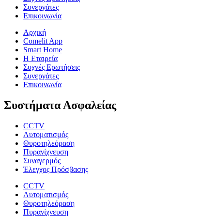
Συνεργάτες
Επικοινωνία
Αρχική
Comelit App
Smart Home
Η Εταιρεία
Συχνές Ερωτήσεις
Συνεργάτες
Επικοινωνία
Συστήματα Ασφαλείας
CCTV
Αυτοματισμός
Θυροτηλεόραση
Πυρανίχνευση
Συναγερμός
Έλεγχος Πρόσβασης
CCTV
Αυτοματισμός
Θυροτηλεόραση
Πυρανίχνευση