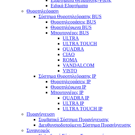
Εξαρτήματα Θέρμανσης-Ψύξης
Ειδικά Εξαρτήματα
Θυροτηλεόραση
Σύστημα Θυροτηλεόρασης BUS
Θυροτηλεοράσεις BUS
Θυροτηλέφωνα BUS
Μπουτονιέρες BUS
ULTRA
ULTRA TOUCH
QUADRA
CIAO
ROMA
VANDALCOM
VISTO
Σύστημα Θυροτηλεόρασης IP
Θυροτηλεοράσεις IP
Θυροτηλέφωνα IP
Μπουτονιέρες IP
QUADRA IP
ULTRA IP
ULTRA TOUCH IP
Πυρανίχνευση
Συμβατικό Σύστημα Πυρανίχνευσης
Διευθυνσιοδοτούμενο Σύστημα Πυρανίχνευσης
Συναγερμός