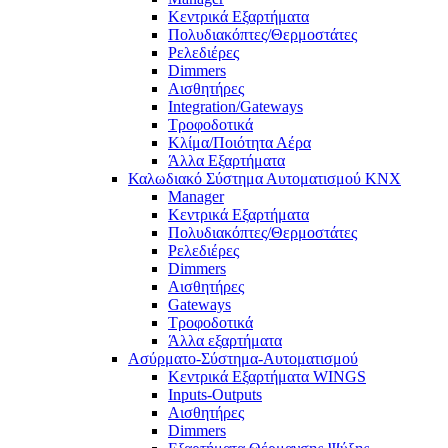
Κεντρικά Εξαρτήματα
Πολυδιακόπτες/Θερμοστάτες
Ρελεδιέρες
Dimmers
Αισθητήρες
Integration/Gateways
Τροφοδοτικά
Κλίμα/Ποιότητα Αέρα
Άλλα Εξαρτήματα
Καλωδιακό Σύστημα Αυτοματισμού KNX
Manager
Κεντρικά Εξαρτήματα
Πολυδιακόπτες/Θερμοστάτες
Ρελεδιέρες
Dimmers
Αισθητήρες
Gateways
Τροφοδοτικά
Άλλα εξαρτήματα
Ασύρματο-Σύστημα-Αυτοματισμού
Κεντρικά Εξαρτήματα WINGS
Inputs-Outputs
Αισθητήρες
Dimmers