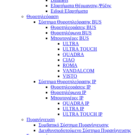
Dimmers
Εξαρτήματα Θέρμανσης-Ψύξης
Ειδικά Εξαρτήματα
Θυροτηλεόραση
Σύστημα Θυροτηλεόρασης BUS
Θυροτηλεοράσεις BUS
Θυροτηλέφωνα BUS
Μπουτονιέρες BUS
ULTRA
ULTRA TOUCH
QUADRA
CIAO
ROMA
VANDALCOM
VISTO
Σύστημα Θυροτηλεόρασης IP
Θυροτηλεοράσεις IP
Θυροτηλέφωνα IP
Μπουτονιέρες IP
QUADRA IP
ULTRA IP
ULTRA TOUCH IP
Πυρανίχνευση
Συμβατικό Σύστημα Πυρανίχνευσης
Διευθυνσιοδοτούμενο Σύστημα Πυρανίχνευσης