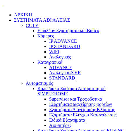
ΑΡΧΙΚΗ
ΣΥΣΤΗΜΑΤΑ ΑΣΦΑΛΕΙΑΣ
CCTV
Επιπλέον Εξαρτήματα και Βάσεις
Κάμερες
IP ADVANCE
IP STANDARD
WIFI
Αναλογικές
Καταγραφικά
ADVANCE
Αναλογικά-XVR
STANDARD
Αυτοματισμός
Καλωδιακό Σύστημα Αυτοματισμού
SIMPLEHOME
Supervisor και Τροφοδοτικά
Εξαρτήματα διαχείρησης φορτίων
Εξαρτήματα Διαχείρησης Κλίματος
Εξαρτήματα Ελέγχου Κατανάλωσης
Ειδικά Εξαρτήματα
Αισθητήρες
Καλωδιακό Σύστημα Αυτοματισμού BUSING