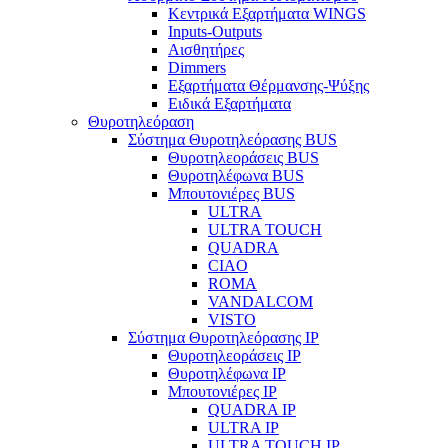
Κεντρικά Εξαρτήματα WINGS
Inputs-Outputs
Αισθητήρες
Dimmers
Εξαρτήματα Θέρμανσης-Ψύξης
Ειδικά Εξαρτήματα
Θυροτηλεόραση
Σύστημα Θυροτηλεόρασης BUS
Θυροτηλεοράσεις BUS
Θυροτηλέφωνα BUS
Μπουτονιέρες BUS
ULTRA
ULTRA TOUCH
QUADRA
CIAO
ROMA
VANDALCOM
VISTO
Σύστημα Θυροτηλεόρασης IP
Θυροτηλεοράσεις IP
Θυροτηλέφωνα IP
Μπουτονιέρες IP
QUADRA IP
ULTRA IP
ULTRA TOUCH IP