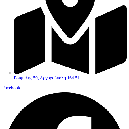
Ρούμελης 59, Αργυρούπολη 164 51
Facebook