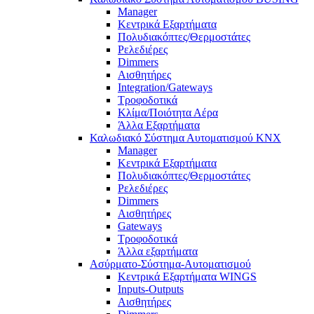
Manager
Κεντρικά Εξαρτήματα
Πολυδιακόπτες/Θερμοστάτες
Ρελεδιέρες
Dimmers
Αισθητήρες
Integration/Gateways
Τροφοδοτικά
Κλίμα/Ποιότητα Αέρα
Άλλα Εξαρτήματα
Καλωδιακό Σύστημα Αυτοματισμού KNX
Manager
Κεντρικά Εξαρτήματα
Πολυδιακόπτες/Θερμοστάτες
Ρελεδιέρες
Dimmers
Αισθητήρες
Gateways
Τροφοδοτικά
Άλλα εξαρτήματα
Ασύρματο-Σύστημα-Αυτοματισμού
Κεντρικά Εξαρτήματα WINGS
Inputs-Outputs
Αισθητήρες