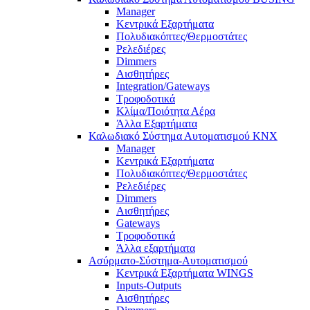
Manager
Κεντρικά Εξαρτήματα
Πολυδιακόπτες/Θερμοστάτες
Ρελεδιέρες
Dimmers
Αισθητήρες
Integration/Gateways
Τροφοδοτικά
Κλίμα/Ποιότητα Αέρα
Άλλα Εξαρτήματα
Καλωδιακό Σύστημα Αυτοματισμού KNX
Manager
Κεντρικά Εξαρτήματα
Πολυδιακόπτες/Θερμοστάτες
Ρελεδιέρες
Dimmers
Αισθητήρες
Gateways
Τροφοδοτικά
Άλλα εξαρτήματα
Ασύρματο-Σύστημα-Αυτοματισμού
Κεντρικά Εξαρτήματα WINGS
Inputs-Outputs
Αισθητήρες