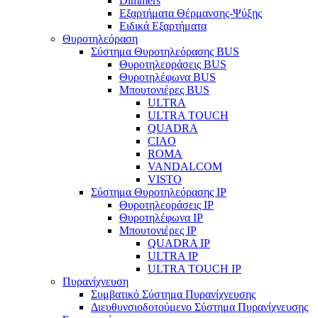
Dimmers
Εξαρτήματα Θέρμανσης-Ψύξης
Ειδικά Εξαρτήματα
Θυροτηλεόραση
Σύστημα Θυροτηλεόρασης BUS
Θυροτηλεοράσεις BUS
Θυροτηλέφωνα BUS
Μπουτονιέρες BUS
ULTRA
ULTRA TOUCH
QUADRA
CIAO
ROMA
VANDALCOM
VISTO
Σύστημα Θυροτηλεόρασης IP
Θυροτηλεοράσεις IP
Θυροτηλέφωνα IP
Μπουτονιέρες IP
QUADRA IP
ULTRA IP
ULTRA TOUCH IP
Πυρανίχνευση
Συμβατικό Σύστημα Πυρανίχνευσης
Διευθυνσιοδοτούμενο Σύστημα Πυρανίχνευσης