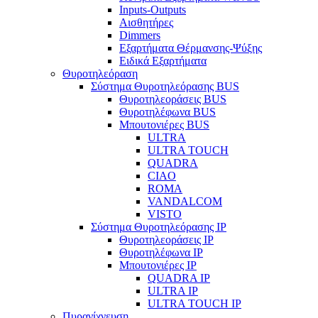
Inputs-Outputs
Αισθητήρες
Dimmers
Εξαρτήματα Θέρμανσης-Ψύξης
Ειδικά Εξαρτήματα
Θυροτηλεόραση
Σύστημα Θυροτηλεόρασης BUS
Θυροτηλεοράσεις BUS
Θυροτηλέφωνα BUS
Μπουτονιέρες BUS
ULTRA
ULTRA TOUCH
QUADRA
CIAO
ROMA
VANDALCOM
VISTO
Σύστημα Θυροτηλεόρασης IP
Θυροτηλεοράσεις IP
Θυροτηλέφωνα IP
Μπουτονιέρες IP
QUADRA IP
ULTRA IP
ULTRA TOUCH IP
Πυρανίχνευση