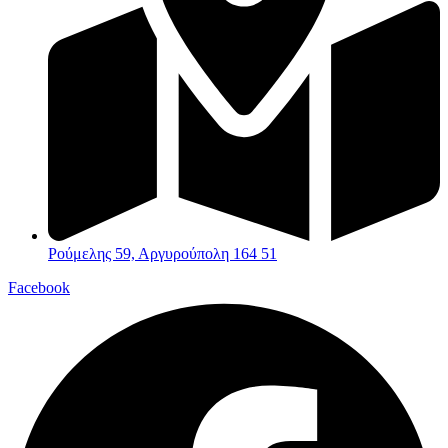
Ρούμελης 59, Αργυρούπολη 164 51
Facebook