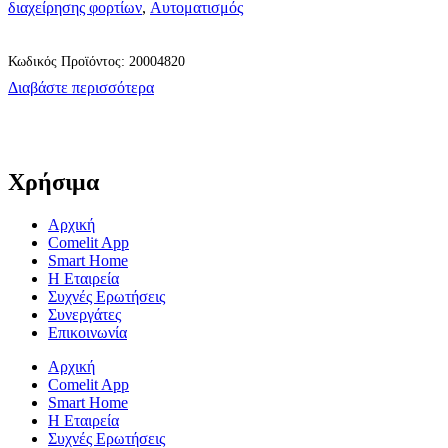
διαχείρησης φορτίων
,
Αυτοματισμός
Κωδικός Προϊόντος: 20004820
Διαβάστε περισσότερα
Χρήσιμα
Αρχική
Comelit App
Smart Home
Η Εταιρεία
Συχνές Ερωτήσεις
Συνεργάτες
Επικοινωνία
Αρχική
Comelit App
Smart Home
Η Εταιρεία
Συχνές Ερωτήσεις