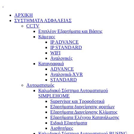
ΑΡΧΙΚΗ
ΣΥΣΤΗΜΑΤΑ ΑΣΦΑΛΕΙΑΣ
CCTV
Επιπλέον Εξαρτήματα και Βάσεις
Κάμερες
IP ADVANCE
IP STANDARD
WIFI
Αναλογικές
Καταγραφικά
ADVANCE
Αναλογικά-XVR
STANDARD
Αυτοματισμός
Καλωδιακό Σύστημα Αυτοματισμού
SIMPLEHOME
Supervisor και Τροφοδοτικά
Εξαρτήματα διαχείρησης φορτίων
Εξαρτήματα Διαχείρησης Κλίματος
Εξαρτήματα Ελέγχου Κατανάλωσης
Ειδικά Εξαρτήματα
Αισθητήρες
Καλωδιακό Σύστημα Αυτοματισμού BUSING