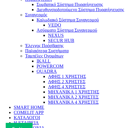
Συμβατικό Σύστημα Πυρανίχνευσης
Διευθυνσιοδοτούμενο Σύστημα Πυρανίχνευσης
Συναγερμός
Καλωδιακό Σύστημα Συναγερμού
VEDO
Ασύρματο Σύστημα Συναγερμού
NEXUS
SECUR HUB
Έλεγχος Πρόσβασης
Παλαιότερα Συστήματα
Ταμπέλες Ονομάτων
IKALL
POWERCOM
QUADRA
ΑΦΗΣ 1 ΧΡΗΣΤΗΣ
ΑΦΗΣ 2 ΧΡΗΣΤΕΣ
ΑΦΗΣ 4 ΧΡΗΣΤΕΣ
ΜΗΧΑΝΙΚΑ 1 ΧΡΗΣΤΗΣ
ΜΗΧΑΝΙΚΑ 2 ΧΡΗΣΤΕΣ
ΜΗΧΑΝΙΚΑ 4 ΧΡΗΣΤΕΣ
SMART HOME
COMELIT APP
ΚΑΤΑΛΟΓΟΙ
Η ΕΤΑΙΡΕΙΑ
ΕΠΙΚΟΙΝΩΝΙΑ