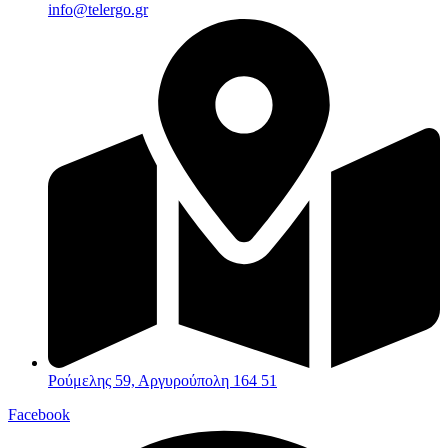
info@telergo.gr
Ρούμελης 59, Αργυρούπολη 164 51
Facebook