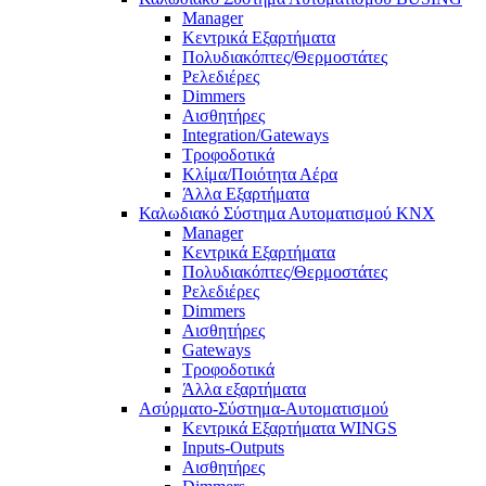
Manager
Κεντρικά Εξαρτήματα
Πολυδιακόπτες/Θερμοστάτες
Ρελεδιέρες
Dimmers
Αισθητήρες
Integration/Gateways
Τροφοδοτικά
Κλίμα/Ποιότητα Αέρα
Άλλα Εξαρτήματα
Καλωδιακό Σύστημα Αυτοματισμού KNX
Manager
Κεντρικά Εξαρτήματα
Πολυδιακόπτες/Θερμοστάτες
Ρελεδιέρες
Dimmers
Αισθητήρες
Gateways
Τροφοδοτικά
Άλλα εξαρτήματα
Ασύρματο-Σύστημα-Αυτοματισμού
Κεντρικά Εξαρτήματα WINGS
Inputs-Outputs
Αισθητήρες