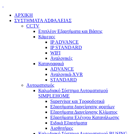
ΑΡΧΙΚΗ
ΣΥΣΤΗΜΑΤΑ ΑΣΦΑΛΕΙΑΣ
CCTV
Επιπλέον Εξαρτήματα και Βάσεις
Κάμερες
IP ADVANCE
IP STANDARD
WIFI
Αναλογικές
Καταγραφικά
ADVANCE
Αναλογικά-XVR
STANDARD
Αυτοματισμός
Καλωδιακό Σύστημα Αυτοματισμού
SIMPLEHOME
Supervisor και Τροφοδοτικά
Εξαρτήματα διαχείρησης φορτίων
Εξαρτήματα Διαχείρησης Κλίματος
Εξαρτήματα Ελέγχου Κατανάλωσης
Ειδικά Εξαρτήματα
Αισθητήρες
Καλωδιακό Σύστημα Αυτοματισμού BUSING