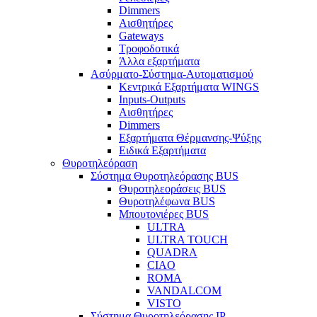
Dimmers
Αισθητήρες
Gateways
Τροφοδοτικά
Άλλα εξαρτήματα
Ασύρματο-Σύστημα-Αυτοματισμού
Κεντρικά Εξαρτήματα WINGS
Inputs-Outputs
Αισθητήρες
Dimmers
Εξαρτήματα Θέρμανσης-Ψύξης
Ειδικά Εξαρτήματα
Θυροτηλεόραση
Σύστημα Θυροτηλεόρασης BUS
Θυροτηλεοράσεις BUS
Θυροτηλέφωνα BUS
Μπουτονιέρες BUS
ULTRA
ULTRA TOUCH
QUADRA
CIAO
ROMA
VANDALCOM
VISTO
Σύστημα Θυροτηλεόρασης IP