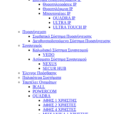
Θυροτηλεοράσεις IP
Θυροτηλέφωνα IP
Μπουτονιέρες IP
QUADRA IP
ULTRA IP
ULTRA TOUCH IP
Πυρανίχνευση
Συμβατικό Σύστημα Πυρανίχνευσης
Διευθυνσιοδοτούμενο Σύστημα Πυρανίχνευσης
Συναγερμός
Καλωδιακό Σύστημα Συναγερμού
VEDO
Ασύρματο Σύστημα Συναγερμού
NEXUS
SECUR HUB
Έλεγχος Πρόσβασης
Παλαιότερα Συστήματα
Ταμπέλες Ονομάτων
IKALL
POWERCOM
QUADRA
ΑΦΗΣ 1 ΧΡΗΣΤΗΣ
ΑΦΗΣ 2 ΧΡΗΣΤΕΣ
ΑΦΗΣ 4 ΧΡΗΣΤΕΣ