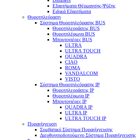
Dimmers
Εξαρτήματα Θέρμανσης-Ψύξης
Ειδικά Εξαρτήματα
Θυροτηλεόραση
Σύστημα Θυροτηλεόρασης BUS
Θυροτηλεοράσεις BUS
Θυροτηλέφωνα BUS
Μπουτονιέρες BUS
ULTRA
ULTRA TOUCH
QUADRA
CIAO
ROMA
VANDALCOM
VISTO
Σύστημα Θυροτηλεόρασης IP
Θυροτηλεοράσεις IP
Θυροτηλέφωνα IP
Μπουτονιέρες IP
QUADRA IP
ULTRA IP
ULTRA TOUCH IP
Πυρανίχνευση
Συμβατικό Σύστημα Πυρανίχνευσης
Διευθυνσιοδοτούμενο Σύστημα Πυρανίχνευσης