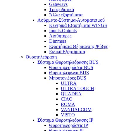
Gateways
Τροφοδοτικά
Άλλα εξαρτήματα
Ασύρματο-Σύστημα-Αυτοματισμού
Κεντρικά Εξαρτήματα WINGS
Inputs-Outputs
Αισθητήρες
Dimmers
Εξαρτήματα Θέρμανσης-Ψύξης
Ειδικά Εξαρτήματα
Θυροτηλεόραση
Σύστημα Θυροτηλεόρασης BUS
Θυροτηλεοράσεις BUS
Θυροτηλέφωνα BUS
Μπουτονιέρες BUS
ULTRA
ULTRA TOUCH
QUADRA
CIAO
ROMA
VANDALCOM
VISTO
Σύστημα Θυροτηλεόρασης IP
Θυροτηλεοράσεις IP
Θυροτηλέφωνα IP