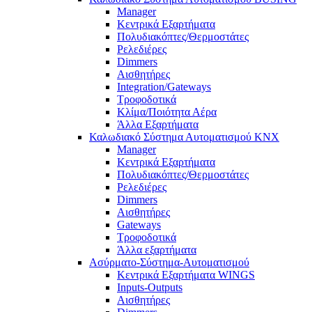
Manager
Κεντρικά Εξαρτήματα
Πολυδιακόπτες/Θερμοστάτες
Ρελεδιέρες
Dimmers
Αισθητήρες
Integration/Gateways
Τροφοδοτικά
Κλίμα/Ποιότητα Αέρα
Άλλα Εξαρτήματα
Καλωδιακό Σύστημα Αυτοματισμού KNX
Manager
Κεντρικά Εξαρτήματα
Πολυδιακόπτες/Θερμοστάτες
Ρελεδιέρες
Dimmers
Αισθητήρες
Gateways
Τροφοδοτικά
Άλλα εξαρτήματα
Ασύρματο-Σύστημα-Αυτοματισμού
Κεντρικά Εξαρτήματα WINGS
Inputs-Outputs
Αισθητήρες