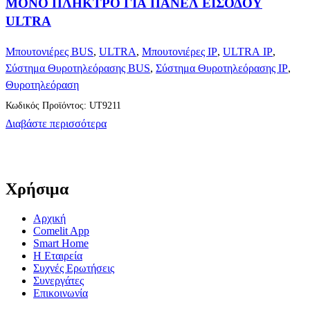
ΜΟΝΟ ΠΛΗΚΤΡΟ ΓΙΑ ΠΑΝΕΛ ΕΙΣΟΔΟΥ
ULTRA
Μπουτονιέρες BUS
,
ULTRA
,
Μπουτονιέρες IP
,
ULTRA IP
,
Σύστημα Θυροτηλεόρασης BUS
,
Σύστημα Θυροτηλεόρασης IP
,
Θυροτηλεόραση
Κωδικός Προϊόντος: UT9211
Διαβάστε περισσότερα
Χρήσιμα
Αρχική
Comelit App
Smart Home
Η Εταιρεία
Συχνές Ερωτήσεις
Συνεργάτες
Επικοινωνία