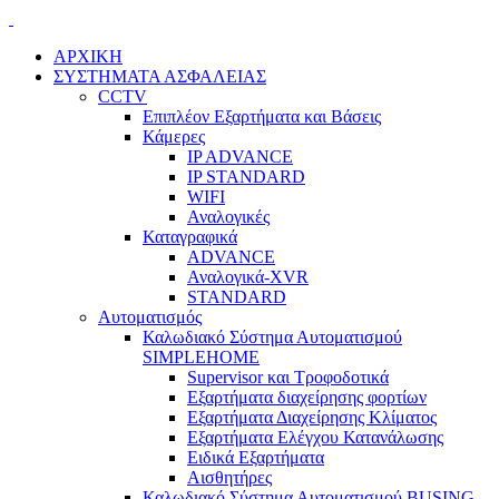
ΑΡΧΙΚΗ
ΣΥΣΤΗΜΑΤΑ ΑΣΦΑΛΕΙΑΣ
CCTV
Επιπλέον Εξαρτήματα και Βάσεις
Κάμερες
IP ADVANCE
IP STANDARD
WIFI
Αναλογικές
Καταγραφικά
ADVANCE
Αναλογικά-XVR
STANDARD
Αυτοματισμός
Καλωδιακό Σύστημα Αυτοματισμού
SIMPLEHOME
Supervisor και Τροφοδοτικά
Εξαρτήματα διαχείρησης φορτίων
Εξαρτήματα Διαχείρησης Κλίματος
Εξαρτήματα Ελέγχου Κατανάλωσης
Ειδικά Εξαρτήματα
Αισθητήρες
Καλωδιακό Σύστημα Αυτοματισμού BUSING