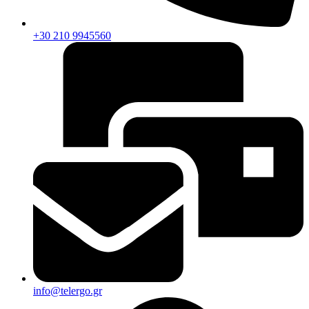
+30 210 9945560
info@telergo.gr