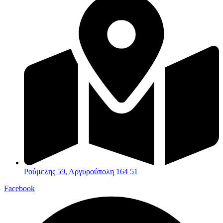
Ρούμελης 59, Αργυρούπολη 164 51
Facebook