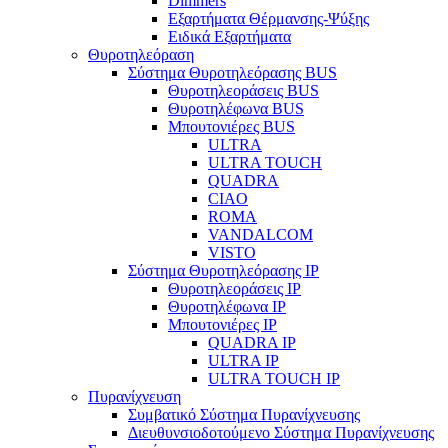
Dimmers
Εξαρτήματα Θέρμανσης-Ψύξης
Ειδικά Εξαρτήματα
Θυροτηλεόραση
Σύστημα Θυροτηλεόρασης BUS
Θυροτηλεοράσεις BUS
Θυροτηλέφωνα BUS
Μπουτονιέρες BUS
ULTRA
ULTRA TOUCH
QUADRA
CIAO
ROMA
VANDALCOM
VISTO
Σύστημα Θυροτηλεόρασης IP
Θυροτηλεοράσεις IP
Θυροτηλέφωνα IP
Μπουτονιέρες IP
QUADRA IP
ULTRA IP
ULTRA TOUCH IP
Πυρανίχνευση
Συμβατικό Σύστημα Πυρανίχνευσης
Διευθυνσιοδοτούμενο Σύστημα Πυρανίχνευσης