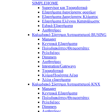
SIMPLEHOME
Supervisor και Τροφοδοτικά
Εξαρτήματα διαχείρησης φορτίων
Εξαρτήματα Διαχείρησης Κλίματος
Εξαρτήματα Ελέγχου Κατανάλωσης
Ειδικά Εξαρτήματα
Αισθητήρες
Καλωδιακό Σύστημα Αυτοματισμού BUSING
Manager
Κεντρικά Εξαρτήματα
Πολυδιακόπτες/Θερμοστάτες
Ρελεδιέρες
Dimmers
Αισθητήρες
Integration/Gateways
Τροφοδοτικά
Κλίμα/Ποιότητα Αέρα
Άλλα εξαρτήματα
Καλωδιακό Σύστημα Αυτοματισμού KNX
Manager
Κεντρικά Εξαρτήματα
Πολυδιακόπτες/Θερμοστάτες
Ρελεδιέρες
Dimmers
Αισθητήρες