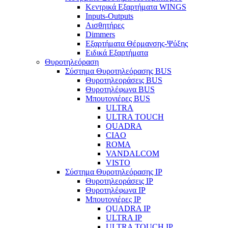
Κεντρικά Εξαρτήματα WINGS
Inputs-Outputs
Αισθητήρες
Dimmers
Εξαρτήματα Θέρμανσης-Ψύξης
Ειδικά Εξαρτήματα
Θυροτηλεόραση
Σύστημα Θυροτηλεόρασης BUS
Θυροτηλεοράσεις BUS
Θυροτηλέφωνα BUS
Μπουτονιέρες BUS
ULTRA
ULTRA TOUCH
QUADRA
CIAO
ROMA
VANDALCOM
VISTO
Σύστημα Θυροτηλεόρασης IP
Θυροτηλεοράσεις IP
Θυροτηλέφωνα IP
Μπουτονιέρες IP
QUADRA IP
ULTRA IP
ULTRA TOUCH IP