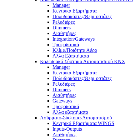
Manager
Κεντρικά Εξαρτήματα
Πολυδιακόπτες/Θερμοστάτες
Ρελεδιέρες
Dimmers
Αισθητήρες
Integration/Gateways
Τροφοδοτικά
Κλίμα/Ποιότητα Αέρα
Άλλα Εξαρτήματα
Καλωδιακό Σύστημα Αυτοματισμού KNX
Manager
Κεντρικά Εξαρτήματα
Πολυδιακόπτες/Θερμοστάτες
Ρελεδιέρες
Dimmers
Αισθητήρες
Gateways
Τροφοδοτικά
Άλλα εξαρτήματα
Ασύρματο-Σύστημα-Αυτοματισμού
Κεντρικά Εξαρτήματα WINGS
Inputs-Outputs
Αισθητήρες