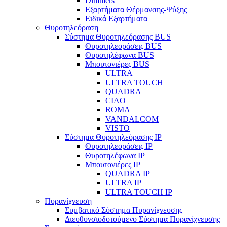
Dimmers
Εξαρτήματα Θέρμανσης-Ψύξης
Ειδικά Εξαρτήματα
Θυροτηλεόραση
Σύστημα Θυροτηλεόρασης BUS
Θυροτηλεοράσεις BUS
Θυροτηλέφωνα BUS
Μπουτονιέρες BUS
ULTRA
ULTRA TOUCH
QUADRA
CIAO
ROMA
VANDALCOM
VISTO
Σύστημα Θυροτηλεόρασης IP
Θυροτηλεοράσεις IP
Θυροτηλέφωνα IP
Μπουτονιέρες IP
QUADRA IP
ULTRA IP
ULTRA TOUCH IP
Πυρανίχνευση
Συμβατικό Σύστημα Πυρανίχνευσης
Διευθυνσιοδοτούμενο Σύστημα Πυρανίχνευσης