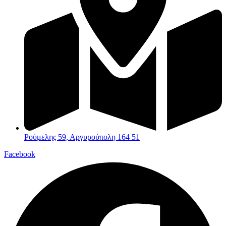
Ρούμελης 59, Αργυρούπολη 164 51
Facebook