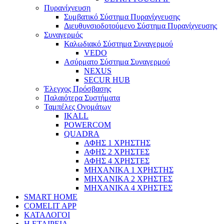
Πυρανίχνευση
Συμβατικό Σύστημα Πυρανίχνευσης
Διευθυνσιοδοτούμενο Σύστημα Πυρανίχνευσης
Συναγερμός
Καλωδιακό Σύστημα Συναγερμού
VEDO
Ασύρματο Σύστημα Συναγερμού
NEXUS
SECUR HUB
Έλεγχος Πρόσβασης
Παλαιότερα Συστήματα
Ταμπέλες Ονομάτων
IKALL
POWERCOM
QUADRA
ΑΦΗΣ 1 ΧΡΗΣΤΗΣ
ΑΦΗΣ 2 ΧΡΗΣΤΕΣ
ΑΦΗΣ 4 ΧΡΗΣΤΕΣ
ΜΗΧΑΝΙΚΑ 1 ΧΡΗΣΤΗΣ
ΜΗΧΑΝΙΚΑ 2 ΧΡΗΣΤΕΣ
ΜΗΧΑΝΙΚΑ 4 ΧΡΗΣΤΕΣ
SMART HOME
COMELIT APP
ΚΑΤΑΛΟΓΟΙ
Η ΕΤΑΙΡΕΙΑ