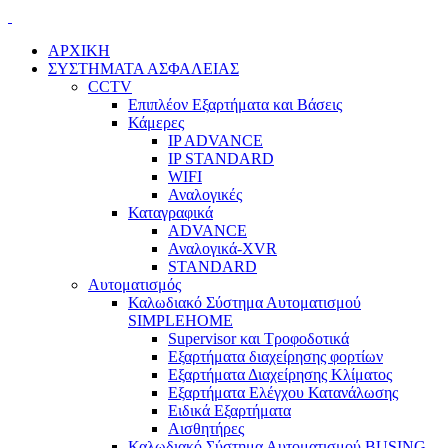
ΑΡΧΙΚΗ
ΣΥΣΤΗΜΑΤΑ ΑΣΦΑΛΕΙΑΣ
CCTV
Επιπλέον Εξαρτήματα και Βάσεις
Κάμερες
IP ADVANCE
IP STANDARD
WIFI
Αναλογικές
Καταγραφικά
ADVANCE
Αναλογικά-XVR
STANDARD
Αυτοματισμός
Καλωδιακό Σύστημα Αυτοματισμού
SIMPLEHOME
Supervisor και Τροφοδοτικά
Εξαρτήματα διαχείρησης φορτίων
Εξαρτήματα Διαχείρησης Κλίματος
Εξαρτήματα Ελέγχου Κατανάλωσης
Ειδικά Εξαρτήματα
Αισθητήρες
Καλωδιακό Σύστημα Αυτοματισμού BUSING