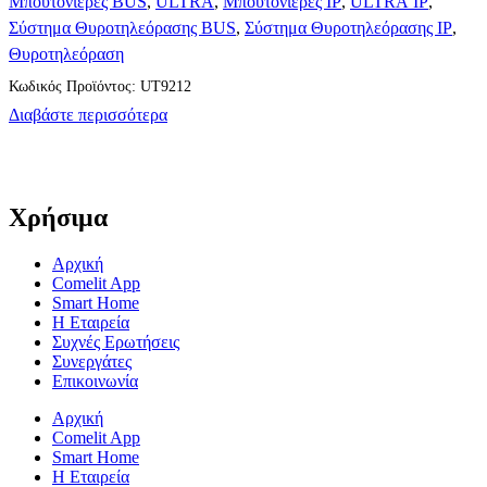
Μπουτονιέρες BUS
,
ULTRA
,
Μπουτονιέρες IP
,
ULTRA IP
,
Σύστημα Θυροτηλεόρασης BUS
,
Σύστημα Θυροτηλεόρασης IP
,
Θυροτηλεόραση
Κωδικός Προϊόντος: UT9212
Διαβάστε περισσότερα
Χρήσιμα
Αρχική
Comelit App
Smart Home
Η Εταιρεία
Συχνές Ερωτήσεις
Συνεργάτες
Επικοινωνία
Αρχική
Comelit App
Smart Home
Η Εταιρεία