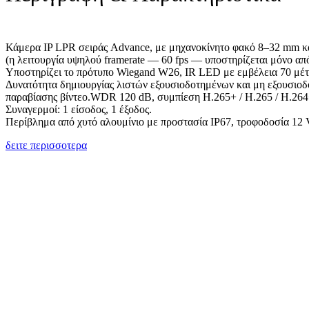
Κάμερα IP LPR σειράς
Advance
, με μηχανοκίνητο φακό 8–32
mm
κα
(η λειτουργία υψηλού
framerate
— 60
fps
— υποστηρίζεται μόνο απ
Υποστηρίζει το πρότυπο
Wiegand
W26, IR LED με εμβέλεια 70 μέ
Δυνατότητα δημιουργίας λιστών εξουσιοδοτημένων και μη εξουσιο
παραβίασης
βίντεο.WDR
120
dB
, συμπίεση H.265+ / H.265 / H.26
Συναγερμοί: 1 είσοδος, 1 έξοδος.
Περίβλημα από χυτό αλουμίνιο με προστασία IP67, τροφοδοσία 12
δειτε περισσοτερα