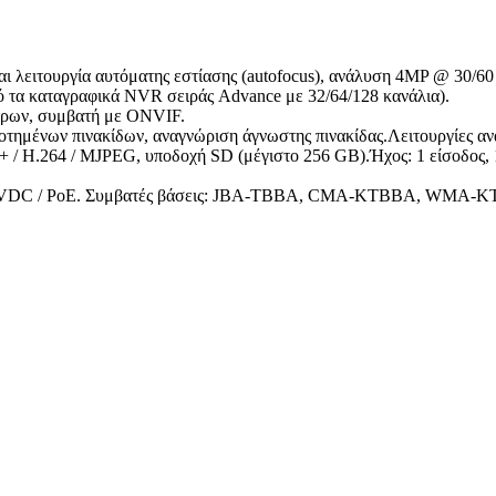
ι λειτουργία αυτόματης εστίασης (
autofocus
), ανάλυση 4MP @ 30/6
ό τα καταγραφικά NVR σειράς
Advance
με 32/64/128 κανάλια).
τρων, συμβατή με ONVIF.
δοτημένων πινακίδων, αναγνώριση άγνωστης
πινακίδας.Λειτουργίες
ανά
4+ / H.264 / MJPEG,
υποδοχή SD (μέγιστο 256 GB).Ήχος: 1 είσοδος, 
 VDC /
PoE
.
Συμβατές βάσεις
: JBA-TBBA, CMA-KTBBA, WMA-K