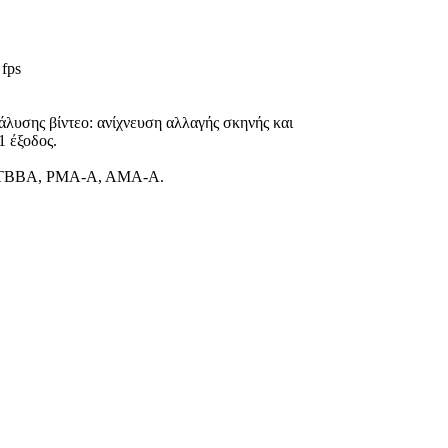
0
fps
λυσης βίντεο: ανίχνευση αλλαγής σκηνής και
1 έξοδος.
TBBA, PMA-A, AMA-A.