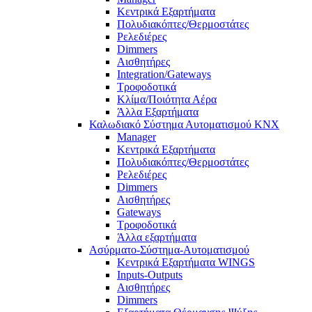
Κεντρικά Εξαρτήματα
Πολυδιακόπτες/Θερμοστάτες
Ρελεδιέρες
Dimmers
Αισθητήρες
Integration/Gateways
Τροφοδοτικά
Κλίμα/Ποιότητα Αέρα
Άλλα Εξαρτήματα
Καλωδιακό Σύστημα Αυτοματισμού KNX
Manager
Κεντρικά Εξαρτήματα
Πολυδιακόπτες/Θερμοστάτες
Ρελεδιέρες
Dimmers
Αισθητήρες
Gateways
Τροφοδοτικά
Άλλα εξαρτήματα
Ασύρματο-Σύστημα-Αυτοματισμού
Κεντρικά Εξαρτήματα WINGS
Inputs-Outputs
Αισθητήρες
Dimmers