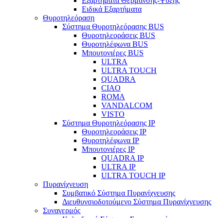
Εξαρτήματα Θέρμανσης-Ψύξης
Ειδικά Εξαρτήματα
Θυροτηλεόραση
Σύστημα Θυροτηλεόρασης BUS
Θυροτηλεοράσεις BUS
Θυροτηλέφωνα BUS
Μπουτονιέρες BUS
ULTRA
ULTRA TOUCH
QUADRA
CIAO
ROMA
VANDALCOM
VISTO
Σύστημα Θυροτηλεόρασης IP
Θυροτηλεοράσεις IP
Θυροτηλέφωνα IP
Μπουτονιέρες IP
QUADRA IP
ULTRA IP
ULTRA TOUCH IP
Πυρανίχνευση
Συμβατικό Σύστημα Πυρανίχνευσης
Διευθυνσιοδοτούμενο Σύστημα Πυρανίχνευσης
Συναγερμός