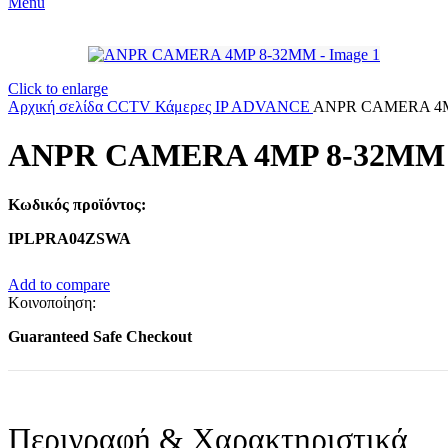
Menu
Click to enlarge
Αρχική σελίδα
CCTV
Κάμερες
IP ADVANCE
ANPR CAMERA 4M
ANPR CAMERA 4MP 8-32MM
Κωδικός προϊόντος:
IPLPRA04ZSWA
Add to compare
Κοινοποίηση:
Guaranteed Safe Checkout
Περιγραφή & Χαρακτηριστικά