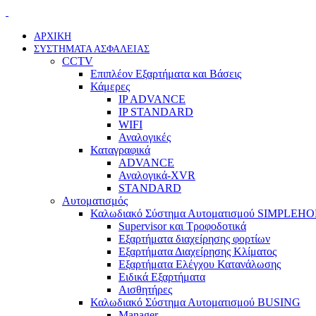
ΑΡΧΙΚΗ
ΣΥΣΤΗΜΑΤΑ ΑΣΦΑΛΕΙΑΣ
CCTV
Επιπλέον Εξαρτήματα και Βάσεις
Κάμερες
IP ADVANCE
IP STANDARD
WIFI
Αναλογικές
Καταγραφικά
ADVANCE
Αναλογικά-XVR
STANDARD
Αυτοματισμός
Καλωδιακό Σύστημα Αυτοματισμού SIMPLEH
Supervisor και Τροφοδοτικά
Εξαρτήματα διαχείρησης φορτίων
Εξαρτήματα Διαχείρησης Κλίματος
Εξαρτήματα Ελέγχου Κατανάλωσης
Ειδικά Εξαρτήματα
Αισθητήρες
Καλωδιακό Σύστημα Αυτοματισμού BUSING
Manager