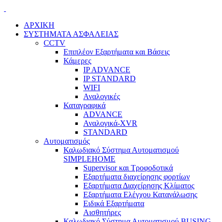
ΑΡΧΙΚΗ
ΣΥΣΤΗΜΑΤΑ ΑΣΦΑΛΕΙΑΣ
CCTV
Επιπλέον Εξαρτήματα και Βάσεις
Κάμερες
IP ADVANCE
IP STANDARD
WIFI
Αναλογικές
Καταγραφικά
ADVANCE
Αναλογικά-XVR
STANDARD
Αυτοματισμός
Καλωδιακό Σύστημα Αυτοματισμού
SIMPLEHOME
Supervisor και Τροφοδοτικά
Εξαρτήματα διαχείρησης φορτίων
Εξαρτήματα Διαχείρησης Κλίματος
Εξαρτήματα Ελέγχου Κατανάλωσης
Ειδικά Εξαρτήματα
Αισθητήρες
Καλωδιακό Σύστημα Αυτοματισμού BUSING