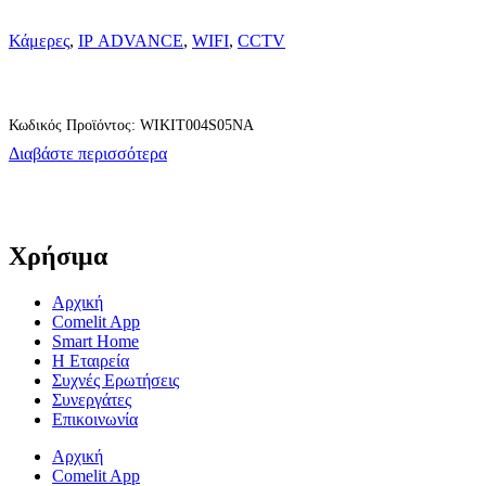
Κάμερες
,
IP ADVANCE
,
WIFI
,
CCTV
Κωδικός Προϊόντος: WIKIT004S05NA
Διαβάστε περισσότερα
Χρήσιμα
Αρχική
Comelit App
Smart Home
Η Εταιρεία
Συχνές Ερωτήσεις
Συνεργάτες
Επικοινωνία
Αρχική
Comelit App