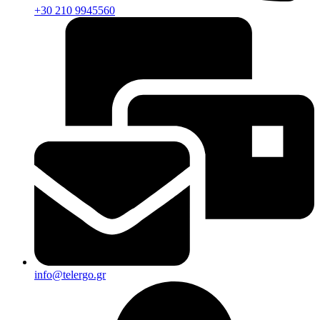
+30 210 9945560
info@telergo.gr