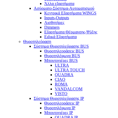
Άλλα εξαρτήματα
Ασύρματο-Σύστημα-Αυτοματισμού
Κεντρικά Εξαρτήματα WINGS
Inputs-Outputs
Αισθητήρες
Dimmers
Εξαρτήματα Θέρμανσης-Ψύξης
Ειδικά Εξαρτήματα
Θυροτηλεόραση
Σύστημα Θυροτηλεόρασης BUS
Θυροτηλεοράσεις BUS
Θυροτηλέφωνα BUS
Μπουτονιέρες BUS
ULTRA
ULTRA TOUCH
QUADRA
CIAO
ROMA
VANDALCOM
VISTO
Σύστημα Θυροτηλεόρασης IP
Θυροτηλεοράσεις IP
Θυροτηλέφωνα IP
Μπουτονιέρες IP
QUADRA IP