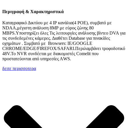
Περιγραφή & Χαρακτηριστικά
Kαταγραφικό Δικτύου με 4 ΙΡ κανάλια(4 POE), συμβατό με
NDAA,μέγιστη ανάλυση 8ΜΡ με εύρος ζώνης 80
ΜBPS.Υποστηρίζει όλες Τις λειτουργίες ανάλυσης βίντεο DVA για
τις συνδεδεμένες κάμερες. Διαθέτει Database για πινακίδες
οχημάτων . Συμβατό με Browsers: IE/GOOGLE
CHROME/EDGE/FIREFOX/SAFARI.Περιλαμβάνει τροφοδοτικό
48V.Το NVR συνδέεται με διακομιστές Comelit που
προστατεύονται από υπηρεσίες ΑWS.
δειτε περισσοτερα