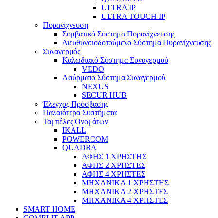
ULTRA IP
ULTRA TOUCH IP
Πυρανίχνευση
Συμβατικό Σύστημα Πυρανίχνευσης
Διευθυνσιοδοτούμενο Σύστημα Πυρανίχνευσης
Συναγερμός
Καλωδιακό Σύστημα Συναγερμού
VEDO
Ασύρματο Σύστημα Συναγερμού
NEXUS
SECUR HUB
Έλεγχος Πρόσβασης
Παλαιότερα Συστήματα
Ταμπέλες Ονομάτων
IKALL
POWERCOM
QUADRA
ΑΦΗΣ 1 ΧΡΗΣΤΗΣ
ΑΦΗΣ 2 ΧΡΗΣΤΕΣ
ΑΦΗΣ 4 ΧΡΗΣΤΕΣ
ΜΗΧΑΝΙΚΑ 1 ΧΡΗΣΤΗΣ
ΜΗΧΑΝΙΚΑ 2 ΧΡΗΣΤΕΣ
ΜΗΧΑΝΙΚΑ 4 ΧΡΗΣΤΕΣ
SMART HOME
COMELIT APP