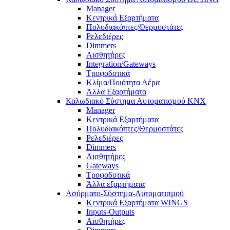
Manager
Κεντρικά Εξαρτήματα
Πολυδιακόπτες/Θερμοστάτες
Ρελεδιέρες
Dimmers
Αισθητήρες
Integration/Gateways
Τροφοδοτικά
Κλίμα/Ποιότητα Αέρα
Άλλα Εξαρτήματα
Καλωδιακό Σύστημα Αυτοματισμού KNX
Manager
Κεντρικά Εξαρτήματα
Πολυδιακόπτες/Θερμοστάτες
Ρελεδιέρες
Dimmers
Αισθητήρες
Gateways
Τροφοδοτικά
Άλλα εξαρτήματα
Ασύρματο-Σύστημα-Αυτοματισμού
Κεντρικά Εξαρτήματα WINGS
Inputs-Outputs
Αισθητήρες