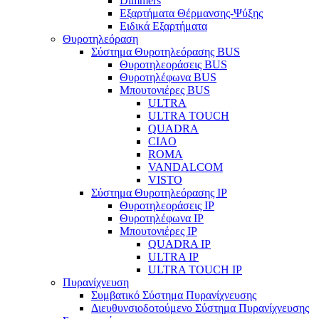
Dimmers
Εξαρτήματα Θέρμανσης-Ψύξης
Ειδικά Εξαρτήματα
Θυροτηλεόραση
Σύστημα Θυροτηλεόρασης BUS
Θυροτηλεοράσεις BUS
Θυροτηλέφωνα BUS
Μπουτονιέρες BUS
ULTRA
ULTRA TOUCH
QUADRA
CIAO
ROMA
VANDALCOM
VISTO
Σύστημα Θυροτηλεόρασης IP
Θυροτηλεοράσεις IP
Θυροτηλέφωνα IP
Μπουτονιέρες IP
QUADRA IP
ULTRA IP
ULTRA TOUCH IP
Πυρανίχνευση
Συμβατικό Σύστημα Πυρανίχνευσης
Διευθυνσιοδοτούμενο Σύστημα Πυρανίχνευσης