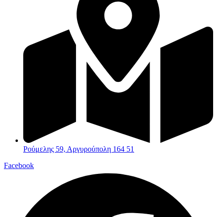
Ρούμελης 59, Αργυρούπολη 164 51
Facebook