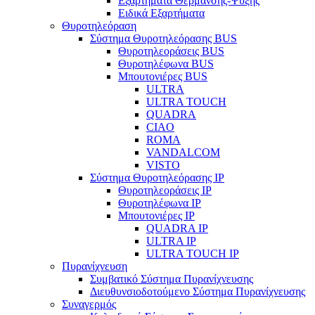
Εξαρτήματα Θέρμανσης-Ψύξης
Ειδικά Εξαρτήματα
Θυροτηλεόραση
Σύστημα Θυροτηλεόρασης BUS
Θυροτηλεοράσεις BUS
Θυροτηλέφωνα BUS
Μπουτονιέρες BUS
ULTRA
ULTRA TOUCH
QUADRA
CIAO
ROMA
VANDALCOM
VISTO
Σύστημα Θυροτηλεόρασης IP
Θυροτηλεοράσεις IP
Θυροτηλέφωνα IP
Μπουτονιέρες IP
QUADRA IP
ULTRA IP
ULTRA TOUCH IP
Πυρανίχνευση
Συμβατικό Σύστημα Πυρανίχνευσης
Διευθυνσιοδοτούμενο Σύστημα Πυρανίχνευσης
Συναγερμός