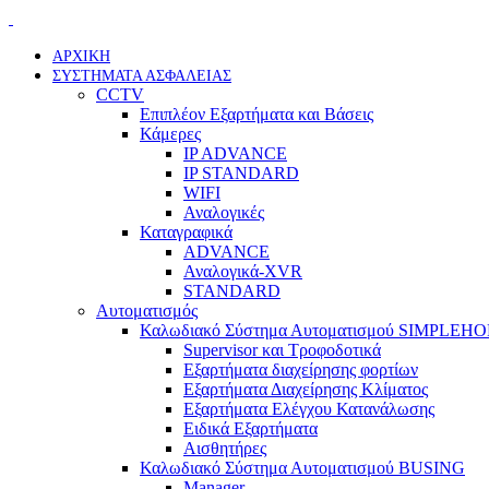
ΑΡΧΙΚΗ
ΣΥΣΤΗΜΑΤΑ ΑΣΦΑΛΕΙΑΣ
CCTV
Επιπλέον Εξαρτήματα και Βάσεις
Κάμερες
IP ADVANCE
IP STANDARD
WIFI
Αναλογικές
Καταγραφικά
ADVANCE
Αναλογικά-XVR
STANDARD
Αυτοματισμός
Καλωδιακό Σύστημα Αυτοματισμού SIMPLEH
Supervisor και Τροφοδοτικά
Εξαρτήματα διαχείρησης φορτίων
Εξαρτήματα Διαχείρησης Κλίματος
Εξαρτήματα Ελέγχου Κατανάλωσης
Ειδικά Εξαρτήματα
Αισθητήρες
Καλωδιακό Σύστημα Αυτοματισμού BUSING
Manager