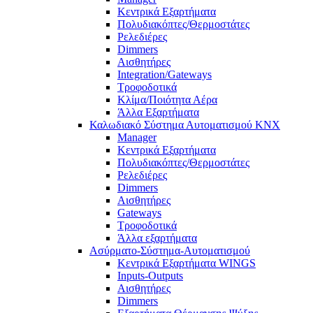
Κεντρικά Εξαρτήματα
Πολυδιακόπτες/Θερμοστάτες
Ρελεδιέρες
Dimmers
Αισθητήρες
Integration/Gateways
Τροφοδοτικά
Κλίμα/Ποιότητα Αέρα
Άλλα Εξαρτήματα
Καλωδιακό Σύστημα Αυτοματισμού KNX
Manager
Κεντρικά Εξαρτήματα
Πολυδιακόπτες/Θερμοστάτες
Ρελεδιέρες
Dimmers
Αισθητήρες
Gateways
Τροφοδοτικά
Άλλα εξαρτήματα
Ασύρματο-Σύστημα-Αυτοματισμού
Κεντρικά Εξαρτήματα WINGS
Inputs-Outputs
Αισθητήρες
Dimmers