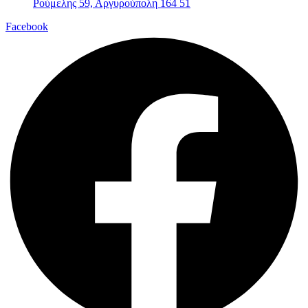
Ρούμελης 59, Αργυρούπολη 164 51
Facebook