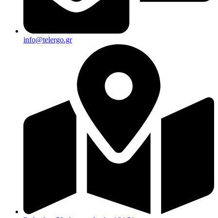
info@telergo.gr