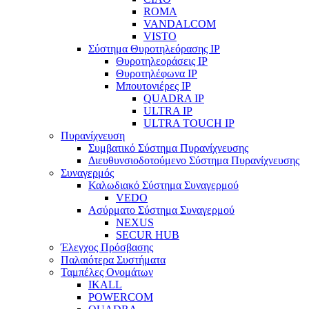
ROMA
VANDALCOM
VISTO
Σύστημα Θυροτηλεόρασης IP
Θυροτηλεοράσεις IP
Θυροτηλέφωνα IP
Μπουτονιέρες IP
QUADRA IP
ULTRA IP
ULTRA TOUCH IP
Πυρανίχνευση
Συμβατικό Σύστημα Πυρανίχνευσης
Διευθυνσιοδοτούμενο Σύστημα Πυρανίχνευσης
Συναγερμός
Καλωδιακό Σύστημα Συναγερμού
VEDO
Ασύρματο Σύστημα Συναγερμού
NEXUS
SECUR HUB
Έλεγχος Πρόσβασης
Παλαιότερα Συστήματα
Ταμπέλες Ονομάτων
IKALL
POWERCOM