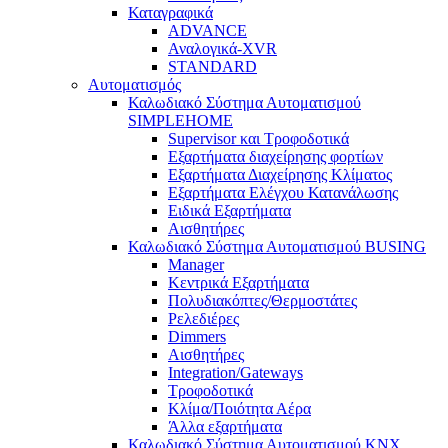
Καταγραφικά
ADVANCE
Αναλογικά-XVR
STANDARD
Αυτοματισμός
Καλωδιακό Σύστημα Αυτοματισμού
SIMPLEHOME
Supervisor και Τροφοδοτικά
Εξαρτήματα διαχείρησης φορτίων
Εξαρτήματα Διαχείρησης Κλίματος
Εξαρτήματα Ελέγχου Κατανάλωσης
Ειδικά Εξαρτήματα
Αισθητήρες
Καλωδιακό Σύστημα Αυτοματισμού BUSING
Manager
Κεντρικά Εξαρτήματα
Πολυδιακόπτες/Θερμοστάτες
Ρελεδιέρες
Dimmers
Αισθητήρες
Integration/Gateways
Τροφοδοτικά
Κλίμα/Ποιότητα Αέρα
Άλλα εξαρτήματα
Καλωδιακό Σύστημα Αυτοματισμού KNX