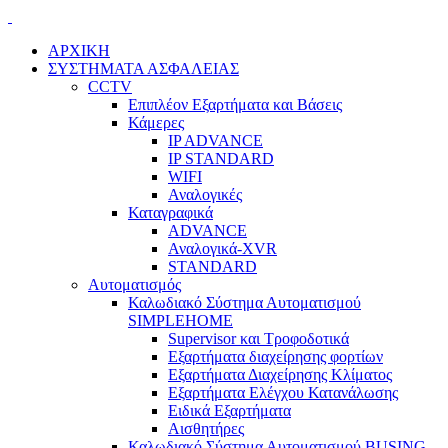
ΑΡΧΙΚΗ
ΣΥΣΤΗΜΑΤΑ ΑΣΦΑΛΕΙΑΣ
CCTV
Επιπλέον Εξαρτήματα και Βάσεις
Κάμερες
IP ADVANCE
IP STANDARD
WIFI
Αναλογικές
Καταγραφικά
ADVANCE
Αναλογικά-XVR
STANDARD
Αυτοματισμός
Καλωδιακό Σύστημα Αυτοματισμού
SIMPLEHOME
Supervisor και Τροφοδοτικά
Εξαρτήματα διαχείρησης φορτίων
Εξαρτήματα Διαχείρησης Κλίματος
Εξαρτήματα Ελέγχου Κατανάλωσης
Ειδικά Εξαρτήματα
Αισθητήρες
Καλωδιακό Σύστημα Αυτοματισμού BUSING