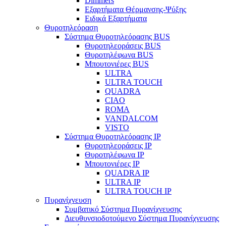
Dimmers
Εξαρτήματα Θέρμανσης-Ψύξης
Ειδικά Εξαρτήματα
Θυροτηλεόραση
Σύστημα Θυροτηλεόρασης BUS
Θυροτηλεοράσεις BUS
Θυροτηλέφωνα BUS
Μπουτονιέρες BUS
ULTRA
ULTRA TOUCH
QUADRA
CIAO
ROMA
VANDALCOM
VISTO
Σύστημα Θυροτηλεόρασης IP
Θυροτηλεοράσεις IP
Θυροτηλέφωνα IP
Μπουτονιέρες IP
QUADRA IP
ULTRA IP
ULTRA TOUCH IP
Πυρανίχνευση
Συμβατικό Σύστημα Πυρανίχνευσης
Διευθυνσιοδοτούμενο Σύστημα Πυρανίχνευσης