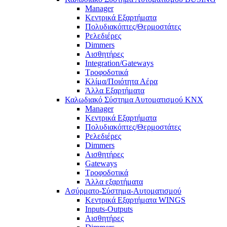
Manager
Κεντρικά Εξαρτήματα
Πολυδιακόπτες/Θερμοστάτες
Ρελεδιέρες
Dimmers
Αισθητήρες
Integration/Gateways
Τροφοδοτικά
Κλίμα/Ποιότητα Αέρα
Άλλα Εξαρτήματα
Καλωδιακό Σύστημα Αυτοματισμού KNX
Manager
Κεντρικά Εξαρτήματα
Πολυδιακόπτες/Θερμοστάτες
Ρελεδιέρες
Dimmers
Αισθητήρες
Gateways
Τροφοδοτικά
Άλλα εξαρτήματα
Ασύρματο-Σύστημα-Αυτοματισμού
Κεντρικά Εξαρτήματα WINGS
Inputs-Outputs
Αισθητήρες