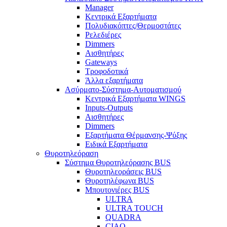
Manager
Κεντρικά Εξαρτήματα
Πολυδιακόπτες/Θερμοστάτες
Ρελεδιέρες
Dimmers
Αισθητήρες
Gateways
Τροφοδοτικά
Άλλα εξαρτήματα
Ασύρματο-Σύστημα-Αυτοματισμού
Κεντρικά Εξαρτήματα WINGS
Inputs-Outputs
Αισθητήρες
Dimmers
Εξαρτήματα Θέρμανσης-Ψύξης
Ειδικά Εξαρτήματα
Θυροτηλεόραση
Σύστημα Θυροτηλεόρασης BUS
Θυροτηλεοράσεις BUS
Θυροτηλέφωνα BUS
Μπουτονιέρες BUS
ULTRA
ULTRA TOUCH
QUADRA
CIAO