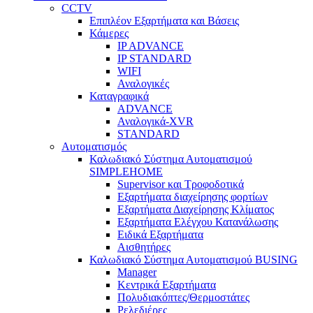
CCTV
Επιπλέον Εξαρτήματα και Βάσεις
Κάμερες
IP ADVANCE
IP STANDARD
WIFI
Αναλογικές
Καταγραφικά
ADVANCE
Αναλογικά-XVR
STANDARD
Αυτοματισμός
Καλωδιακό Σύστημα Αυτοματισμού
SIMPLEHOME
Supervisor και Τροφοδοτικά
Εξαρτήματα διαχείρησης φορτίων
Εξαρτήματα Διαχείρησης Κλίματος
Εξαρτήματα Ελέγχου Κατανάλωσης
Ειδικά Εξαρτήματα
Αισθητήρες
Καλωδιακό Σύστημα Αυτοματισμού BUSING
Manager
Κεντρικά Εξαρτήματα
Πολυδιακόπτες/Θερμοστάτες
Ρελεδιέρες