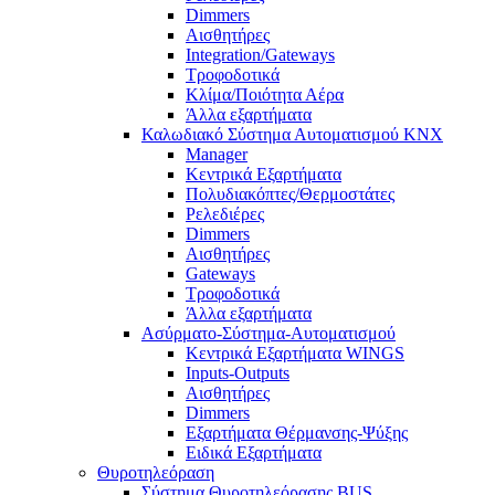
Dimmers
Αισθητήρες
Integration/Gateways
Τροφοδοτικά
Κλίμα/Ποιότητα Αέρα
Άλλα εξαρτήματα
Καλωδιακό Σύστημα Αυτοματισμού KNX
Manager
Κεντρικά Εξαρτήματα
Πολυδιακόπτες/Θερμοστάτες
Ρελεδιέρες
Dimmers
Αισθητήρες
Gateways
Τροφοδοτικά
Άλλα εξαρτήματα
Ασύρματο-Σύστημα-Αυτοματισμού
Κεντρικά Εξαρτήματα WINGS
Inputs-Outputs
Αισθητήρες
Dimmers
Εξαρτήματα Θέρμανσης-Ψύξης
Ειδικά Εξαρτήματα
Θυροτηλεόραση
Σύστημα Θυροτηλεόρασης BUS