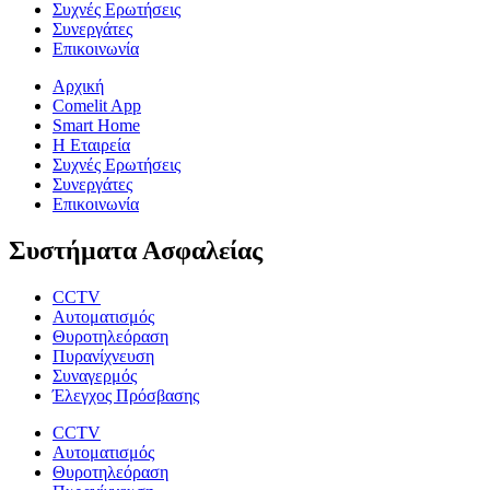
Συχνές Ερωτήσεις
Συνεργάτες
Επικοινωνία
Αρχική
Comelit App
Smart Home
Η Εταιρεία
Συχνές Ερωτήσεις
Συνεργάτες
Επικοινωνία
Συστήματα Ασφαλείας
CCTV
Αυτοματισμός
Θυροτηλεόραση
Πυρανίχνευση
Συναγερμός
Έλεγχος Πρόσβασης
CCTV
Αυτοματισμός
Θυροτηλεόραση