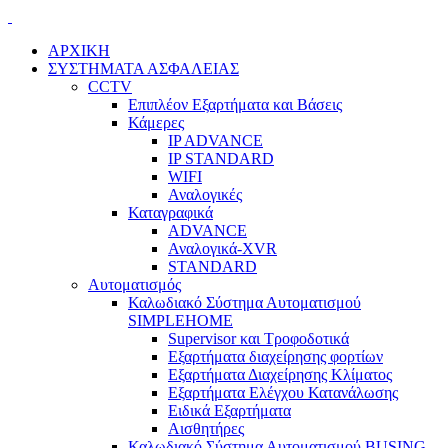
ΑΡΧΙΚΗ
ΣΥΣΤΗΜΑΤΑ ΑΣΦΑΛΕΙΑΣ
CCTV
Επιπλέον Εξαρτήματα και Βάσεις
Κάμερες
IP ADVANCE
IP STANDARD
WIFI
Αναλογικές
Καταγραφικά
ADVANCE
Αναλογικά-XVR
STANDARD
Αυτοματισμός
Καλωδιακό Σύστημα Αυτοματισμού
SIMPLEHOME
Supervisor και Τροφοδοτικά
Εξαρτήματα διαχείρησης φορτίων
Εξαρτήματα Διαχείρησης Κλίματος
Εξαρτήματα Ελέγχου Κατανάλωσης
Ειδικά Εξαρτήματα
Αισθητήρες
Καλωδιακό Σύστημα Αυτοματισμού BUSING