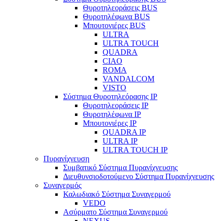
Θυροτηλεοράσεις BUS
Θυροτηλέφωνα BUS
Μπουτονιέρες BUS
ULTRA
ULTRA TOUCH
QUADRA
CIAO
ROMA
VANDALCOM
VISTO
Σύστημα Θυροτηλεόρασης IP
Θυροτηλεοράσεις IP
Θυροτηλέφωνα IP
Μπουτονιέρες IP
QUADRA IP
ULTRA IP
ULTRA TOUCH IP
Πυρανίχνευση
Συμβατικό Σύστημα Πυρανίχνευσης
Διευθυνσιοδοτούμενο Σύστημα Πυρανίχνευσης
Συναγερμός
Καλωδιακό Σύστημα Συναγερμού
VEDO
Ασύρματο Σύστημα Συναγερμού
NEXUS