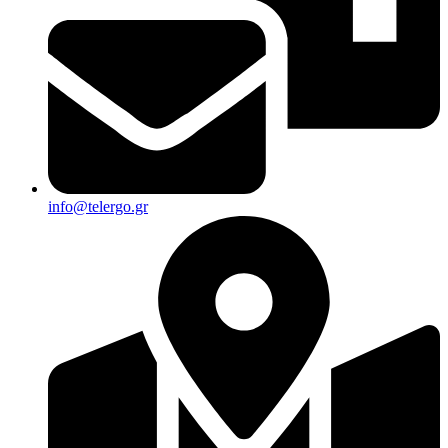
info@telergo.gr