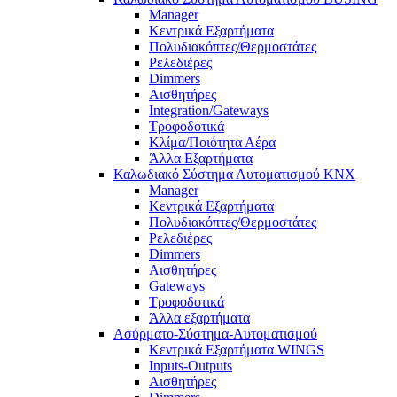
Manager
Κεντρικά Εξαρτήματα
Πολυδιακόπτες/Θερμοστάτες
Ρελεδιέρες
Dimmers
Αισθητήρες
Integration/Gateways
Τροφοδοτικά
Κλίμα/Ποιότητα Αέρα
Άλλα Εξαρτήματα
Καλωδιακό Σύστημα Αυτοματισμού KNX
Manager
Κεντρικά Εξαρτήματα
Πολυδιακόπτες/Θερμοστάτες
Ρελεδιέρες
Dimmers
Αισθητήρες
Gateways
Τροφοδοτικά
Άλλα εξαρτήματα
Ασύρματο-Σύστημα-Αυτοματισμού
Κεντρικά Εξαρτήματα WINGS
Inputs-Outputs
Αισθητήρες