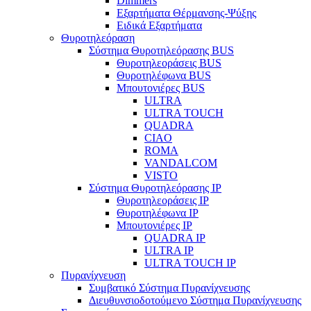
Dimmers
Εξαρτήματα Θέρμανσης-Ψύξης
Ειδικά Εξαρτήματα
Θυροτηλεόραση
Σύστημα Θυροτηλεόρασης BUS
Θυροτηλεοράσεις BUS
Θυροτηλέφωνα BUS
Μπουτονιέρες BUS
ULTRA
ULTRA TOUCH
QUADRA
CIAO
ROMA
VANDALCOM
VISTO
Σύστημα Θυροτηλεόρασης IP
Θυροτηλεοράσεις IP
Θυροτηλέφωνα IP
Μπουτονιέρες IP
QUADRA IP
ULTRA IP
ULTRA TOUCH IP
Πυρανίχνευση
Συμβατικό Σύστημα Πυρανίχνευσης
Διευθυνσιοδοτούμενο Σύστημα Πυρανίχνευσης