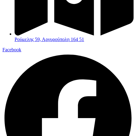
Ρούμελης 59, Αργυρούπολη 164 51
Facebook