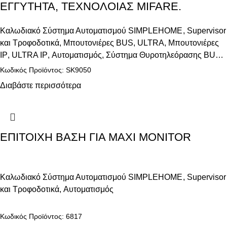
ΕΓΓΥΤΗΤΑ, ΤΕΧΝΟΛΟΙΑΣ MIFARE.
Καλωδιακό Σύστημα Αυτοματισμού SIMPLEHOME
,
Supervisor
και Τροφοδοτικά
,
Μπουτονιέρες BUS
,
ULTRA
,
Μπουτονιέρες
IP
,
ULTRA IP
,
Αυτοματισμός
,
Σύστημα Θυροτηλεόρασης BUS
,
Σύστημα Θυροτηλεόρασης IP
,
Θυροτηλεόραση
Κωδικός Προϊόντος: SK9050
Διαβάστε περισσότερα
ΕΠΙΤΟΙΧΗ ΒΑΣΗ ΓΙΑ MAXI MONITOR
Καλωδιακό Σύστημα Αυτοματισμού SIMPLEHOME
,
Supervisor
και Τροφοδοτικά
,
Αυτοματισμός
Κωδικός Προϊόντος: 6817