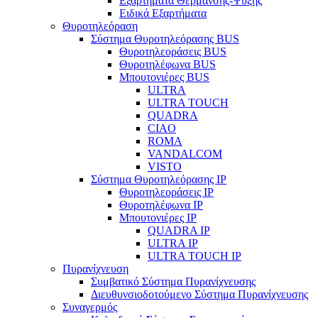
Εξαρτήματα Θέρμανσης-Ψύξης
Ειδικά Εξαρτήματα
Θυροτηλεόραση
Σύστημα Θυροτηλεόρασης BUS
Θυροτηλεοράσεις BUS
Θυροτηλέφωνα BUS
Μπουτονιέρες BUS
ULTRA
ULTRA TOUCH
QUADRA
CIAO
ROMA
VANDALCOM
VISTO
Σύστημα Θυροτηλεόρασης IP
Θυροτηλεοράσεις IP
Θυροτηλέφωνα IP
Μπουτονιέρες IP
QUADRA IP
ULTRA IP
ULTRA TOUCH IP
Πυρανίχνευση
Συμβατικό Σύστημα Πυρανίχνευσης
Διευθυνσιοδοτούμενο Σύστημα Πυρανίχνευσης
Συναγερμός