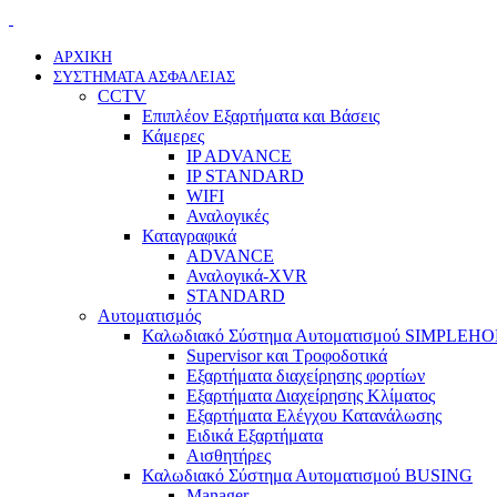
ΑΡΧΙΚΗ
ΣΥΣΤΗΜΑΤΑ ΑΣΦΑΛΕΙΑΣ
CCTV
Επιπλέον Εξαρτήματα και Βάσεις
Κάμερες
IP ADVANCE
IP STANDARD
WIFI
Αναλογικές
Καταγραφικά
ADVANCE
Αναλογικά-XVR
STANDARD
Αυτοματισμός
Καλωδιακό Σύστημα Αυτοματισμού SIMPLEH
Supervisor και Τροφοδοτικά
Εξαρτήματα διαχείρησης φορτίων
Εξαρτήματα Διαχείρησης Κλίματος
Εξαρτήματα Ελέγχου Κατανάλωσης
Ειδικά Εξαρτήματα
Αισθητήρες
Καλωδιακό Σύστημα Αυτοματισμού BUSING
Manager