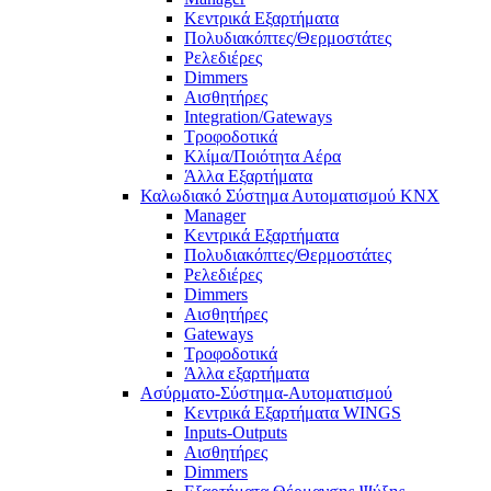
Κεντρικά Εξαρτήματα
Πολυδιακόπτες/Θερμοστάτες
Ρελεδιέρες
Dimmers
Αισθητήρες
Integration/Gateways
Τροφοδοτικά
Κλίμα/Ποιότητα Αέρα
Άλλα Εξαρτήματα
Καλωδιακό Σύστημα Αυτοματισμού KNX
Manager
Κεντρικά Εξαρτήματα
Πολυδιακόπτες/Θερμοστάτες
Ρελεδιέρες
Dimmers
Αισθητήρες
Gateways
Τροφοδοτικά
Άλλα εξαρτήματα
Ασύρματο-Σύστημα-Αυτοματισμού
Κεντρικά Εξαρτήματα WINGS
Inputs-Outputs
Αισθητήρες
Dimmers