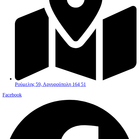
Ρούμελης 59, Αργυρούπολη 164 51
Facebook