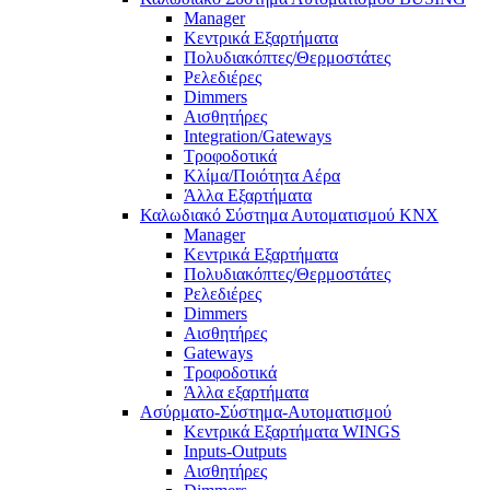
Manager
Κεντρικά Εξαρτήματα
Πολυδιακόπτες/Θερμοστάτες
Ρελεδιέρες
Dimmers
Αισθητήρες
Integration/Gateways
Τροφοδοτικά
Κλίμα/Ποιότητα Αέρα
Άλλα Εξαρτήματα
Καλωδιακό Σύστημα Αυτοματισμού KNX
Manager
Κεντρικά Εξαρτήματα
Πολυδιακόπτες/Θερμοστάτες
Ρελεδιέρες
Dimmers
Αισθητήρες
Gateways
Τροφοδοτικά
Άλλα εξαρτήματα
Ασύρματο-Σύστημα-Αυτοματισμού
Κεντρικά Εξαρτήματα WINGS
Inputs-Outputs
Αισθητήρες