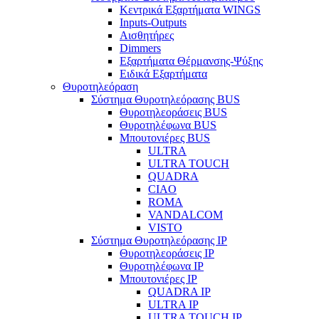
Κεντρικά Εξαρτήματα WINGS
Inputs-Outputs
Αισθητήρες
Dimmers
Εξαρτήματα Θέρμανσης-Ψύξης
Ειδικά Εξαρτήματα
Θυροτηλεόραση
Σύστημα Θυροτηλεόρασης BUS
Θυροτηλεοράσεις BUS
Θυροτηλέφωνα BUS
Μπουτονιέρες BUS
ULTRA
ULTRA TOUCH
QUADRA
CIAO
ROMA
VANDALCOM
VISTO
Σύστημα Θυροτηλεόρασης IP
Θυροτηλεοράσεις IP
Θυροτηλέφωνα IP
Μπουτονιέρες IP
QUADRA IP
ULTRA IP
ULTRA TOUCH IP