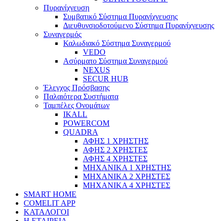
Πυρανίχνευση
Συμβατικό Σύστημα Πυρανίχνευσης
Διευθυνσιοδοτούμενο Σύστημα Πυρανίχνευσης
Συναγερμός
Καλωδιακό Σύστημα Συναγερμού
VEDO
Ασύρματο Σύστημα Συναγερμού
NEXUS
SECUR HUB
Έλεγχος Πρόσβασης
Παλαιότερα Συστήματα
Ταμπέλες Ονομάτων
IKALL
POWERCOM
QUADRA
ΑΦΗΣ 1 ΧΡΗΣΤΗΣ
ΑΦΗΣ 2 ΧΡΗΣΤΕΣ
ΑΦΗΣ 4 ΧΡΗΣΤΕΣ
ΜΗΧΑΝΙΚΑ 1 ΧΡΗΣΤΗΣ
ΜΗΧΑΝΙΚΑ 2 ΧΡΗΣΤΕΣ
ΜΗΧΑΝΙΚΑ 4 ΧΡΗΣΤΕΣ
SMART HOME
COMELIT APP
ΚΑΤΑΛΟΓΟΙ
Η ΕΤΑΙΡΕΙΑ