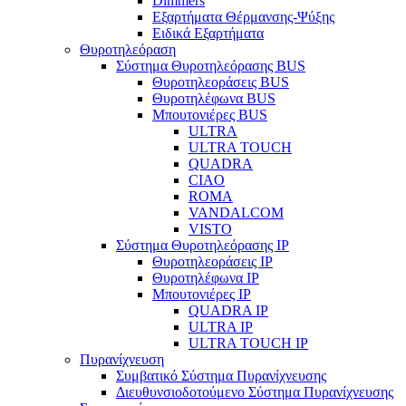
Dimmers
Εξαρτήματα Θέρμανσης-Ψύξης
Ειδικά Εξαρτήματα
Θυροτηλεόραση
Σύστημα Θυροτηλεόρασης BUS
Θυροτηλεοράσεις BUS
Θυροτηλέφωνα BUS
Μπουτονιέρες BUS
ULTRA
ULTRA TOUCH
QUADRA
CIAO
ROMA
VANDALCOM
VISTO
Σύστημα Θυροτηλεόρασης IP
Θυροτηλεοράσεις IP
Θυροτηλέφωνα IP
Μπουτονιέρες IP
QUADRA IP
ULTRA IP
ULTRA TOUCH IP
Πυρανίχνευση
Συμβατικό Σύστημα Πυρανίχνευσης
Διευθυνσιοδοτούμενο Σύστημα Πυρανίχνευσης