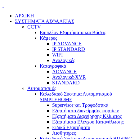
ΑΡΧΙΚΗ
ΣΥΣΤΗΜΑΤΑ ΑΣΦΑΛΕΙΑΣ
CCTV
Επιπλέον Εξαρτήματα και Βάσεις
Κάμερες
IP ADVANCE
IP STANDARD
WIFI
Αναλογικές
Καταγραφικά
ADVANCE
Αναλογικά-XVR
STANDARD
Αυτοματισμός
Καλωδιακό Σύστημα Αυτοματισμού
SIMPLEHOME
Supervisor και Τροφοδοτικά
Εξαρτήματα διαχείρησης φορτίων
Εξαρτήματα Διαχείρησης Κλίματος
Εξαρτήματα Ελέγχου Κατανάλωσης
Ειδικά Εξαρτήματα
Αισθητήρες
Καλωδιακό Σύστημα Αυτοματισμού BUSING