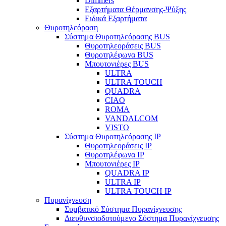
Dimmers
Εξαρτήματα Θέρμανσης-Ψύξης
Ειδικά Εξαρτήματα
Θυροτηλεόραση
Σύστημα Θυροτηλεόρασης BUS
Θυροτηλεοράσεις BUS
Θυροτηλέφωνα BUS
Μπουτονιέρες BUS
ULTRA
ULTRA TOUCH
QUADRA
CIAO
ROMA
VANDALCOM
VISTO
Σύστημα Θυροτηλεόρασης IP
Θυροτηλεοράσεις IP
Θυροτηλέφωνα IP
Μπουτονιέρες IP
QUADRA IP
ULTRA IP
ULTRA TOUCH IP
Πυρανίχνευση
Συμβατικό Σύστημα Πυρανίχνευσης
Διευθυνσιοδοτούμενο Σύστημα Πυρανίχνευσης