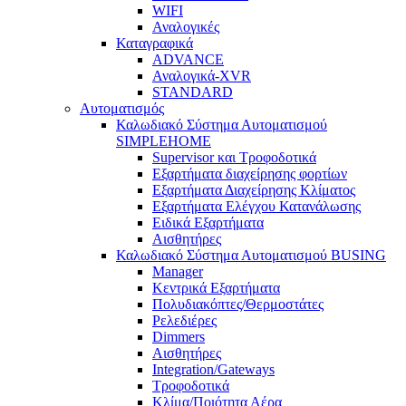
WIFI
Αναλογικές
Καταγραφικά
ADVANCE
Αναλογικά-XVR
STANDARD
Αυτοματισμός
Καλωδιακό Σύστημα Αυτοματισμού
SIMPLEHOME
Supervisor και Τροφοδοτικά
Εξαρτήματα διαχείρησης φορτίων
Εξαρτήματα Διαχείρησης Κλίματος
Εξαρτήματα Ελέγχου Κατανάλωσης
Ειδικά Εξαρτήματα
Αισθητήρες
Καλωδιακό Σύστημα Αυτοματισμού BUSING
Manager
Κεντρικά Εξαρτήματα
Πολυδιακόπτες/Θερμοστάτες
Ρελεδιέρες
Dimmers
Αισθητήρες
Integration/Gateways
Τροφοδοτικά
Κλίμα/Ποιότητα Αέρα