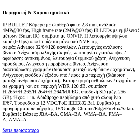
Περιγραφή & Χαρακτηριστικά
IP
BULLET
Κάμερα με σ
ταθερό φακό 2,8
mm
, ανάλυση
4MP@30
fps
,
High
frame
rate
(2
MP
@60
fps
)
IR
LEDs
με
εμβέλεια
μέτρων (
Smart
IR), συμβατή με ONVIF. Η λειτουργία υψηλού
καρέ (60
fps
) υποστηρίζεται μόνο από NVR της
σειράς
Advance
32/64/128 καναλιών. Λειτουργίες ανάλυσης
βίντεο: Ανίχνευση αλλαγής σκηνής, λειτουργία εγκατάλειψης /
αφαίρεσης αντικειμένου, λειτουργία θερμικού χάρτη, Ανίχνευση
προσώπου, Ανίχνευση παραβίασης βίντεο, Ανίχνευση
διασταύρωσης γραμμών (διάκριση μεταξύ ανθρώπων / οχημάτων),
Ανίχνευση εισόδου / εξόδου από / προς μια περιοχή (διάκριση
μεταξύ άνθρωποι / οχήματα),.
Καταμέτρηση ανθρώπων / οχημάτων
σε γραμμή
και σε περιοχή
WDR 120
dB
, συμπίεση
H.265+/H.265/H.264+/H.264/MJPEG, υποδοχή SD (
μέγ
. 256
GB). Ήχος: 1
in
. Αδιάβροχο περίβλημα από χυτό αλουμίνιο
IP67,
Τροφοδοσία
12 VDC/
PoE
IEEE802.3af. Συμβατό με
προγράμματα περιήγησης: IE/
Google
Chr
ome
/
Edge
/
Firefox
/
Safari
.
Συμβατές Βάσεις
:
JBA
–
BA
,
CMA
–
BA
,
WMA
–
BA
,
PMA
–
A
,
AMA
–
A
.
δειτε περισσοτερα