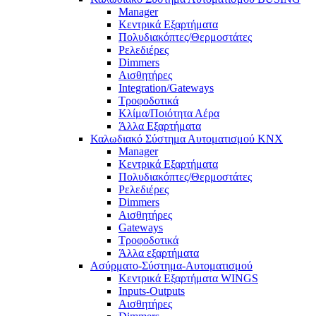
Manager
Κεντρικά Εξαρτήματα
Πολυδιακόπτες/Θερμοστάτες
Ρελεδιέρες
Dimmers
Αισθητήρες
Integration/Gateways
Τροφοδοτικά
Κλίμα/Ποιότητα Αέρα
Άλλα Εξαρτήματα
Καλωδιακό Σύστημα Αυτοματισμού KNX
Manager
Κεντρικά Εξαρτήματα
Πολυδιακόπτες/Θερμοστάτες
Ρελεδιέρες
Dimmers
Αισθητήρες
Gateways
Τροφοδοτικά
Άλλα εξαρτήματα
Ασύρματο-Σύστημα-Αυτοματισμού
Κεντρικά Εξαρτήματα WINGS
Inputs-Outputs
Αισθητήρες