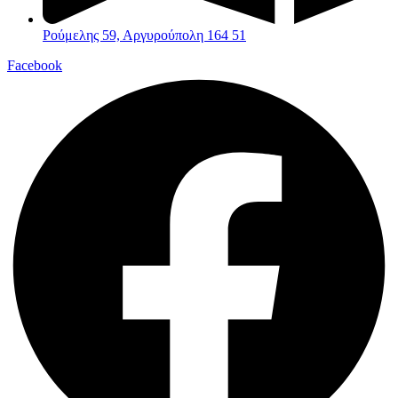
Ρούμελης 59, Αργυρούπολη 164 51
Facebook