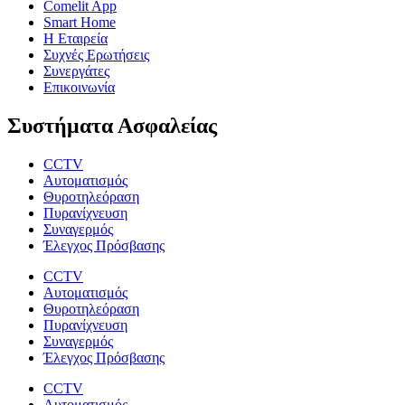
Comelit App
Smart Home
Η Εταιρεία
Συχνές Ερωτήσεις
Συνεργάτες
Επικοινωνία
Συστήματα Ασφαλείας
CCTV
Αυτοματισμός
Θυροτηλεόραση
Πυρανίχνευση
Συναγερμός
Έλεγχος Πρόσβασης
CCTV
Αυτοματισμός
Θυροτηλεόραση
Πυρανίχνευση
Συναγερμός
Έλεγχος Πρόσβασης
CCTV
Αυτοματισμός