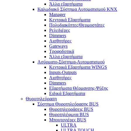
Άλλα εξαρτήματα
Καλωδιακό Σύστημα Αυτοματισμού KNX
Manager
Κεντρικά Εξαρτήματα
Πολυδιακόπτες/Θερμοστάτες
Ρελεδιέρες
Dimmers
Αισθητήρες
Gateways
Τροφοδοτικά
Άλλα εξαρτήματα
Ασύρματο-Σύστημα-Αυτοματισμού
Κεντρικά Εξαρτήματα WINGS
Inputs-Outputs
Αισθητήρες
Dimmers
Εξαρτήματα Θέρμανσης-Ψύξης
Ειδικά Εξαρτήματα
Θυροτηλεόραση
Σύστημα Θυροτηλεόρασης BUS
Θυροτηλεοράσεις BUS
Θυροτηλέφωνα BUS
Μπουτονιέρες BUS
ULTRA
ULTRA TOUCH