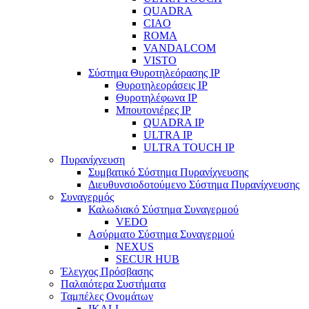
QUADRA
CIAO
ROMA
VANDALCOM
VISTO
Σύστημα Θυροτηλεόρασης IP
Θυροτηλεοράσεις IP
Θυροτηλέφωνα IP
Μπουτονιέρες IP
QUADRA IP
ULTRA IP
ULTRA TOUCH IP
Πυρανίχνευση
Συμβατικό Σύστημα Πυρανίχνευσης
Διευθυνσιοδοτούμενο Σύστημα Πυρανίχνευσης
Συναγερμός
Καλωδιακό Σύστημα Συναγερμού
VEDO
Ασύρματο Σύστημα Συναγερμού
NEXUS
SECUR HUB
Έλεγχος Πρόσβασης
Παλαιότερα Συστήματα
Ταμπέλες Ονομάτων
IKALL