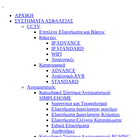
ΑΡΧΙΚΗ
ΣΥΣΤΗΜΑΤΑ ΑΣΦΑΛΕΙΑΣ
CCTV
Επιπλέον Εξαρτήματα και Βάσεις
Κάμερες
IP ADVANCE
IP STANDARD
WIFI
Αναλογικές
Καταγραφικά
ADVANCE
Αναλογικά-XVR
STANDARD
Αυτοματισμός
Καλωδιακό Σύστημα Αυτοματισμού
SIMPLEHOME
Supervisor και Τροφοδοτικά
Εξαρτήματα διαχείρησης φορτίων
Εξαρτήματα Διαχείρησης Κλίματος
Εξαρτήματα Ελέγχου Κατανάλωσης
Ειδικά Εξαρτήματα
Αισθητήρες
Καλωδιακό Σύστημα Αυτοματισμού BUSING