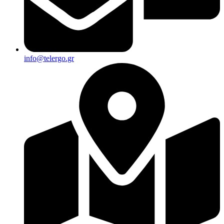
info@telergo.gr