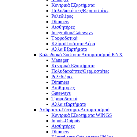
Κεντρικά Εξαρτήματα
Πολυδιακόπτες/Θερμοστάτες
Ρελεδιέρες
Dimmers
Αισθητήρες
Integration/Gateways
Τροφοδοτικά
Κλίμα/Ποιότητα Αέρα
Άλλα Εξαρτήματα
Καλωδιακό Σύστημα Αυτοματισμού KNX
Manager
Κεντρικά Εξαρτήματα
Πολυδιακόπτες/Θερμοστάτες
Ρελεδιέρες
Dimmers
Αισθητήρες
Gateways
Τροφοδοτικά
Άλλα εξαρτήματα
Ασύρματο-Σύστημα-Αυτοματισμού
Κεντρικά Εξαρτήματα WINGS
Inputs-Outputs
Αισθητήρες
Dimmers