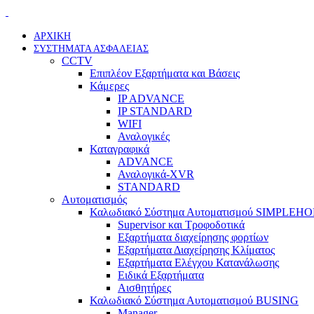
ΑΡΧΙΚΗ
ΣΥΣΤΗΜΑΤΑ ΑΣΦΑΛΕΙΑΣ
CCTV
Επιπλέον Εξαρτήματα και Βάσεις
Κάμερες
IP ADVANCE
IP STANDARD
WIFI
Αναλογικές
Καταγραφικά
ADVANCE
Αναλογικά-XVR
STANDARD
Αυτοματισμός
Καλωδιακό Σύστημα Αυτοματισμού SIMPLEH
Supervisor και Τροφοδοτικά
Εξαρτήματα διαχείρησης φορτίων
Εξαρτήματα Διαχείρησης Κλίματος
Εξαρτήματα Ελέγχου Κατανάλωσης
Ειδικά Εξαρτήματα
Αισθητήρες
Καλωδιακό Σύστημα Αυτοματισμού BUSING
Manager