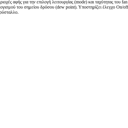
ριοχές αφής για την επιλογή λειτουργίας (mode) και ταχύτητας του f
ολογισμού του σημείου δρόσου (dew point). Υποστηρίζει έλεγχο On/o
κρύσταλλο.