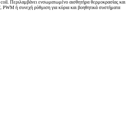
an coil. Περιλαμβάνει ενσωματωμένο αισθητήρα θερμοκρασίας και
ff, PWM ή συνεχή ρύθμιση για κύρια και βοηθητικά συστήματα