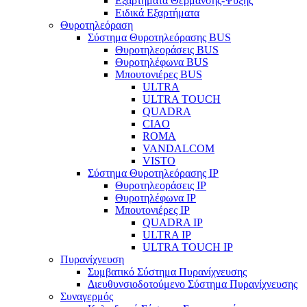
Εξαρτήματα Θέρμανσης-Ψύξης
Ειδικά Εξαρτήματα
Θυροτηλεόραση
Σύστημα Θυροτηλεόρασης BUS
Θυροτηλεοράσεις BUS
Θυροτηλέφωνα BUS
Μπουτονιέρες BUS
ULTRA
ULTRA TOUCH
QUADRA
CIAO
ROMA
VANDALCOM
VISTO
Σύστημα Θυροτηλεόρασης IP
Θυροτηλεοράσεις IP
Θυροτηλέφωνα IP
Μπουτονιέρες IP
QUADRA IP
ULTRA IP
ULTRA TOUCH IP
Πυρανίχνευση
Συμβατικό Σύστημα Πυρανίχνευσης
Διευθυνσιοδοτούμενο Σύστημα Πυρανίχνευσης
Συναγερμός