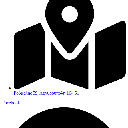
Ρούμελης 59, Αργυρούπολη 164 51
Facebook