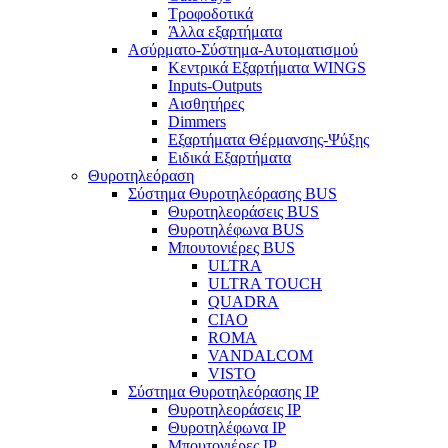
Τροφοδοτικά
Άλλα εξαρτήματα
Ασύρματο-Σύστημα-Αυτοματισμού
Κεντρικά Εξαρτήματα WINGS
Inputs-Outputs
Αισθητήρες
Dimmers
Εξαρτήματα Θέρμανσης-Ψύξης
Ειδικά Εξαρτήματα
Θυροτηλεόραση
Σύστημα Θυροτηλεόρασης BUS
Θυροτηλεοράσεις BUS
Θυροτηλέφωνα BUS
Μπουτονιέρες BUS
ULTRA
ULTRA TOUCH
QUADRA
CIAO
ROMA
VANDALCOM
VISTO
Σύστημα Θυροτηλεόρασης IP
Θυροτηλεοράσεις IP
Θυροτηλέφωνα IP
Μπουτονιέρες IP