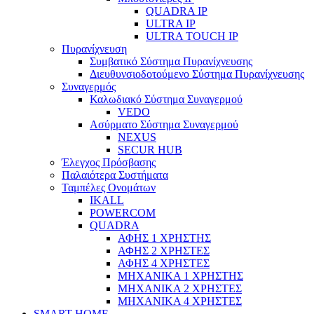
QUADRA IP
ULTRA IP
ULTRA TOUCH IP
Πυρανίχνευση
Συμβατικό Σύστημα Πυρανίχνευσης
Διευθυνσιοδοτούμενο Σύστημα Πυρανίχνευσης
Συναγερμός
Καλωδιακό Σύστημα Συναγερμού
VEDO
Ασύρματο Σύστημα Συναγερμού
NEXUS
SECUR HUB
Έλεγχος Πρόσβασης
Παλαιότερα Συστήματα
Ταμπέλες Ονομάτων
IKALL
POWERCOM
QUADRA
ΑΦΗΣ 1 ΧΡΗΣΤΗΣ
ΑΦΗΣ 2 ΧΡΗΣΤΕΣ
ΑΦΗΣ 4 ΧΡΗΣΤΕΣ
ΜΗΧΑΝΙΚΑ 1 ΧΡΗΣΤΗΣ
ΜΗΧΑΝΙΚΑ 2 ΧΡΗΣΤΕΣ
ΜΗΧΑΝΙΚΑ 4 ΧΡΗΣΤΕΣ
SMART HOME