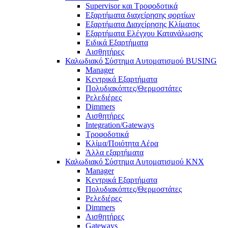
Supervisor και Τροφοδοτικά
Εξαρτήματα διαχείρησης φορτίων
Εξαρτήματα Διαχείρησης Κλίματος
Εξαρτήματα Ελέγχου Κατανάλωσης
Ειδικά Εξαρτήματα
Αισθητήρες
Καλωδιακό Σύστημα Αυτοματισμού BUSING
Manager
Κεντρικά Εξαρτήματα
Πολυδιακόπτες/Θερμοστάτες
Ρελεδιέρες
Dimmers
Αισθητήρες
Integration/Gateways
Τροφοδοτικά
Κλίμα/Ποιότητα Αέρα
Άλλα εξαρτήματα
Καλωδιακό Σύστημα Αυτοματισμού KNX
Manager
Κεντρικά Εξαρτήματα
Πολυδιακόπτες/Θερμοστάτες
Ρελεδιέρες
Dimmers
Αισθητήρες
Gateways