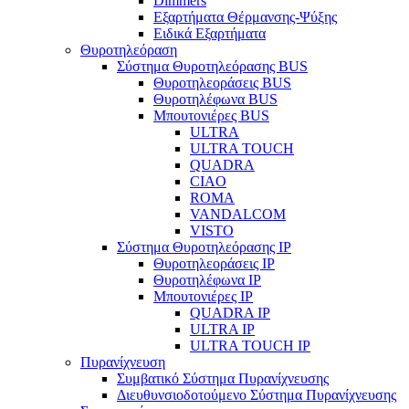
Dimmers
Εξαρτήματα Θέρμανσης-Ψύξης
Ειδικά Εξαρτήματα
Θυροτηλεόραση
Σύστημα Θυροτηλεόρασης BUS
Θυροτηλεοράσεις BUS
Θυροτηλέφωνα BUS
Μπουτονιέρες BUS
ULTRA
ULTRA TOUCH
QUADRA
CIAO
ROMA
VANDALCOM
VISTO
Σύστημα Θυροτηλεόρασης IP
Θυροτηλεοράσεις IP
Θυροτηλέφωνα IP
Μπουτονιέρες IP
QUADRA IP
ULTRA IP
ULTRA TOUCH IP
Πυρανίχνευση
Συμβατικό Σύστημα Πυρανίχνευσης
Διευθυνσιοδοτούμενο Σύστημα Πυρανίχνευσης