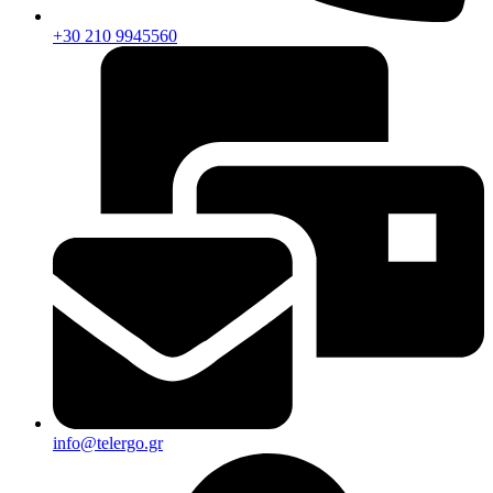
+30 210 9945560
info@telergo.gr