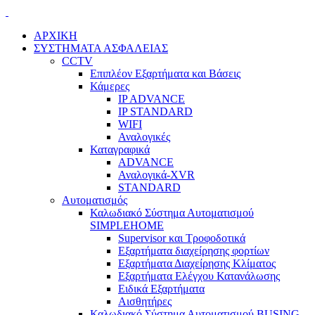
ΑΡΧΙΚΗ
ΣΥΣΤΗΜΑΤΑ ΑΣΦΑΛΕΙΑΣ
CCTV
Επιπλέον Εξαρτήματα και Βάσεις
Κάμερες
IP ADVANCE
IP STANDARD
WIFI
Αναλογικές
Καταγραφικά
ADVANCE
Αναλογικά-XVR
STANDARD
Αυτοματισμός
Καλωδιακό Σύστημα Αυτοματισμού
SIMPLEHOME
Supervisor και Τροφοδοτικά
Εξαρτήματα διαχείρησης φορτίων
Εξαρτήματα Διαχείρησης Κλίματος
Εξαρτήματα Ελέγχου Κατανάλωσης
Ειδικά Εξαρτήματα
Αισθητήρες
Καλωδιακό Σύστημα Αυτοματισμού BUSING