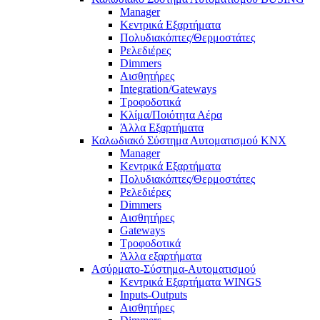
Manager
Κεντρικά Εξαρτήματα
Πολυδιακόπτες/Θερμοστάτες
Ρελεδιέρες
Dimmers
Αισθητήρες
Integration/Gateways
Τροφοδοτικά
Κλίμα/Ποιότητα Αέρα
Άλλα Εξαρτήματα
Καλωδιακό Σύστημα Αυτοματισμού KNX
Manager
Κεντρικά Εξαρτήματα
Πολυδιακόπτες/Θερμοστάτες
Ρελεδιέρες
Dimmers
Αισθητήρες
Gateways
Τροφοδοτικά
Άλλα εξαρτήματα
Ασύρματο-Σύστημα-Αυτοματισμού
Κεντρικά Εξαρτήματα WINGS
Inputs-Outputs
Αισθητήρες