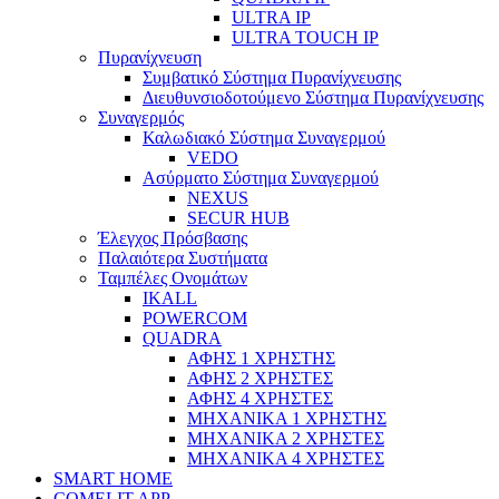
ULTRA IP
ULTRA TOUCH IP
Πυρανίχνευση
Συμβατικό Σύστημα Πυρανίχνευσης
Διευθυνσιοδοτούμενο Σύστημα Πυρανίχνευσης
Συναγερμός
Καλωδιακό Σύστημα Συναγερμού
VEDO
Ασύρματο Σύστημα Συναγερμού
NEXUS
SECUR HUB
Έλεγχος Πρόσβασης
Παλαιότερα Συστήματα
Ταμπέλες Ονομάτων
IKALL
POWERCOM
QUADRA
ΑΦΗΣ 1 ΧΡΗΣΤΗΣ
ΑΦΗΣ 2 ΧΡΗΣΤΕΣ
ΑΦΗΣ 4 ΧΡΗΣΤΕΣ
ΜΗΧΑΝΙΚΑ 1 ΧΡΗΣΤΗΣ
ΜΗΧΑΝΙΚΑ 2 ΧΡΗΣΤΕΣ
ΜΗΧΑΝΙΚΑ 4 ΧΡΗΣΤΕΣ
SMART HOME
COMELIT APP