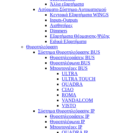
Άλλα εξαρτήματα
Ασύρματο-Σύστημα-Αυτοματισμού
Κεντρικά Εξαρτήματα WINGS
Inputs-Outputs
Αισθητήρες
Dimmers
Εξαρτήματα Θέρμανσης-Ψύξης
Ειδικά Εξαρτήματα
Θυροτηλεόραση
Σύστημα Θυροτηλεόρασης BUS
Θυροτηλεοράσεις BUS
Θυροτηλέφωνα BUS
Μπουτονιέρες BUS
ULTRA
ULTRA TOUCH
QUADRA
CIAO
ROMA
VANDALCOM
VISTO
Σύστημα Θυροτηλεόρασης IP
Θυροτηλεοράσεις IP
Θυροτηλέφωνα IP
Μπουτονιέρες IP
QUADRA IP