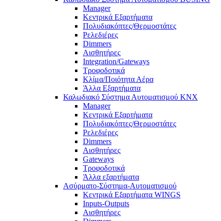
Manager
Κεντρικά Εξαρτήματα
Πολυδιακόπτες/Θερμοστάτες
Ρελεδιέρες
Dimmers
Αισθητήρες
Integration/Gateways
Τροφοδοτικά
Κλίμα/Ποιότητα Αέρα
Άλλα Εξαρτήματα
Καλωδιακό Σύστημα Αυτοματισμού KNX
Manager
Κεντρικά Εξαρτήματα
Πολυδιακόπτες/Θερμοστάτες
Ρελεδιέρες
Dimmers
Αισθητήρες
Gateways
Τροφοδοτικά
Άλλα εξαρτήματα
Ασύρματο-Σύστημα-Αυτοματισμού
Κεντρικά Εξαρτήματα WINGS
Inputs-Outputs
Αισθητήρες