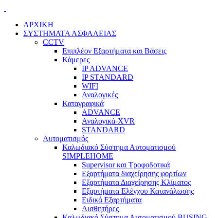
ΑΡΧΙΚΗ
ΣΥΣΤΗΜΑΤΑ ΑΣΦΑΛΕΙΑΣ
CCTV
Επιπλέον Εξαρτήματα και Βάσεις
Κάμερες
IP ADVANCE
IP STANDARD
WIFI
Αναλογικές
Καταγραφικά
ADVANCE
Αναλογικά-XVR
STANDARD
Αυτοματισμός
Καλωδιακό Σύστημα Αυτοματισμού
SIMPLEHOME
Supervisor και Τροφοδοτικά
Εξαρτήματα διαχείρησης φορτίων
Εξαρτήματα Διαχείρησης Κλίματος
Εξαρτήματα Ελέγχου Κατανάλωσης
Ειδικά Εξαρτήματα
Αισθητήρες
Καλωδιακό Σύστημα Αυτοματισμού BUSING