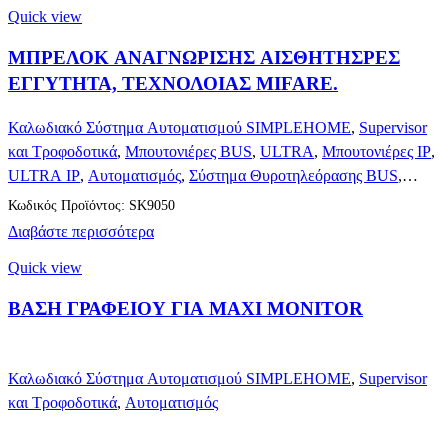
Quick view
ΜΠΡΕΛΟΚ ΑΝΑΓΝΩΡΙΣΗΣ ΑΙΣΘΗΤΗΣΡΕΣ
ΕΓΓΥΤΗΤΑ, ΤΕΧΝΟΛΟΙΑΣ MIFARE.
Καλωδιακό Σύστημα Αυτοματισμού SIMPLEHOME
,
Supervisor
και Τροφοδοτικά
,
Μπουτονιέρες BUS
,
ULTRA
,
Μπουτονιέρες IP
,
ULTRA IP
,
Αυτοματισμός
,
Σύστημα Θυροτηλεόρασης BUS
,
Σύστημα Θυροτηλεόρασης IP
,
Θυροτηλεόραση
Κωδικός Προϊόντος: SK9050
Διαβάστε περισσότερα
Quick view
ΒΑΣΗ ΓΡΑΦΕΙΟΥ ΓΙΑ MAXI MONITOR
Καλωδιακό Σύστημα Αυτοματισμού SIMPLEHOME
,
Supervisor
και Τροφοδοτικά
,
Αυτοματισμός