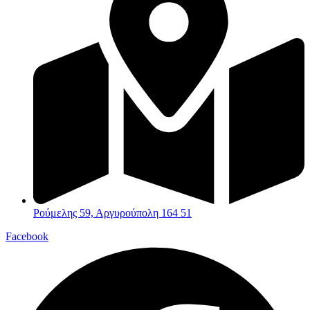
Ρούμελης 59, Αργυρούπολη 164 51
Facebook