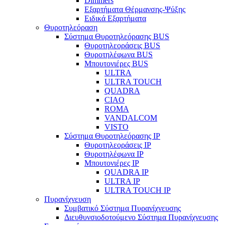
Dimmers
Εξαρτήματα Θέρμανσης-Ψύξης
Ειδικά Εξαρτήματα
Θυροτηλεόραση
Σύστημα Θυροτηλεόρασης BUS
Θυροτηλεοράσεις BUS
Θυροτηλέφωνα BUS
Μπουτονιέρες BUS
ULTRA
ULTRA TOUCH
QUADRA
CIAO
ROMA
VANDALCOM
VISTO
Σύστημα Θυροτηλεόρασης IP
Θυροτηλεοράσεις IP
Θυροτηλέφωνα IP
Μπουτονιέρες IP
QUADRA IP
ULTRA IP
ULTRA TOUCH IP
Πυρανίχνευση
Συμβατικό Σύστημα Πυρανίχνευσης
Διευθυνσιοδοτούμενο Σύστημα Πυρανίχνευσης