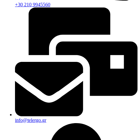
+30 210 9945560
info@telergo.gr