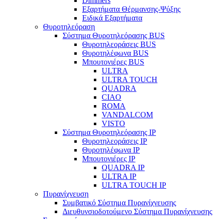
Dimmers
Εξαρτήματα Θέρμανσης-Ψύξης
Ειδικά Εξαρτήματα
Θυροτηλεόραση
Σύστημα Θυροτηλεόρασης BUS
Θυροτηλεοράσεις BUS
Θυροτηλέφωνα BUS
Μπουτονιέρες BUS
ULTRA
ULTRA TOUCH
QUADRA
CIAO
ROMA
VANDALCOM
VISTO
Σύστημα Θυροτηλεόρασης IP
Θυροτηλεοράσεις IP
Θυροτηλέφωνα IP
Μπουτονιέρες IP
QUADRA IP
ULTRA IP
ULTRA TOUCH IP
Πυρανίχνευση
Συμβατικό Σύστημα Πυρανίχνευσης
Διευθυνσιοδοτούμενο Σύστημα Πυρανίχνευσης