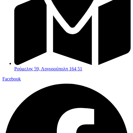
Ρούμελης 59, Αργυρούπολη 164 51
Facebook