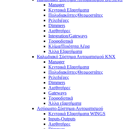
Manager
Κεντρικά Εξαρτήματα
Πολυδιακόπτες/Θερμοστάτες
Ρελεδιέρες
Dimmers
Αισθητήρες
Integration/Gateways
Τροφοδοτικά
Κλίμα/Ποιότητα Αέρα
Άλλα Εξαρτήματα
Καλωδιακό Σύστημα Αυτοματισμού KNX
Manager
Κεντρικά Εξαρτήματα
Πολυδιακόπτες/Θερμοστάτες
Ρελεδιέρες
Dimmers
Αισθητήρες
Gateways
Τροφοδοτικά
Άλλα εξαρτήματα
Ασύρματο-Σύστημα-Αυτοματισμού
Κεντρικά Εξαρτήματα WINGS
Inputs-Outputs
Αισθητήρες