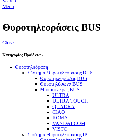
Search
Menu
Θυροτηλεοράσεις BUS
Close
Κατηγορίες Προϊόντων
Θυροτηλεόραση
Σύστημα Θυροτηλεόρασης BUS
Θυροτηλεοράσεις BUS
Θυροτηλέφωνα BUS
Μπουτονιέρες BUS
ULTRA
ULTRA TOUCH
QUADRA
CIAO
ROMA
VANDALCOM
VISTO
Σύστημα Θυροτηλεόρασης IP