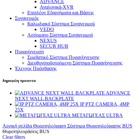
ADVANCE
Αναλογικά-XVR
Επιπλέον Εξαρτήματα και Βάσεις
Συναγερμός
Καλωδιακό Σύστημα Συναγερμού
VEDO
Ασύρματο Σύστημα Συναγερμού
NEXUS
SECUR HUB
Πυρανίχνευση
Συμβατικό Σύστημα Πυρανίχνευσης
Διευθυνσιοδοτούμενο Σύστημα Πυρανίχνευσης
Έλεγχος Πρόσβασης
δημοφιλη προιοντα
ADVANCE
NEXT WALL BACKPLATE
IP PTZ CAMERA, 4MP
25X
ΜΕΤΑΓΩΓΕΑΣ ULTRA
Αρχική σελίδα
Θυροτηλεόραση
Σύστημα Θυροτηλεόρασης BUS
Θυροτηλεοράσεις BUS
Clear filters