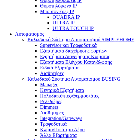
Θυροτηλεοράσεις IP
Θυροτηλέφωνα IP
Μπουτονιέρες IP
QUADRA IP
ULTRA IP
ULTRA TOUCH IP
Αυτοματισμός
Καλωδιακό Σύστημα Αυτοματισμού SIMPLEHOME
Supervisor και Τροφοδοτικά
Εξαρτήματα διαχείρησης φορτίων
Εξαρτήματα Διαχείρησης Κλίματος
Εξαρτήματα Ελέγχου Κατανάλωσης
Ειδικά Εξαρτήματα
Αισθητήρες
Καλωδιακό Σύστημα Αυτοματισμού BUSING
Manager
Κεντρικά Εξαρτήματα
Πολυδιακόπτες/Θερμοστάτες
Ρελεδιέρες
Dimmers
Αισθητήρες
Integration/Gateways
Τροφοδοτικά
Κλίμα/Ποιότητα Αέρα
Άλλα Εξαρτήματα