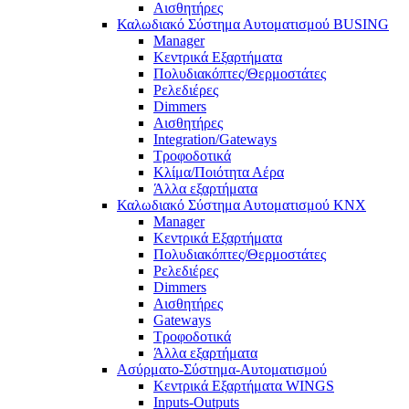
Αισθητήρες
Καλωδιακό Σύστημα Αυτοματισμού BUSING
Manager
Κεντρικά Εξαρτήματα
Πολυδιακόπτες/Θερμοστάτες
Ρελεδιέρες
Dimmers
Αισθητήρες
Integration/Gateways
Τροφοδοτικά
Κλίμα/Ποιότητα Αέρα
Άλλα εξαρτήματα
Καλωδιακό Σύστημα Αυτοματισμού KNX
Manager
Κεντρικά Εξαρτήματα
Πολυδιακόπτες/Θερμοστάτες
Ρελεδιέρες
Dimmers
Αισθητήρες
Gateways
Τροφοδοτικά
Άλλα εξαρτήματα
Ασύρματο-Σύστημα-Αυτοματισμού
Κεντρικά Εξαρτήματα WINGS
Inputs-Outputs