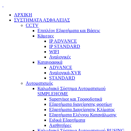
ΑΡΧΙΚΗ
ΣΥΣΤΗΜΑΤΑ ΑΣΦΑΛΕΙΑΣ
CCTV
Επιπλέον Εξαρτήματα και Βάσεις
Κάμερες
IP ADVANCE
IP STANDARD
WIFI
Αναλογικές
Καταγραφικά
ADVANCE
Αναλογικά-XVR
STANDARD
Αυτοματισμός
Καλωδιακό Σύστημα Αυτοματισμού
SIMPLEHOME
Supervisor και Τροφοδοτικά
Εξαρτήματα διαχείρησης φορτίων
Εξαρτήματα Διαχείρησης Κλίματος
Εξαρτήματα Ελέγχου Κατανάλωσης
Ειδικά Εξαρτήματα
Αισθητήρες
Καλωδιακό Σύστημα Αυτοματισμού BUSING