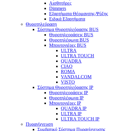
Αισθητήρες
Dimmers
Εξαρτήματα Θέρμανσης-Ψύξης
Ειδικά Εξαρτήματα
Θυροτηλεόραση
Σύστημα Θυροτηλεόρασης BUS
Θυροτηλεοράσεις BUS
Θυροτηλέφωνα BUS
Μπουτονιέρες BUS
ULTRA
ULTRA TOUCH
QUADRA
CIAO
ROMA
VANDALCOM
VISTO
Σύστημα Θυροτηλεόρασης IP
Θυροτηλεοράσεις IP
Θυροτηλέφωνα IP
Μπουτονιέρες IP
QUADRA IP
ULTRA IP
ULTRA TOUCH IP
Πυρανίχνευση
Συμβατικό Σύστημα Πυρανίχνευσης