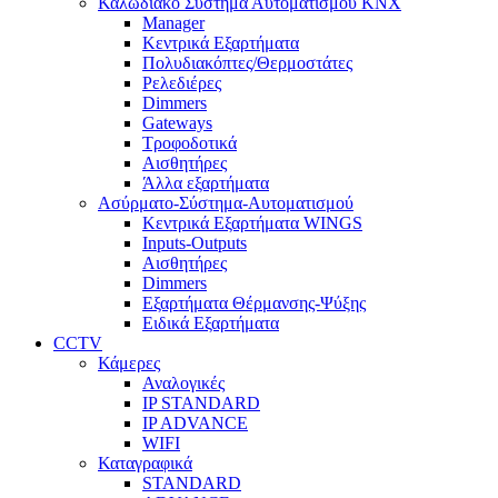
Καλωδιακό Σύστημα Αυτοματισμού KNX
Manager
Κεντρικά Εξαρτήματα
Πολυδιακόπτες/Θερμοστάτες
Ρελεδιέρες
Dimmers
Gateways
Τροφοδοτικά
Αισθητήρες
Άλλα εξαρτήματα
Ασύρματο-Σύστημα-Αυτοματισμού
Κεντρικά Εξαρτήματα WINGS
Inputs-Outputs
Αισθητήρες
Dimmers
Εξαρτήματα Θέρμανσης-Ψύξης
Ειδικά Εξαρτήματα
CCTV
Κάμερες
Αναλογικές
IP STANDARD
IP ADVANCE
WIFI
Καταγραφικά
STANDARD