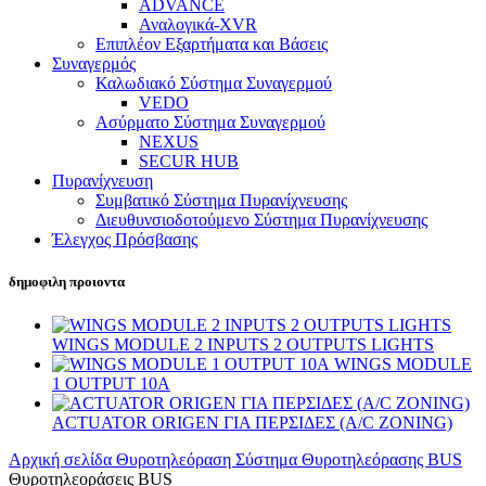
ADVANCE
Αναλογικά-XVR
Επιπλέον Εξαρτήματα και Βάσεις
Συναγερμός
Καλωδιακό Σύστημα Συναγερμού
VEDO
Ασύρματο Σύστημα Συναγερμού
NEXUS
SECUR HUB
Πυρανίχνευση
Συμβατικό Σύστημα Πυρανίχνευσης
Διευθυνσιοδοτούμενο Σύστημα Πυρανίχνευσης
Έλεγχος Πρόσβασης
δημοφιλη προιοντα
WINGS MODULE 2 INPUTS 2 OUTPUTS LIGHTS
WINGS MODULE
1 OUTPUT 10A
ACTUATOR ORIGEN ΓΙΑ ΠΕΡΣΙΔΕΣ (A/C ZONING)
Αρχική σελίδα
Θυροτηλεόραση
Σύστημα Θυροτηλεόρασης BUS
Θυροτηλεοράσεις BUS