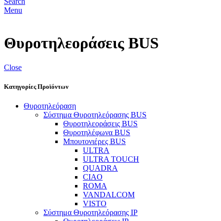
Search
Menu
Θυροτηλεοράσεις BUS
Close
Κατηγορίες Προϊόντων
Θυροτηλεόραση
Σύστημα Θυροτηλεόρασης BUS
Θυροτηλεοράσεις BUS
Θυροτηλέφωνα BUS
Μπουτονιέρες BUS
ULTRA
ULTRA TOUCH
QUADRA
CIAO
ROMA
VANDALCOM
VISTO
Σύστημα Θυροτηλεόρασης IP