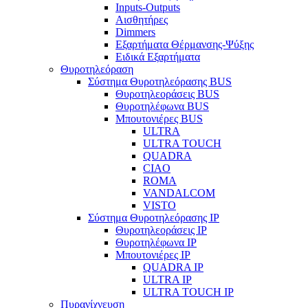
Inputs-Outputs
Αισθητήρες
Dimmers
Εξαρτήματα Θέρμανσης-Ψύξης
Ειδικά Εξαρτήματα
Θυροτηλεόραση
Σύστημα Θυροτηλεόρασης BUS
Θυροτηλεοράσεις BUS
Θυροτηλέφωνα BUS
Μπουτονιέρες BUS
ULTRA
ULTRA TOUCH
QUADRA
CIAO
ROMA
VANDALCOM
VISTO
Σύστημα Θυροτηλεόρασης IP
Θυροτηλεοράσεις IP
Θυροτηλέφωνα IP
Μπουτονιέρες IP
QUADRA IP
ULTRA IP
ULTRA TOUCH IP
Πυρανίχνευση