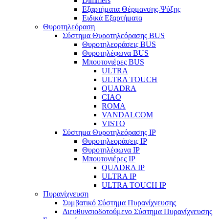
Dimmers
Εξαρτήματα Θέρμανσης-Ψύξης
Ειδικά Εξαρτήματα
Θυροτηλεόραση
Σύστημα Θυροτηλεόρασης BUS
Θυροτηλεοράσεις BUS
Θυροτηλέφωνα BUS
Μπουτονιέρες BUS
ULTRA
ULTRA TOUCH
QUADRA
CIAO
ROMA
VANDALCOM
VISTO
Σύστημα Θυροτηλεόρασης IP
Θυροτηλεοράσεις IP
Θυροτηλέφωνα IP
Μπουτονιέρες IP
QUADRA IP
ULTRA IP
ULTRA TOUCH IP
Πυρανίχνευση
Συμβατικό Σύστημα Πυρανίχνευσης
Διευθυνσιοδοτούμενο Σύστημα Πυρανίχνευσης