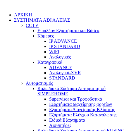
ΑΡΧΙΚΗ
ΣΥΣΤΗΜΑΤΑ ΑΣΦΑΛΕΙΑΣ
CCTV
Επιπλέον Εξαρτήματα και Βάσεις
Κάμερες
IP ADVANCE
IP STANDARD
WIFI
Αναλογικές
Καταγραφικά
ADVANCE
Αναλογικά-XVR
STANDARD
Αυτοματισμός
Καλωδιακό Σύστημα Αυτοματισμού
SIMPLEHOME
Supervisor και Τροφοδοτικά
Εξαρτήματα διαχείρησης φορτίων
Εξαρτήματα Διαχείρησης Κλίματος
Εξαρτήματα Ελέγχου Κατανάλωσης
Ειδικά Εξαρτήματα
Αισθητήρες
Καλωδιακό Σύστημα Αυτοματισμού BUSING