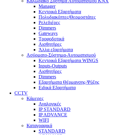
Καλωδιακό Σύστημα Αυτοματισμού KNX
Manager
Κεντρικά Εξαρτήματα
Πολυδιακόπτες/Θερμοστάτες
Ρελεδιέρες
Dimmers
Gateways
Τροφοδοτικά
Αισθητήρες
Άλλα εξαρτήματα
Ασύρματο-Σύστημα-Αυτοματισμού
Κεντρικά Εξαρτήματα WINGS
Inputs-Outputs
Αισθητήρες
Dimmers
Εξαρτήματα Θέρμανσης-Ψύξης
Ειδικά Εξαρτήματα
CCTV
Κάμερες
Αναλογικές
IP STANDARD
IP ADVANCE
WIFI
Καταγραφικά
STANDARD