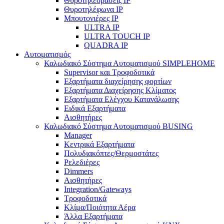
Θυροτηλεοράσεις IP
Θυροτηλέφωνα IP
Μπουτονιέρες IP
ULTRA IP
ULTRA TOUCH IP
QUADRA IP
Αυτοματισμός
Καλωδιακό Σύστημα Αυτοματισμού SIMPLEHOME
Supervisor και Τροφοδοτικά
Εξαρτήματα διαχείρησης φορτίων
Εξαρτήματα Διαχείρησης Κλίματος
Εξαρτήματα Ελέγχου Κατανάλωσης
Ειδικά Εξαρτήματα
Αισθητήρες
Καλωδιακό Σύστημα Αυτοματισμού BUSING
Manager
Κεντρικά Εξαρτήματα
Πολυδιακόπτες/Θερμοστάτες
Ρελεδιέρες
Dimmers
Αισθητήρες
Integration/Gateways
Τροφοδοτικά
Κλίμα/Ποιότητα Αέρα
Άλλα Εξαρτήματα