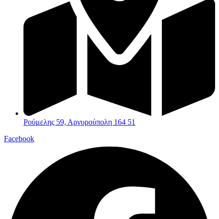
Ρούμελης 59, Αργυρούπολη 164 51
Facebook