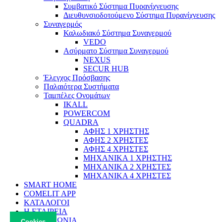
Συμβατικό Σύστημα Πυρανίχνευσης
Διευθυνσιοδοτούμενο Σύστημα Πυρανίχνευσης
Συναγερμός
Καλωδιακό Σύστημα Συναγερμού
VEDO
Ασύρματο Σύστημα Συναγερμού
NEXUS
SECUR HUB
Έλεγχος Πρόσβασης
Παλαιότερα Συστήματα
Ταμπέλες Ονομάτων
IKALL
POWERCOM
QUADRA
ΑΦΗΣ 1 ΧΡΗΣΤΗΣ
ΑΦΗΣ 2 ΧΡΗΣΤΕΣ
ΑΦΗΣ 4 ΧΡΗΣΤΕΣ
ΜΗΧΑΝΙΚΑ 1 ΧΡΗΣΤΗΣ
ΜΗΧΑΝΙΚΑ 2 ΧΡΗΣΤΕΣ
ΜΗΧΑΝΙΚΑ 4 ΧΡΗΣΤΕΣ
SMART HOME
COMELIT APP
ΚΑΤΑΛΟΓΟΙ
Η ΕΤΑΙΡΕΙΑ
ΕΠΙΚΟΙΝΩΝΙΑ
Cookies