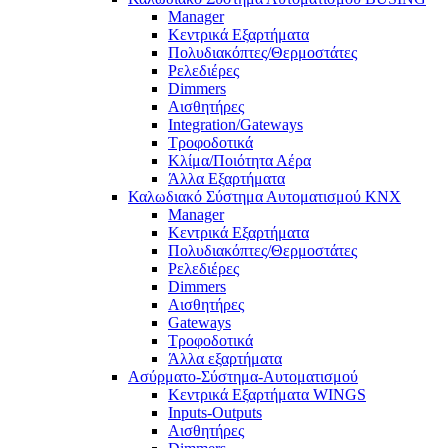
Manager
Κεντρικά Εξαρτήματα
Πολυδιακόπτες/Θερμοστάτες
Ρελεδιέρες
Dimmers
Αισθητήρες
Integration/Gateways
Τροφοδοτικά
Κλίμα/Ποιότητα Αέρα
Άλλα Εξαρτήματα
Καλωδιακό Σύστημα Αυτοματισμού KNX
Manager
Κεντρικά Εξαρτήματα
Πολυδιακόπτες/Θερμοστάτες
Ρελεδιέρες
Dimmers
Αισθητήρες
Gateways
Τροφοδοτικά
Άλλα εξαρτήματα
Ασύρματο-Σύστημα-Αυτοματισμού
Κεντρικά Εξαρτήματα WINGS
Inputs-Outputs
Αισθητήρες