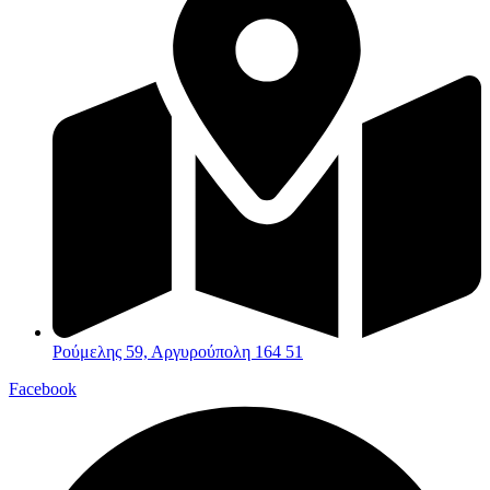
Ρούμελης 59, Αργυρούπολη 164 51
Facebook