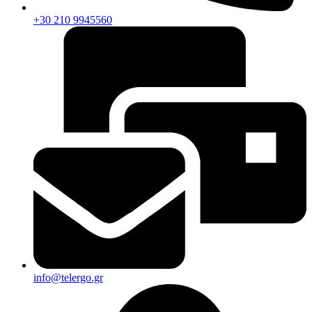
+30 210 9945560
info@telergo.gr