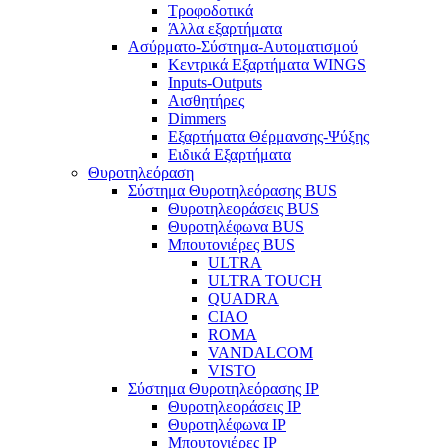
Τροφοδοτικά
Άλλα εξαρτήματα
Ασύρματο-Σύστημα-Αυτοματισμού
Κεντρικά Εξαρτήματα WINGS
Inputs-Outputs
Αισθητήρες
Dimmers
Εξαρτήματα Θέρμανσης-Ψύξης
Ειδικά Εξαρτήματα
Θυροτηλεόραση
Σύστημα Θυροτηλεόρασης BUS
Θυροτηλεοράσεις BUS
Θυροτηλέφωνα BUS
Μπουτονιέρες BUS
ULTRA
ULTRA TOUCH
QUADRA
CIAO
ROMA
VANDALCOM
VISTO
Σύστημα Θυροτηλεόρασης IP
Θυροτηλεοράσεις IP
Θυροτηλέφωνα IP
Μπουτονιέρες IP