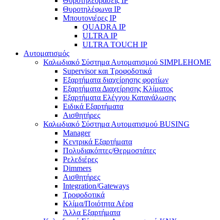
Θυροτηλεοράσεις IP
Θυροτηλέφωνα IP
Μπουτονιέρες IP
QUADRA IP
ULTRA IP
ULTRA TOUCH IP
Αυτοματισμός
Καλωδιακό Σύστημα Αυτοματισμού SIMPLEHOME
Supervisor και Τροφοδοτικά
Εξαρτήματα διαχείρησης φορτίων
Εξαρτήματα Διαχείρησης Κλίματος
Εξαρτήματα Ελέγχου Κατανάλωσης
Ειδικά Εξαρτήματα
Αισθητήρες
Καλωδιακό Σύστημα Αυτοματισμού BUSING
Manager
Κεντρικά Εξαρτήματα
Πολυδιακόπτες/Θερμοστάτες
Ρελεδιέρες
Dimmers
Αισθητήρες
Integration/Gateways
Τροφοδοτικά
Κλίμα/Ποιότητα Αέρα
Άλλα Εξαρτήματα