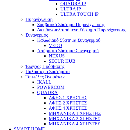
QUADRA IP
ULTRA IP
ULTRA TOUCH IP
Πυρανίχνευση
Συμβατικό Σύστημα Πυρανίχνευσης
Διευθυνσιοδοτούμενο Σύστημα Πυρανίχνευσης
Συναγερμός
Καλωδιακό Σύστημα Συναγερμού
VEDO
Ασύρματο Σύστημα Συναγερμού
NEXUS
SECUR HUB
Έλεγχος Πρόσβασης
Παλαιότερα Συστήματα
Ταμπέλες Ονομάτων
IKALL
POWERCOM
QUADRA
ΑΦΗΣ 1 ΧΡΗΣΤΗΣ
ΑΦΗΣ 2 ΧΡΗΣΤΕΣ
ΑΦΗΣ 4 ΧΡΗΣΤΕΣ
ΜΗΧΑΝΙΚΑ 1 ΧΡΗΣΤΗΣ
ΜΗΧΑΝΙΚΑ 2 ΧΡΗΣΤΕΣ
ΜΗΧΑΝΙΚΑ 4 ΧΡΗΣΤΕΣ
SMART HOME