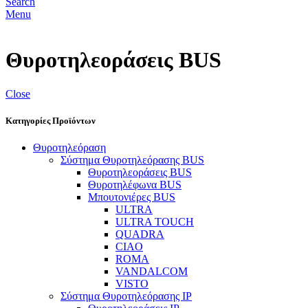
Search
Menu
Θυροτηλεοράσεις BUS
Close
Κατηγορίες Προϊόντων
Θυροτηλεόραση
Σύστημα Θυροτηλεόρασης BUS
Θυροτηλεοράσεις BUS
Θυροτηλέφωνα BUS
Μπουτονιέρες BUS
ULTRA
ULTRA TOUCH
QUADRA
CIAO
ROMA
VANDALCOM
VISTO
Σύστημα Θυροτηλεόρασης IP