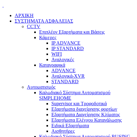
ΑΡΧΙΚΗ
ΣΥΣΤΗΜΑΤΑ ΑΣΦΑΛΕΙΑΣ
CCTV
Επιπλέον Εξαρτήματα και Βάσεις
Κάμερες
IP ADVANCE
IP STANDARD
WIFI
Αναλογικές
Καταγραφικά
ADVANCE
Αναλογικά-XVR
STANDARD
Αυτοματισμός
Καλωδιακό Σύστημα Αυτοματισμού
SIMPLEHOME
Supervisor και Τροφοδοτικά
Εξαρτήματα διαχείρησης φορτίων
Εξαρτήματα Διαχείρησης Κλίματος
Εξαρτήματα Ελέγχου Κατανάλωσης
Ειδικά Εξαρτήματα
Αισθητήρες
Καλωδιακό Σύστημα Αυτοματισμού BUSING