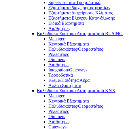
Supervisor και Τροφοδοτικά
Εξαρτήματα διαχείρησης φορτίων
Εξαρτήματα Διαχείρησης Κλίματος
Εξαρτήματα Ελέγχου Κατανάλωσης
Ειδικά Εξαρτήματα
Αισθητήρες
Καλωδιακό Σύστημα Αυτοματισμού BUSING
Manager
Κεντρικά Εξαρτήματα
Πολυδιακόπτες/Θερμοστάτες
Ρελεδιέρες
Dimmers
Αισθητήρες
Integration/Gateways
Τροφοδοτικά
Κλίμα/Ποιότητα Αέρα
Άλλα εξαρτήματα
Καλωδιακό Σύστημα Αυτοματισμού KNX
Manager
Κεντρικά Εξαρτήματα
Πολυδιακόπτες/Θερμοστάτες
Ρελεδιέρες
Dimmers
Αισθητήρες
Gateways