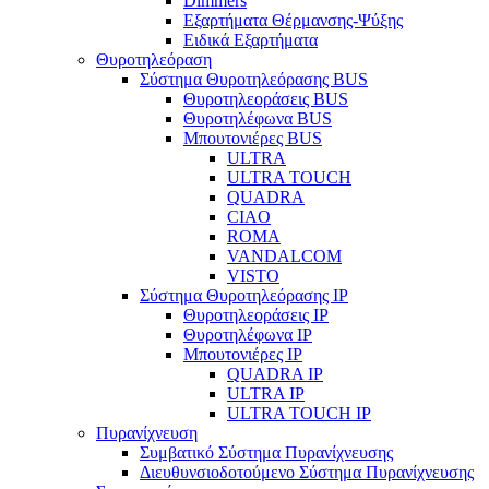
Dimmers
Εξαρτήματα Θέρμανσης-Ψύξης
Ειδικά Εξαρτήματα
Θυροτηλεόραση
Σύστημα Θυροτηλεόρασης BUS
Θυροτηλεοράσεις BUS
Θυροτηλέφωνα BUS
Μπουτονιέρες BUS
ULTRA
ULTRA TOUCH
QUADRA
CIAO
ROMA
VANDALCOM
VISTO
Σύστημα Θυροτηλεόρασης IP
Θυροτηλεοράσεις IP
Θυροτηλέφωνα IP
Μπουτονιέρες IP
QUADRA IP
ULTRA IP
ULTRA TOUCH IP
Πυρανίχνευση
Συμβατικό Σύστημα Πυρανίχνευσης
Διευθυνσιοδοτούμενο Σύστημα Πυρανίχνευσης