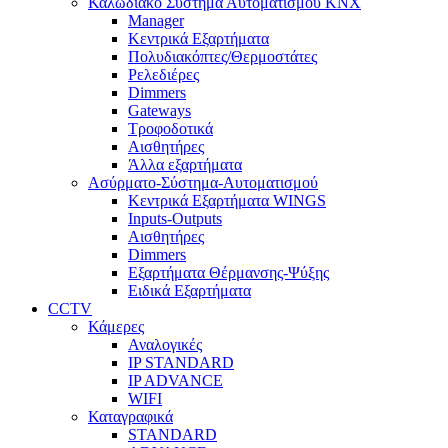
Καλωδιακό Σύστημα Αυτοματισμού KNX
Manager
Κεντρικά Εξαρτήματα
Πολυδιακόπτες/Θερμοστάτες
Ρελεδιέρες
Dimmers
Gateways
Τροφοδοτικά
Αισθητήρες
Άλλα εξαρτήματα
Ασύρματο-Σύστημα-Αυτοματισμού
Κεντρικά Εξαρτήματα WINGS
Inputs-Outputs
Αισθητήρες
Dimmers
Εξαρτήματα Θέρμανσης-Ψύξης
Ειδικά Εξαρτήματα
CCTV
Κάμερες
Αναλογικές
IP STANDARD
IP ADVANCE
WIFI
Καταγραφικά
STANDARD