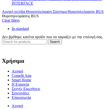
INTERFACE
Αρχική σελίδα
Θυροτηλεόραση
Σύστημα Θυροτηλεόρασης BUS
Θυροτηλεοράσεις BUS
Clear filters
Ip-standard
Δεν βρέθηκε κανένα προϊόν που να ταιριάζει με την επιλογή σας.
Search
Χρήσιμα
Αρχική
Comelit App
Smart Home
Η Εταιρεία
Συχνές Ερωτήσεις
Συνεργάτες
Επικοινωνία
Αρχική