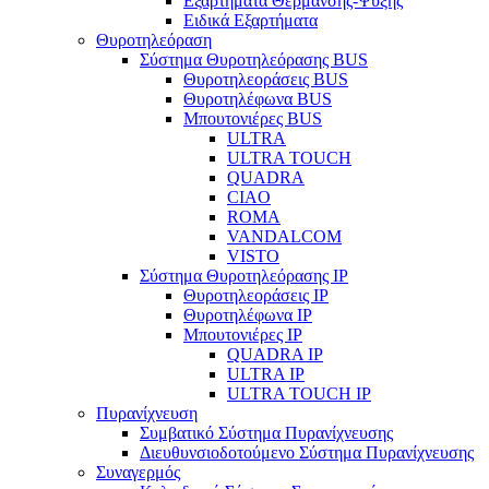
Εξαρτήματα Θέρμανσης-Ψύξης
Ειδικά Εξαρτήματα
Θυροτηλεόραση
Σύστημα Θυροτηλεόρασης BUS
Θυροτηλεοράσεις BUS
Θυροτηλέφωνα BUS
Μπουτονιέρες BUS
ULTRA
ULTRA TOUCH
QUADRA
CIAO
ROMA
VANDALCOM
VISTO
Σύστημα Θυροτηλεόρασης IP
Θυροτηλεοράσεις IP
Θυροτηλέφωνα IP
Μπουτονιέρες IP
QUADRA IP
ULTRA IP
ULTRA TOUCH IP
Πυρανίχνευση
Συμβατικό Σύστημα Πυρανίχνευσης
Διευθυνσιοδοτούμενο Σύστημα Πυρανίχνευσης
Συναγερμός