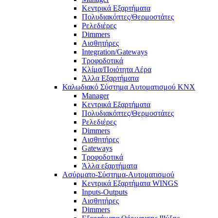
Κεντρικά Εξαρτήματα
Πολυδιακόπτες/Θερμοστάτες
Ρελεδιέρες
Dimmers
Αισθητήρες
Integration/Gateways
Τροφοδοτικά
Κλίμα/Ποιότητα Αέρα
Άλλα Εξαρτήματα
Καλωδιακό Σύστημα Αυτοματισμού KNX
Manager
Κεντρικά Εξαρτήματα
Πολυδιακόπτες/Θερμοστάτες
Ρελεδιέρες
Dimmers
Αισθητήρες
Gateways
Τροφοδοτικά
Άλλα εξαρτήματα
Ασύρματο-Σύστημα-Αυτοματισμού
Κεντρικά Εξαρτήματα WINGS
Inputs-Outputs
Αισθητήρες
Dimmers