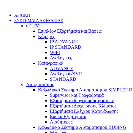
ΑΡΧΙΚΗ
ΣΥΣΤΗΜΑΤΑ ΑΣΦΑΛΕΙΑΣ
CCTV
Επιπλέον Εξαρτήματα και Βάσεις
Κάμερες
IP ADVANCE
IP STANDARD
WIFI
Αναλογικές
Καταγραφικά
ADVANCE
Αναλογικά-XVR
STANDARD
Αυτοματισμός
Καλωδιακό Σύστημα Αυτοματισμού SIMPLEH
Supervisor και Τροφοδοτικά
Εξαρτήματα διαχείρησης φορτίων
Εξαρτήματα Διαχείρησης Κλίματος
Εξαρτήματα Ελέγχου Κατανάλωσης
Ειδικά Εξαρτήματα
Αισθητήρες
Καλωδιακό Σύστημα Αυτοματισμού BUSING
Manager