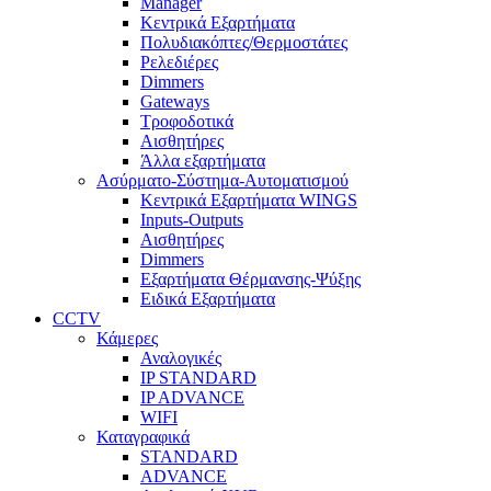
Manager
Κεντρικά Εξαρτήματα
Πολυδιακόπτες/Θερμοστάτες
Ρελεδιέρες
Dimmers
Gateways
Τροφοδοτικά
Αισθητήρες
Άλλα εξαρτήματα
Ασύρματο-Σύστημα-Αυτοματισμού
Κεντρικά Εξαρτήματα WINGS
Inputs-Outputs
Αισθητήρες
Dimmers
Εξαρτήματα Θέρμανσης-Ψύξης
Ειδικά Εξαρτήματα
CCTV
Κάμερες
Αναλογικές
IP STANDARD
IP ADVANCE
WIFI
Καταγραφικά
STANDARD
ADVANCE