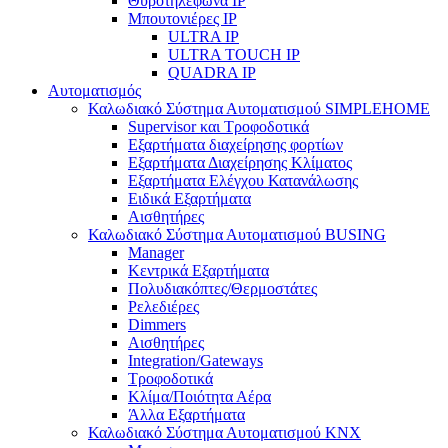
Θυροτηλέφωνα IP
Μπουτονιέρες IP
ULTRA IP
ULTRA TOUCH IP
QUADRA IP
Αυτοματισμός
Καλωδιακό Σύστημα Αυτοματισμού SIMPLEHOME
Supervisor και Τροφοδοτικά
Εξαρτήματα διαχείρησης φορτίων
Εξαρτήματα Διαχείρησης Κλίματος
Εξαρτήματα Ελέγχου Κατανάλωσης
Ειδικά Εξαρτήματα
Αισθητήρες
Καλωδιακό Σύστημα Αυτοματισμού BUSING
Manager
Κεντρικά Εξαρτήματα
Πολυδιακόπτες/Θερμοστάτες
Ρελεδιέρες
Dimmers
Αισθητήρες
Integration/Gateways
Τροφοδοτικά
Κλίμα/Ποιότητα Αέρα
Άλλα Εξαρτήματα
Καλωδιακό Σύστημα Αυτοματισμού KNX