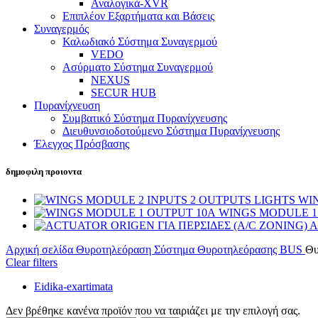
Αναλογικά-XVR
Επιπλέον Εξαρτήματα και Βάσεις
Συναγερμός
Καλωδιακό Σύστημα Συναγερμού
VEDO
Ασύρματο Σύστημα Συναγερμού
NEXUS
SECUR HUB
Πυρανίχνευση
Συμβατικό Σύστημα Πυρανίχνευσης
Διευθυνσιοδοτούμενο Σύστημα Πυρανίχνευσης
Έλεγχος Πρόσβασης
δημοφιλη προιοντα
WIN
WINGS MODULE 1
A
Αρχική σελίδα
Θυροτηλεόραση
Σύστημα Θυροτηλεόρασης BUS
Θυ
Clear filters
Eidika-exartimata
Δεν βρέθηκε κανένα προϊόν που να ταιριάζει με την επιλογή σας.