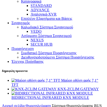
Καταγραφικά
STANDARD
ADVANCE
Αναλογικά-XVR
Επιπλέον Εξαρτήματα και Βάσεις
Συναγερμός
Καλωδιακό Σύστημα Συναγερμού
VEDO
Ασύρματο Σύστημα Συναγερμού
NEXUS
SECUR HUB
Πυρανίχνευση
Συμβατικό Σύστημα Πυρανίχνευσης
Διευθυνσιοδοτούμενο Σύστημα Πυρανίχνευσης
Έλεγχος Πρόσβασης
δημοφιλη προιοντα
Μαύρη οθόνη αφής 7,1”
TFT
KNX-ZCLIM GATEWAY
BIDIRECTIONAL INFRARED KNX MODULE
Αρχική σελίδα
Θυροτηλεόραση
Σύστημα Θυροτηλεόρασης BUS