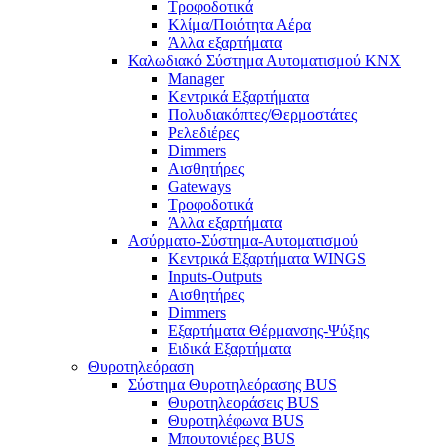
Τροφοδοτικά
Κλίμα/Ποιότητα Αέρα
Άλλα εξαρτήματα
Καλωδιακό Σύστημα Αυτοματισμού KNX
Manager
Κεντρικά Εξαρτήματα
Πολυδιακόπτες/Θερμοστάτες
Ρελεδιέρες
Dimmers
Αισθητήρες
Gateways
Τροφοδοτικά
Άλλα εξαρτήματα
Ασύρματο-Σύστημα-Αυτοματισμού
Κεντρικά Εξαρτήματα WINGS
Inputs-Outputs
Αισθητήρες
Dimmers
Εξαρτήματα Θέρμανσης-Ψύξης
Ειδικά Εξαρτήματα
Θυροτηλεόραση
Σύστημα Θυροτηλεόρασης BUS
Θυροτηλεοράσεις BUS
Θυροτηλέφωνα BUS
Μπουτονιέρες BUS