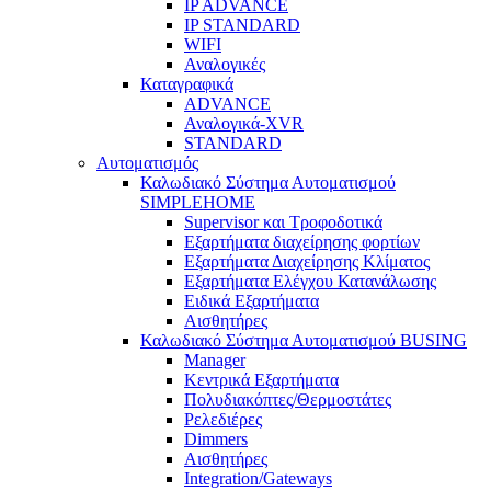
IP ADVANCE
IP STANDARD
WIFI
Αναλογικές
Καταγραφικά
ADVANCE
Αναλογικά-XVR
STANDARD
Αυτοματισμός
Καλωδιακό Σύστημα Αυτοματισμού
SIMPLEHOME
Supervisor και Τροφοδοτικά
Εξαρτήματα διαχείρησης φορτίων
Εξαρτήματα Διαχείρησης Κλίματος
Εξαρτήματα Ελέγχου Κατανάλωσης
Ειδικά Εξαρτήματα
Αισθητήρες
Καλωδιακό Σύστημα Αυτοματισμού BUSING
Manager
Κεντρικά Εξαρτήματα
Πολυδιακόπτες/Θερμοστάτες
Ρελεδιέρες
Dimmers
Αισθητήρες
Integration/Gateways