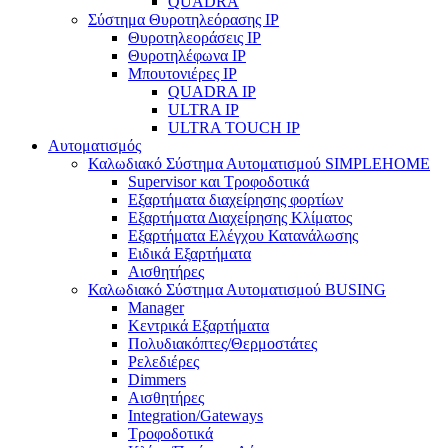
QUADRA
Σύστημα Θυροτηλεόρασης IP
Θυροτηλεοράσεις IP
Θυροτηλέφωνα IP
Μπουτονιέρες IP
QUADRA IP
ULTRA IP
ULTRA TOUCH IP
Αυτοματισμός
Καλωδιακό Σύστημα Αυτοματισμού SIMPLEHOME
Supervisor και Τροφοδοτικά
Εξαρτήματα διαχείρησης φορτίων
Εξαρτήματα Διαχείρησης Κλίματος
Εξαρτήματα Ελέγχου Κατανάλωσης
Ειδικά Εξαρτήματα
Αισθητήρες
Καλωδιακό Σύστημα Αυτοματισμού BUSING
Manager
Κεντρικά Εξαρτήματα
Πολυδιακόπτες/Θερμοστάτες
Ρελεδιέρες
Dimmers
Αισθητήρες
Integration/Gateways
Τροφοδοτικά