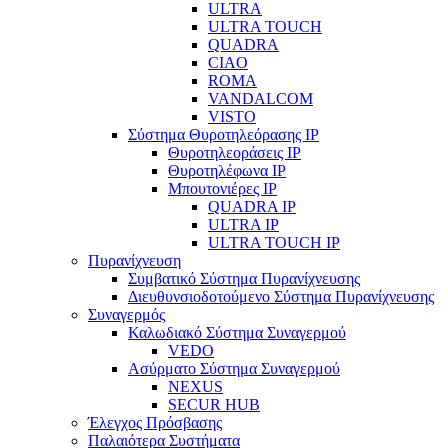
ULTRA
ULTRA TOUCH
QUADRA
CIAO
ROMA
VANDALCOM
VISTO
Σύστημα Θυροτηλεόρασης IP
Θυροτηλεοράσεις IP
Θυροτηλέφωνα IP
Μπουτονιέρες IP
QUADRA IP
ULTRA IP
ULTRA TOUCH IP
Πυρανίχνευση
Συμβατικό Σύστημα Πυρανίχνευσης
Διευθυνσιοδοτούμενο Σύστημα Πυρανίχνευσης
Συναγερμός
Καλωδιακό Σύστημα Συναγερμού
VEDO
Ασύρματο Σύστημα Συναγερμού
NEXUS
SECUR HUB
Έλεγχος Πρόσβασης
Παλαιότερα Συστήματα