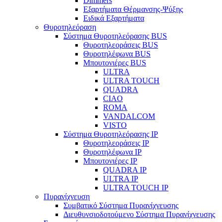
Dimmers
Εξαρτήματα Θέρμανσης-Ψύξης
Ειδικά Εξαρτήματα
Θυροτηλεόραση
Σύστημα Θυροτηλεόρασης BUS
Θυροτηλεοράσεις BUS
Θυροτηλέφωνα BUS
Μπουτονιέρες BUS
ULTRA
ULTRA TOUCH
QUADRA
CIAO
ROMA
VANDALCOM
VISTO
Σύστημα Θυροτηλεόρασης IP
Θυροτηλεοράσεις IP
Θυροτηλέφωνα IP
Μπουτονιέρες IP
QUADRA IP
ULTRA IP
ULTRA TOUCH IP
Πυρανίχνευση
Συμβατικό Σύστημα Πυρανίχνευσης
Διευθυνσιοδοτούμενο Σύστημα Πυρανίχνευσης