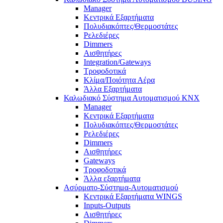
Manager
Κεντρικά Εξαρτήματα
Πολυδιακόπτες/Θερμοστάτες
Ρελεδιέρες
Dimmers
Αισθητήρες
Integration/Gateways
Τροφοδοτικά
Κλίμα/Ποιότητα Αέρα
Άλλα Εξαρτήματα
Καλωδιακό Σύστημα Αυτοματισμού KNX
Manager
Κεντρικά Εξαρτήματα
Πολυδιακόπτες/Θερμοστάτες
Ρελεδιέρες
Dimmers
Αισθητήρες
Gateways
Τροφοδοτικά
Άλλα εξαρτήματα
Ασύρματο-Σύστημα-Αυτοματισμού
Κεντρικά Εξαρτήματα WINGS
Inputs-Outputs
Αισθητήρες