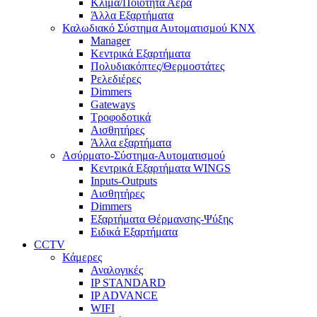
Κλίμα/Ποιότητα Αέρα
Άλλα Εξαρτήματα
Καλωδιακό Σύστημα Αυτοματισμού KNX
Manager
Κεντρικά Εξαρτήματα
Πολυδιακόπτες/Θερμοστάτες
Ρελεδιέρες
Dimmers
Gateways
Τροφοδοτικά
Αισθητήρες
Άλλα εξαρτήματα
Ασύρματο-Σύστημα-Αυτοματισμού
Κεντρικά Εξαρτήματα WINGS
Inputs-Outputs
Αισθητήρες
Dimmers
Εξαρτήματα Θέρμανσης-Ψύξης
Ειδικά Εξαρτήματα
CCTV
Κάμερες
Αναλογικές
IP STANDARD
IP ADVANCE
WIFI