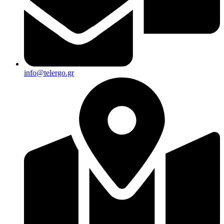
info@telergo.gr