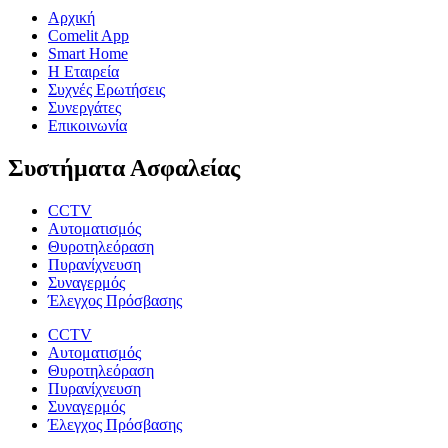
Αρχική
Comelit App
Smart Home
Η Εταιρεία
Συχνές Ερωτήσεις
Συνεργάτες
Επικοινωνία
Συστήματα Ασφαλείας
CCTV
Αυτοματισμός
Θυροτηλεόραση
Πυρανίχνευση
Συναγερμός
Έλεγχος Πρόσβασης
CCTV
Αυτοματισμός
Θυροτηλεόραση
Πυρανίχνευση
Συναγερμός
Έλεγχος Πρόσβασης