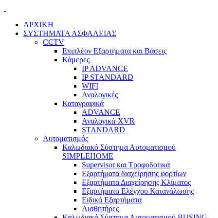
ΑΡΧΙΚΗ
ΣΥΣΤΗΜΑΤΑ ΑΣΦΑΛΕΙΑΣ
CCTV
Επιπλέον Εξαρτήματα και Βάσεις
Κάμερες
IP ADVANCE
IP STANDARD
WIFI
Αναλογικές
Καταγραφικά
ADVANCE
Αναλογικά-XVR
STANDARD
Αυτοματισμός
Καλωδιακό Σύστημα Αυτοματισμού
SIMPLEHOME
Supervisor και Τροφοδοτικά
Εξαρτήματα διαχείρησης φορτίων
Εξαρτήματα Διαχείρησης Κλίματος
Εξαρτήματα Ελέγχου Κατανάλωσης
Ειδικά Εξαρτήματα
Αισθητήρες
Καλωδιακό Σύστημα Αυτοματισμού BUSING