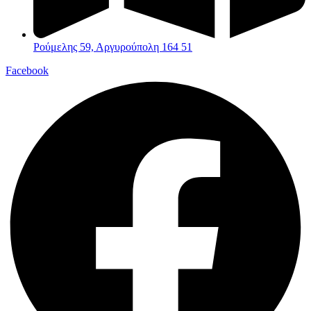
Ρούμελης 59, Αργυρούπολη 164 51
Facebook