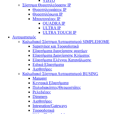
VISTO
Σύστημα Θυροτηλεόρασης IP
Θυροτηλεοράσεις IP
Θυροτηλέφωνα IP
Μπουτονιέρες IP
QUADRA IP
ULTRA IP
ULTRA TOUCH IP
Αυτοματισμός
Καλωδιακό Σύστημα Αυτοματισμού SIMPLEHOME
Supervisor και Τροφοδοτικά
Εξαρτήματα διαχείρησης φορτίων
Εξαρτήματα Διαχείρησης Κλίματος
Εξαρτήματα Ελέγχου Κατανάλωσης
Ειδικά Εξαρτήματα
Αισθητήρες
Καλωδιακό Σύστημα Αυτοματισμού BUSING
Manager
Κεντρικά Εξαρτήματα
Πολυδιακόπτες/Θερμοστάτες
Ρελεδιέρες
Dimmers
Αισθητήρες
Integration/Gateways
Τροφοδοτικά