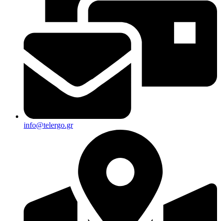
info@telergo.gr