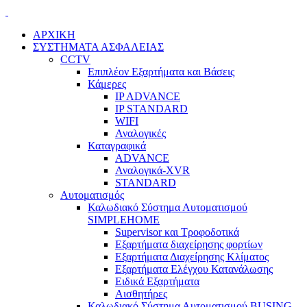
ΑΡΧΙΚΗ
ΣΥΣΤΗΜΑΤΑ ΑΣΦΑΛΕΙΑΣ
CCTV
Επιπλέον Εξαρτήματα και Βάσεις
Κάμερες
IP ADVANCE
IP STANDARD
WIFI
Αναλογικές
Καταγραφικά
ADVANCE
Αναλογικά-XVR
STANDARD
Αυτοματισμός
Καλωδιακό Σύστημα Αυτοματισμού
SIMPLEHOME
Supervisor και Τροφοδοτικά
Εξαρτήματα διαχείρησης φορτίων
Εξαρτήματα Διαχείρησης Κλίματος
Εξαρτήματα Ελέγχου Κατανάλωσης
Ειδικά Εξαρτήματα
Αισθητήρες
Καλωδιακό Σύστημα Αυτοματισμού BUSING