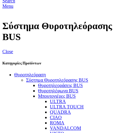
Search
Menu
Σύστημα Θυροτηλεόρασης
BUS
Close
Κατηγορίες Προϊόντων
Θυροτηλεόραση
Σύστημα Θυροτηλεόρασης BUS
Θυροτηλεοράσεις BUS
Θυροτηλέφωνα BUS
Μπουτονιέρες BUS
ULTRA
ULTRA TOUCH
QUADRA
CIAO
ROMA
VANDALCOM