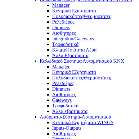
Manager
Κεντρικά Εξαρτήματα
Πολυδιακόπτες/Θερμοστάτες
Ρελεδιέρες
Dimmers
Αισθητήρες
Integration/Gateways
Τροφοδοτικά
Κλίμα/Ποιότητα Αέρα
Άλλα Εξαρτήματα
Καλωδιακό Σύστημα Αυτοματισμού KNX
Manager
Κεντρικά Εξαρτήματα
Πολυδιακόπτες/Θερμοστάτες
Ρελεδιέρες
Dimmers
Αισθητήρες
Gateways
Τροφοδοτικά
Άλλα εξαρτήματα
Ασύρματο-Σύστημα-Αυτοματισμού
Κεντρικά Εξαρτήματα WINGS
Inputs-Outputs
Αισθητήρες