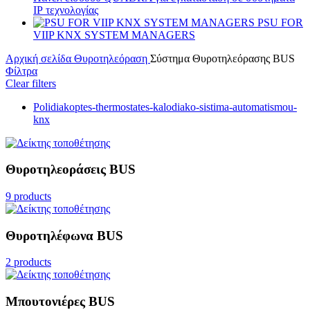
ΙΡ τεχνολογίας
PSU FOR
VIIP KNX SYSTEM MANAGERS
Αρχική σελίδα
Θυροτηλεόραση
Σύστημα Θυροτηλεόρασης BUS
Φίλτρα
Clear filters
Polidiakoptes-thermostates-kalodiako-sistima-automatismou-
knx
Θυροτηλεοράσεις BUS
9 products
Θυροτηλέφωνα BUS
2 products
Μπουτονιέρες BUS