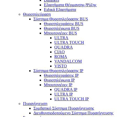
Dimmers
Εξαρτήματα Θέρμανσης-Ψύξης
Ειδικά Εξαρτήματα
Θυροτηλεόραση
Σύστημα Θυροτηλεόρασης BUS
Θυροτηλεοράσεις BUS
Θυροτηλέφωνα BUS
Μπουτονιέρες BUS
ULTRA
ULTRA TOUCH
QUADRA
CIAO
ROMA
VANDALCOM
VISTO
Σύστημα Θυροτηλεόρασης IP
Θυροτηλεοράσεις IP
Θυροτηλέφωνα IP
Μπουτονιέρες IP
QUADRA IP
ULTRA IP
ULTRA TOUCH IP
Πυρανίχνευση
Συμβατικό Σύστημα Πυρανίχνευσης
Διευθυνσιοδοτούμενο Σύστημα Πυρανίχνευσης