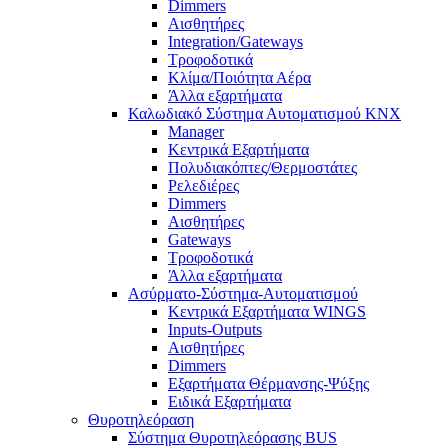
Dimmers
Αισθητήρες
Integration/Gateways
Τροφοδοτικά
Κλίμα/Ποιότητα Αέρα
Άλλα εξαρτήματα
Καλωδιακό Σύστημα Αυτοματισμού KNX
Manager
Κεντρικά Εξαρτήματα
Πολυδιακόπτες/Θερμοστάτες
Ρελεδιέρες
Dimmers
Αισθητήρες
Gateways
Τροφοδοτικά
Άλλα εξαρτήματα
Ασύρματο-Σύστημα-Αυτοματισμού
Κεντρικά Εξαρτήματα WINGS
Inputs-Outputs
Αισθητήρες
Dimmers
Εξαρτήματα Θέρμανσης-Ψύξης
Ειδικά Εξαρτήματα
Θυροτηλεόραση
Σύστημα Θυροτηλεόρασης BUS