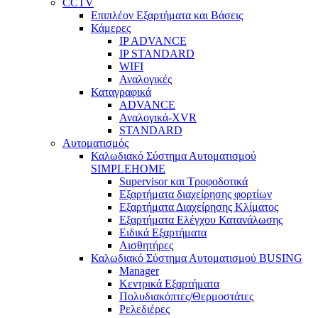
CCTV
Επιπλέον Εξαρτήματα και Βάσεις
Κάμερες
IP ADVANCE
IP STANDARD
WIFI
Αναλογικές
Καταγραφικά
ADVANCE
Αναλογικά-XVR
STANDARD
Αυτοματισμός
Καλωδιακό Σύστημα Αυτοματισμού
SIMPLEHOME
Supervisor και Τροφοδοτικά
Εξαρτήματα διαχείρησης φορτίων
Εξαρτήματα Διαχείρησης Κλίματος
Εξαρτήματα Ελέγχου Κατανάλωσης
Ειδικά Εξαρτήματα
Αισθητήρες
Καλωδιακό Σύστημα Αυτοματισμού BUSING
Manager
Κεντρικά Εξαρτήματα
Πολυδιακόπτες/Θερμοστάτες
Ρελεδιέρες