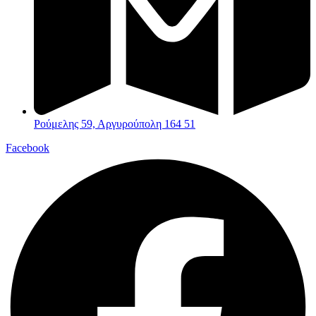
Ρούμελης 59, Αργυρούπολη 164 51
Facebook