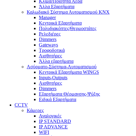
Κλίμα/Ποιότητα Αέρα
Άλλα Εξαρτήματα
Καλωδιακό Σύστημα Αυτοματισμού KNX
Manager
Κεντρικά Εξαρτήματα
Πολυδιακόπτες/Θερμοστάτες
Ρελεδιέρες
Dimmers
Gateways
Τροφοδοτικά
Αισθητήρες
Άλλα εξαρτήματα
Ασύρματο-Σύστημα-Αυτοματισμού
Κεντρικά Εξαρτήματα WINGS
Inputs-Outputs
Αισθητήρες
Dimmers
Εξαρτήματα Θέρμανσης-Ψύξης
Ειδικά Εξαρτήματα
CCTV
Κάμερες
Αναλογικές
IP STANDARD
IP ADVANCE
WIFI