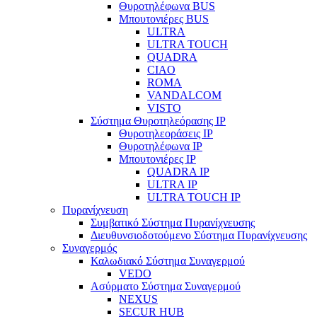
Θυροτηλέφωνα BUS
Μπουτονιέρες BUS
ULTRA
ULTRA TOUCH
QUADRA
CIAO
ROMA
VANDALCOM
VISTO
Σύστημα Θυροτηλεόρασης IP
Θυροτηλεοράσεις IP
Θυροτηλέφωνα IP
Μπουτονιέρες IP
QUADRA IP
ULTRA IP
ULTRA TOUCH IP
Πυρανίχνευση
Συμβατικό Σύστημα Πυρανίχνευσης
Διευθυνσιοδοτούμενο Σύστημα Πυρανίχνευσης
Συναγερμός
Καλωδιακό Σύστημα Συναγερμού
VEDO
Ασύρματο Σύστημα Συναγερμού
NEXUS
SECUR HUB