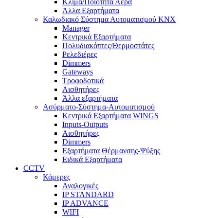
Κλίμα/Ποιότητα Αέρα
Άλλα Εξαρτήματα
Καλωδιακό Σύστημα Αυτοματισμού KNX
Manager
Κεντρικά Εξαρτήματα
Πολυδιακόπτες/Θερμοστάτες
Ρελεδιέρες
Dimmers
Gateways
Τροφοδοτικά
Αισθητήρες
Άλλα εξαρτήματα
Ασύρματο-Σύστημα-Αυτοματισμού
Κεντρικά Εξαρτήματα WINGS
Inputs-Outputs
Αισθητήρες
Dimmers
Εξαρτήματα Θέρμανσης-Ψύξης
Ειδικά Εξαρτήματα
CCTV
Κάμερες
Αναλογικές
IP STANDARD
IP ADVANCE
WIFI