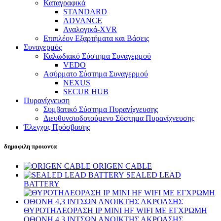
Καταγραφικά
STANDARD
ADVANCE
Αναλογικά-XVR
Επιπλέον Εξαρτήματα και Βάσεις
Συναγερμός
Καλωδιακό Σύστημα Συναγερμού
VEDO
Ασύρματο Σύστημα Συναγερμού
NEXUS
SECUR HUB
Πυρανίχνευση
Συμβατικό Σύστημα Πυρανίχνευσης
Διευθυνσιοδοτούμενο Σύστημα Πυρανίχνευσης
Έλεγχος Πρόσβασης
δημοφιλη προιοντα
ORIGEN CABLE
SEALED LEAD
BATTERY
ΘΥΡΟΤΗΛΕΟΡΑΣΗ ΙΡ MINI HF WIFI ΜΕ ΕΓΧΡΩΜΗ
ΟΘΟΝΗ 4,3 INΤΣΩΝ ΑΝΟΙΚΤΗΣ ΑΚΡΟΑΣΗΣ