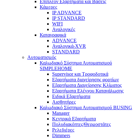
Επιπλέον Εξαρτήματα και Βάσεις
Κάμερες
IP ADVANCE
IP STANDARD
WIFI
Αναλογικές
Καταγραφικά
ADVANCE
Αναλογικά-XVR
STANDARD
Αυτοματισμός
Καλωδιακό Σύστημα Αυτοματισμού
SIMPLEHOME
Supervisor και Τροφοδοτικά
Εξαρτήματα διαχείρησης φορτίων
Εξαρτήματα Διαχείρησης Κλίματος
Εξαρτήματα Ελέγχου Κατανάλωσης
Ειδικά Εξαρτήματα
Αισθητήρες
Καλωδιακό Σύστημα Αυτοματισμού BUSING
Manager
Κεντρικά Εξαρτήματα
Πολυδιακόπτες/Θερμοστάτες
Ρελεδιέρες
Dimmers