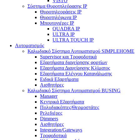
VISTO
Σύστημα Θυροτηλεόρασης IP
Θυροτηλεοράσεις IP
Θυροτηλέφωνα IP
Μπουτονιέρες IP
QUADRA IP
ULTRA IP
ULTRA TOUCH IP
Αυτοματισμός
Καλωδιακό Σύστημα Αυτοματισμού SIMPLEHOME
Supervisor και Τροφοδοτικά
Εξαρτήματα διαχείρησης φορτίων
Εξαρτήματα Διαχείρησης Κλίματος
Εξαρτήματα Ελέγχου Κατανάλωσης
Ειδικά Εξαρτήματα
Αισθητήρες
Καλωδιακό Σύστημα Αυτοματισμού BUSING
Manager
Κεντρικά Εξαρτήματα
Πολυδιακόπτες/Θερμοστάτες
Ρελεδιέρες
Dimmers
Αισθητήρες
Integration/Gateways
Τροφοδοτικά