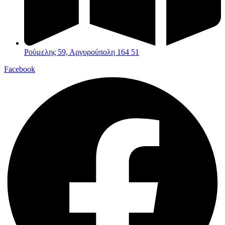
Ρούμελης 59, Αργυρούπολη 164 51
Facebook