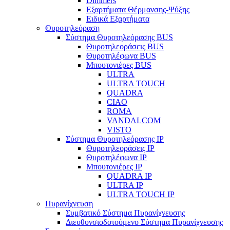
Dimmers
Εξαρτήματα Θέρμανσης-Ψύξης
Ειδικά Εξαρτήματα
Θυροτηλεόραση
Σύστημα Θυροτηλεόρασης BUS
Θυροτηλεοράσεις BUS
Θυροτηλέφωνα BUS
Μπουτονιέρες BUS
ULTRA
ULTRA TOUCH
QUADRA
CIAO
ROMA
VANDALCOM
VISTO
Σύστημα Θυροτηλεόρασης IP
Θυροτηλεοράσεις IP
Θυροτηλέφωνα IP
Μπουτονιέρες IP
QUADRA IP
ULTRA IP
ULTRA TOUCH IP
Πυρανίχνευση
Συμβατικό Σύστημα Πυρανίχνευσης
Διευθυνσιοδοτούμενο Σύστημα Πυρανίχνευσης