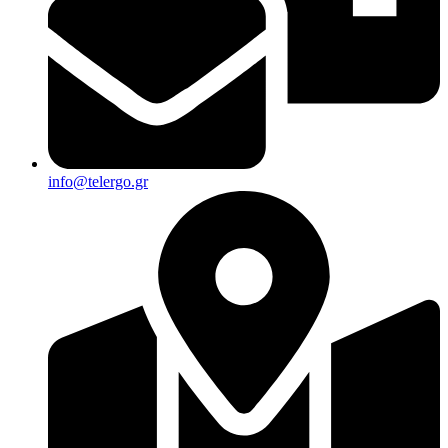
info@telergo.gr