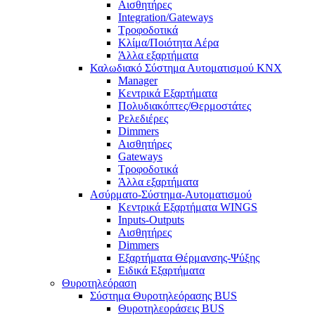
Αισθητήρες
Integration/Gateways
Τροφοδοτικά
Κλίμα/Ποιότητα Αέρα
Άλλα εξαρτήματα
Καλωδιακό Σύστημα Αυτοματισμού KNX
Manager
Κεντρικά Εξαρτήματα
Πολυδιακόπτες/Θερμοστάτες
Ρελεδιέρες
Dimmers
Αισθητήρες
Gateways
Τροφοδοτικά
Άλλα εξαρτήματα
Ασύρματο-Σύστημα-Αυτοματισμού
Κεντρικά Εξαρτήματα WINGS
Inputs-Outputs
Αισθητήρες
Dimmers
Εξαρτήματα Θέρμανσης-Ψύξης
Ειδικά Εξαρτήματα
Θυροτηλεόραση
Σύστημα Θυροτηλεόρασης BUS
Θυροτηλεοράσεις BUS