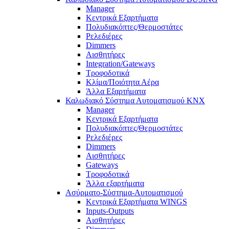
Manager
Κεντρικά Εξαρτήματα
Πολυδιακόπτες/Θερμοστάτες
Ρελεδιέρες
Dimmers
Αισθητήρες
Integration/Gateways
Τροφοδοτικά
Κλίμα/Ποιότητα Αέρα
Άλλα Εξαρτήματα
Καλωδιακό Σύστημα Αυτοματισμού KNX
Manager
Κεντρικά Εξαρτήματα
Πολυδιακόπτες/Θερμοστάτες
Ρελεδιέρες
Dimmers
Αισθητήρες
Gateways
Τροφοδοτικά
Άλλα εξαρτήματα
Ασύρματο-Σύστημα-Αυτοματισμού
Κεντρικά Εξαρτήματα WINGS
Inputs-Outputs
Αισθητήρες