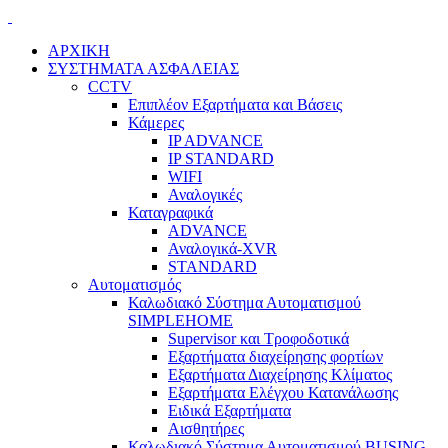
ΑΡΧΙΚΗ
ΣΥΣΤΗΜΑΤΑ ΑΣΦΑΛΕΙΑΣ
CCTV
Επιπλέον Εξαρτήματα και Βάσεις
Κάμερες
IP ADVANCE
IP STANDARD
WIFI
Αναλογικές
Καταγραφικά
ADVANCE
Αναλογικά-XVR
STANDARD
Αυτοματισμός
Καλωδιακό Σύστημα Αυτοματισμού
SIMPLEHOME
Supervisor και Τροφοδοτικά
Εξαρτήματα διαχείρησης φορτίων
Εξαρτήματα Διαχείρησης Κλίματος
Εξαρτήματα Ελέγχου Κατανάλωσης
Ειδικά Εξαρτήματα
Αισθητήρες
Καλωδιακό Σύστημα Αυτοματισμού BUSING