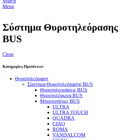
Search
Menu
Σύστημα Θυροτηλεόρασης
BUS
Close
Κατηγορίες Προϊόντων
Θυροτηλεόραση
Σύστημα Θυροτηλεόρασης BUS
Θυροτηλεοράσεις BUS
Θυροτηλέφωνα BUS
Μπουτονιέρες BUS
ULTRA
ULTRA TOUCH
QUADRA
CIAO
ROMA
VANDALCOM